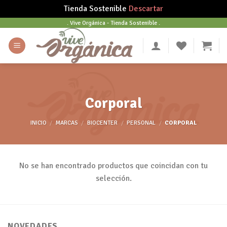
Tienda Sostenible
Descartar
Skip
. Vive Orgánica - Tienda Sostenible .
to
content
Corporal
INICIO
/
MARCAS
/
BIOCENTER
/
PERSONAL
/
CORPORAL
No se han encontrado productos que coincidan con tu
selección.
NOVEDADES