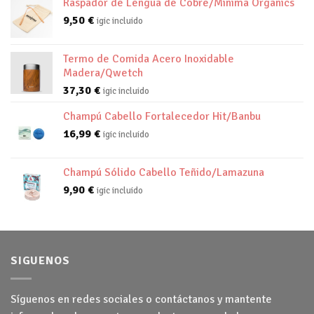
Raspador de Lengua de Cobre/Minima Organics
9,50
€
igic incluido
Termo de Comida Acero Inoxidable
Madera/Qwetch
37,30
€
igic incluido
Champú Cabello Fortalecedor Hit/Banbu
16,99
€
igic incluido
Champú Sólido Cabello Teñido/Lamazuna
9,90
€
igic incluido
SIGUENOS
Síguenos en redes sociales o contáctanos y mantente