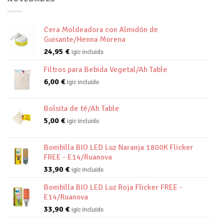
Cera Moldeadora con Almidón de
Guisante/Henna Morena
24,95
€
igic incluido
Filtros para Bebida Vegetal/Ah Table
6,00
€
igic incluido
Bolsita de té/Ah Table
5,00
€
igic incluido
Bombilla BIO LED Luz Naranja 1800K Flicker
FREE - E14/Ruanova
33,90
€
igic incluido
Bombilla BIO LED Luz Roja Flicker FREE -
E14/Ruanova
33,90
€
igic incluido