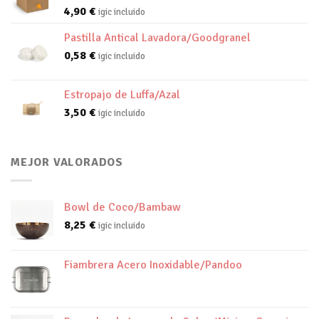
4,90
€
igic incluido
Pastilla Antical Lavadora/Goodgranel
0,58
€
igic incluido
Estropajo de Luffa/Azal
3,50
€
igic incluido
MEJOR VALORADOS
Bowl de Coco/Bambaw
8,25
€
igic incluido
Fiambrera Acero Inoxidable/Pandoo