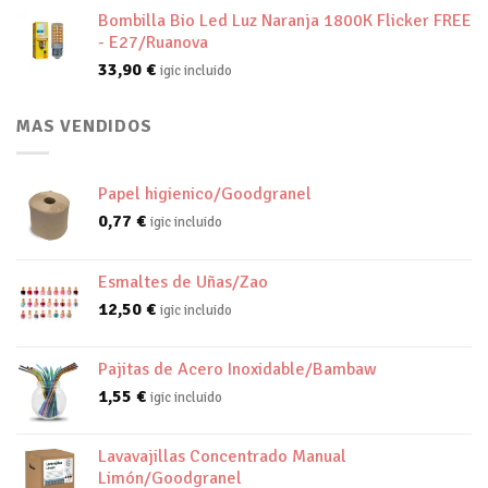
Bombilla Bio Led Luz Naranja 1800K Flicker FREE
- E27/Ruanova
33,90
€
igic incluido
MAS VENDIDOS
Papel higienico/Goodgranel
0,77
€
igic incluido
Esmaltes de Uñas/Zao
12,50
€
igic incluido
Pajitas de Acero Inoxidable/Bambaw
1,55
€
igic incluido
Lavavajillas Concentrado Manual
Limón/Goodgranel