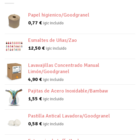
Papel higienico/Goodgranel
0,77
€
igic incluido
Esmaltes de Uñas/Zao
12,50
€
igic incluido
Lavavajillas Concentrado Manual
Limón/Goodgranel
4,90
€
igic incluido
Pajitas de Acero Inoxidable/Bambaw
1,55
€
igic incluido
Pastilla Antical Lavadora/Goodgranel
0,58
€
igic incluido