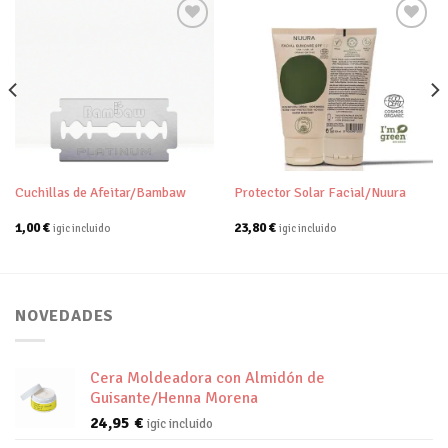
Añadir
Añadir
a tu
a tu
lista de
lista de
deseos
deseos
Cuchillas de Afeitar/Bambaw
Protector Solar Facial/Nuura
1,00
€
23,80
€
igic incluido
igic incluido
NOVEDADES
Cera Moldeadora con Almidón de
Guisante/Henna Morena
24,95
€
igic incluido