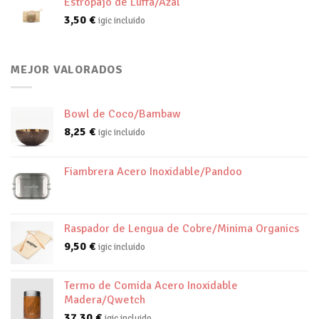
Estropajo de Luffa/Azal
3,50
€
igic incluido
MEJOR VALORADOS
Bowl de Coco/Bambaw
8,25
€
igic incluido
Fiambrera Acero Inoxidable/Pandoo
Raspador de Lengua de Cobre/Minima Organics
9,50
€
igic incluido
Termo de Comida Acero Inoxidable
Madera/Qwetch
37,30
€
igic incluido