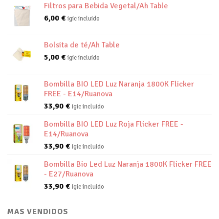
Filtros para Bebida Vegetal/Ah Table
6,00
€
igic incluido
Bolsita de té/Ah Table
5,00
€
igic incluido
Bombilla BIO LED Luz Naranja 1800K Flicker
FREE - E14/Ruanova
33,90
€
igic incluido
Bombilla BIO LED Luz Roja Flicker FREE -
E14/Ruanova
33,90
€
igic incluido
Bombilla Bio Led Luz Naranja 1800K Flicker FREE
- E27/Ruanova
33,90
€
igic incluido
MAS VENDIDOS