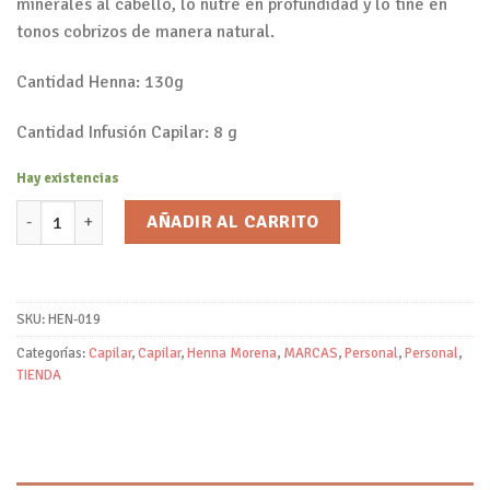
minerales al cabello, lo nutre en profundidad y lo tiñe en
tonos cobrizos de manera natural.
Cantidad Henna: 130g
Cantidad Infusión Capilar: 8 g
Hay existencias
Coloración Vegetal Henna con Infusión de Lavanda y Azahar/Henn
AÑADIR AL CARRITO
SKU:
HEN-019
Categorías:
Capilar
,
Capilar
,
Henna Morena
,
MARCAS
,
Personal
,
Personal
,
TIENDA