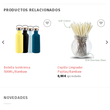
PRODUCTOS RELACIONADOS
Añadir
Añadir
a tu
a tu
lista de
lista de
deseos
deseos
Botella Isotérmica
Cepillo Limpiador
500ML/Bambaw
Pajitas/Bambaw
0,90
€
igic incluido
NOVEDADES