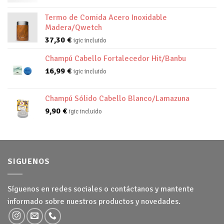
Termo de Comida Acero Inoxidable
Madera/Qwetch
37,30
€
igic incluido
Champú Cabello Fortalecedor Hit/Banbu
16,99
€
igic incluido
Champú Sólido Cabello Blanco/Lamazuna
9,90
€
igic incluido
SIGUENOS
Síguenos en redes sociales o contáctanos y mantente
informado sobre nuestros productos y novedades.