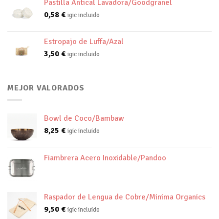
Pastilla Antical Lavadora/Goodgranel
0,58
€
igic incluido
Estropajo de Luffa/Azal
3,50
€
igic incluido
MEJOR VALORADOS
Bowl de Coco/Bambaw
8,25
€
igic incluido
Fiambrera Acero Inoxidable/Pandoo
Raspador de Lengua de Cobre/Minima Organics
9,50
€
igic incluido