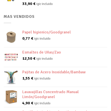
33,90
€
igic incluido
MAS VENDIDOS
Papel higienico/Goodgranel
0,77
€
igic incluido
Esmaltes de Uñas/Zao
12,50
€
igic incluido
Pajitas de Acero Inoxidable/Bambaw
1,55
€
igic incluido
Lavavajillas Concentrado Manual
Limón/Goodgranel
4,90
€
igic incluido