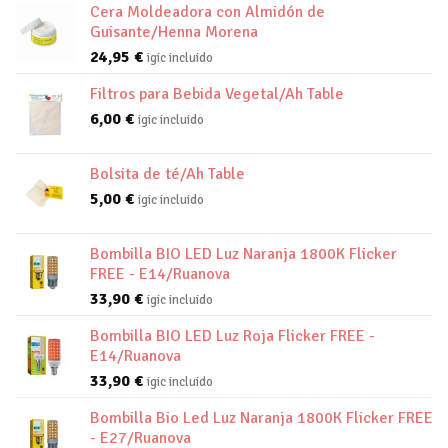
Cera Moldeadora con Almidón de
Guisante/Henna Morena
24,95
€
igic incluido
Filtros para Bebida Vegetal/Ah Table
6,00
€
igic incluido
Bolsita de té/Ah Table
5,00
€
igic incluido
Bombilla BIO LED Luz Naranja 1800K Flicker
FREE - E14/Ruanova
33,90
€
igic incluido
Bombilla BIO LED Luz Roja Flicker FREE -
E14/Ruanova
33,90
€
igic incluido
Bombilla Bio Led Luz Naranja 1800K Flicker FREE
- E27/Ruanova