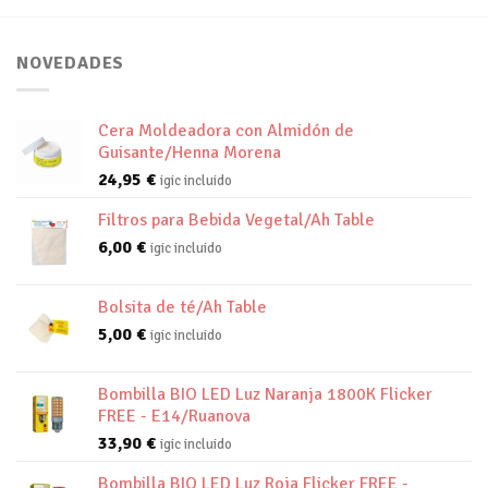
NOVEDADES
Cera Moldeadora con Almidón de
Guisante/Henna Morena
24,95
€
igic incluido
Filtros para Bebida Vegetal/Ah Table
6,00
€
igic incluido
Bolsita de té/Ah Table
5,00
€
igic incluido
Bombilla BIO LED Luz Naranja 1800K Flicker
FREE - E14/Ruanova
33,90
€
igic incluido
Bombilla BIO LED Luz Roja Flicker FREE -