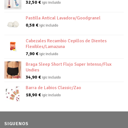
32,50
€
igic incluido
Pastilla Antical Lavadora/Goodgranel
0,58
€
igic incluido
Cabezales Recambio Cepillos de Dientes
Flexibles/Lamazuna
7,90
€
igic incluido
Braga Sleep Short Flujo Super Intenso/Flux
Undies
34,90
€
igic incluido
Barra de Labios Classic/Zao
18,90
€
igic incluido
SIGUENOS