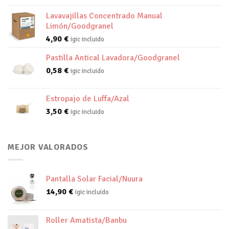
Lavavajillas Concentrado Manual
Limón/Goodgranel
4,90
€
igic incluido
Pastilla Antical Lavadora/Goodgranel
0,58
€
igic incluido
Estropajo de Luffa/Azal
3,50
€
igic incluido
MEJOR VALORADOS
Pantalla Solar Facial/Nuura
14,90
€
igic incluido
Roller Amatista/Banbu