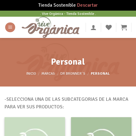
Tienda Sostenible
Descartar
Skip
. Vive Orgánica - Tienda Sostenible .
to
content
Personal
INICIO
/
MARCAS
/
DR BRONNER´S
/
PERSONAL
-SELECCIONA UNA DE LAS SUBCATEGORIAS DE LA MARCA
PARA VER SUS PRODUCTOS: