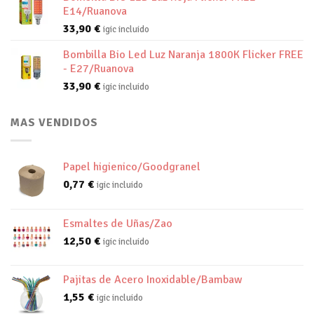
E14/Ruanova
33,90
€
igic incluido
Bombilla Bio Led Luz Naranja 1800K Flicker FREE
- E27/Ruanova
33,90
€
igic incluido
MAS VENDIDOS
Papel higienico/Goodgranel
0,77
€
igic incluido
Esmaltes de Uñas/Zao
12,50
€
igic incluido
Pajitas de Acero Inoxidable/Bambaw
1,55
€
igic incluido