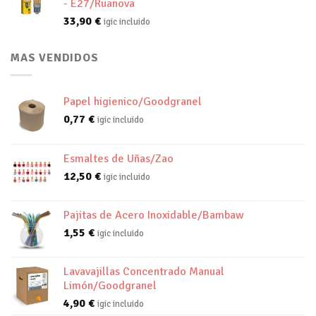
- E27/Ruanova
33,90
€
igic incluido
MAS VENDIDOS
Papel higienico/Goodgranel
0,77
€
igic incluido
Esmaltes de Uñas/Zao
12,50
€
igic incluido
Pajitas de Acero Inoxidable/Bambaw
1,55
€
igic incluido
Lavavajillas Concentrado Manual
Limón/Goodgranel
4,90
€
igic incluido