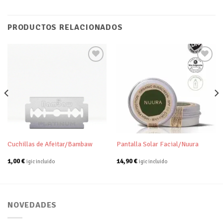
PRODUCTOS RELACIONADOS
Añadir
Añadir
a tu
a tu
lista de
lista de
deseos
deseos
Cuchillas de Afeitar/Bambaw
Pantalla Solar Facial/Nuura
1,00
€
14,90
€
igic incluido
igic incluido
NOVEDADES