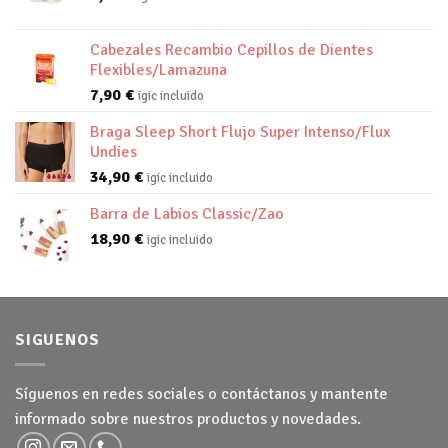
Cabezales Recambio Cepillos de Dientes
Flexibles/Lamazuna
7,90
€
igic incluido
Braga Sleep Short Flujo Super Intenso/Flux
Undies
34,90
€
igic incluido
Barra de Labios Classic/Zao
18,90
€
igic incluido
SIGUENOS
Síguenos en redes sociales o contáctanos y mantente
informado sobre nuestros productos y novedades.