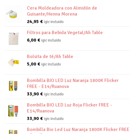
Cera Moldeadora con Almidón de
Guisante/Henna Morena
24,95
€
igic incluido
Filtros para Bebida Vegetal/Ah Table
6,00
€
igic incluido
Bolsita de té/Ah Table
5,00
€
igic incluido
Bombilla BIO LED Luz Naranja 1800K Flicker
FREE - E14/Ruanova
33,90
€
igic incluido
Bombilla BIO LED Luz Roja Flicker FREE -
E14/Ruanova
33,90
€
igic incluido
Bombilla Bio Led Luz Naranja 1800K Flicker FREE