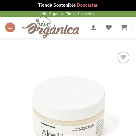
Tienda Sostenible
Descartar
Skip
. Vive Orgánica - Tienda Sostenible .
to
content
Añadir
a tu
lista
de
deseos