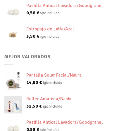
Pastilla Antical Lavadora/Goodgranel
0,58
€
igic incluido
Estropajo de Luffa/Azal
3,50
€
igic incluido
MEJOR VALORADOS
Pantalla Solar Facial/Nuura
14,90
€
igic incluido
Roller Amatista/Banbu
32,50
€
igic incluido
Pastilla Antical Lavadora/Goodgranel
0,58
€
igic incluido