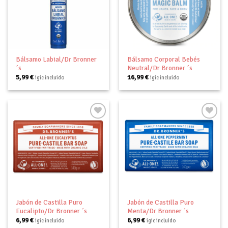
Añadir
Añadir
a tu
a tu
lista de
lista de
deseos
deseos
Bálsamo Labial/Dr Bronner
Bálsamo Corporal Bebés
´s
Neutral/Dr Bronner ´s
5,99
€
16,99
€
igic incluido
igic incluido
Añadir
Añadir
a tu
a tu
lista de
lista de
deseos
deseos
Jabón de Castilla Puro
Jabón de Castilla Puro
Eucalipto/Dr Bronner ´s
Menta/Dr Bronner ´s
6,99
€
6,99
€
igic incluido
igic incluido