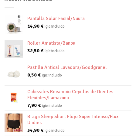
Pantalla Solar Facial/Nuura
14,90
€
igic incluido
Roller Amatista/Banbu
32,50
€
igic incluido
Pastilla Antical Lavadora/Goodgranel
0,58
€
igic incluido
Cabezales Recambio Cepillos de Dientes
Flexibles/Lamazuna
7,90
€
igic incluido
Braga Sleep Short Flujo Super Intenso/Flux
Undies
34,90
€
igic incluido