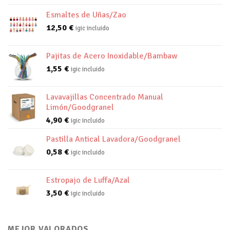
Esmaltes de Uñas/Zao
12,50
€
igic incluido
Pajitas de Acero Inoxidable/Bambaw
1,55
€
igic incluido
Lavavajillas Concentrado Manual
Limón/Goodgranel
4,90
€
igic incluido
Pastilla Antical Lavadora/Goodgranel
0,58
€
igic incluido
Estropajo de Luffa/Azal
3,50
€
igic incluido
MEJOR VALORADOS