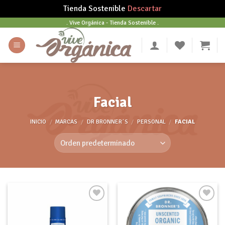
Tienda Sostenible
Descartar
Skip
. Vive Orgánica - Tienda Sostenible .
to
content
Facial
INICIO
/
MARCAS
/
DR BRONNER´S
/
PERSONAL
/
FACIAL