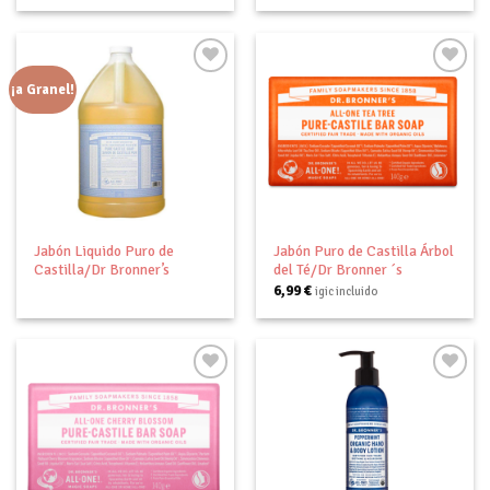
¡a Granel!
Añadir
Añadir
a tu
a tu
lista de
lista de
deseos
deseos
Jabón Liquido Puro de
Jabón Puro de Castilla Árbol
Castilla/Dr Bronner’s
del Té/Dr Bronner ´s
6,99
€
igic incluido
Añadir
Añadir
a tu
a tu
lista de
lista de
deseos
deseos