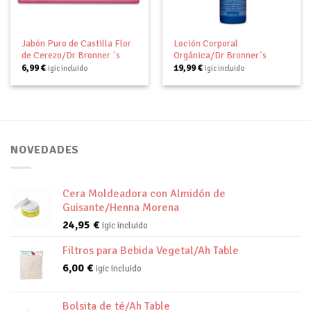
Jabón Puro de Castilla Flor
Loción Corporal
de Cerezo/Dr Bronner ´s
Orgánica/Dr Bronner`s
6,99
€
19,99
€
igic incluido
igic incluido
NOVEDADES
Cera Moldeadora con Almidón de
Guisante/Henna Morena
24,95
€
igic incluido
Filtros para Bebida Vegetal/Ah Table
6,00
€
igic incluido
Bolsita de té/Ah Table