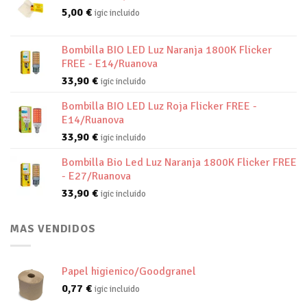
5,00
€
igic incluido
Bombilla BIO LED Luz Naranja 1800K Flicker
FREE - E14/Ruanova
33,90
€
igic incluido
Bombilla BIO LED Luz Roja Flicker FREE -
E14/Ruanova
33,90
€
igic incluido
Bombilla Bio Led Luz Naranja 1800K Flicker FREE
- E27/Ruanova
33,90
€
igic incluido
MAS VENDIDOS
Papel higienico/Goodgranel
0,77
€
igic incluido