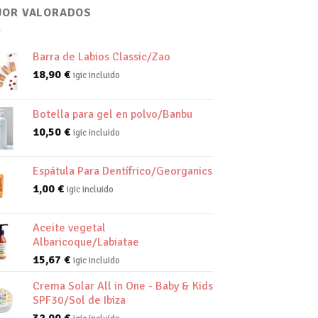
JOR VALORADOS
Barra de Labios Classic/Zao
18,90
€
igic incluido
Botella para gel en polvo/Banbu
10,50
€
igic incluido
Espátula Para Dentífrico/Georganics
1,00
€
igic incluido
Aceite vegetal
Albaricoque/Labiatae
15,67
€
igic incluido
Crema Solar All in One - Baby & Kids
SPF30/Sol de Ibiza