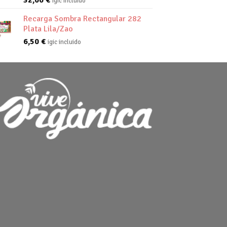
32,00
€
igic incluido
Recarga Sombra Rectangular 282
Plata Lila/Zao
6,50
€
igic incluido