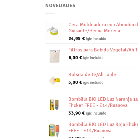
NOVEDADES
Cera Moldeadora con Almidón 
Guisante/Henna Morena
24,95
€
igic incluido
Filtros para Bebida Vegetal/Ah T
6,00
€
igic incluido
Bolsita de té/Ah Table
5,00
€
igic incluido
Bombilla BIO LED Luz Naranja 1
Flicker FREE - E14/Ruanova
33,90
€
igic incluido
Bombilla BIO LED Luz Roja Flick
FREE - E14/Ruanova