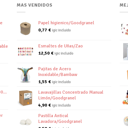
MAS VENDIDOS
ME
de
Papel higienico/Goodgranel
0,77
€
igic incluido
Esmaltes de Uñas/Zao
able
12,50
€
igic incluido
Pajitas de Acero
Inoxidable/Bambaw
1,55
€
igic incluido
800K
Lavavajillas Concentrado Manual
Limón/Goodgranel
4,90
€
igic incluido
er
Pastilla Antical
Lavadora/Goodgranel