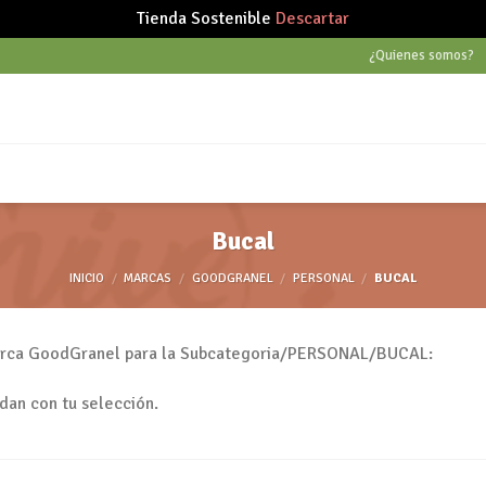
Tienda Sostenible
Descartar
¿Quienes somos?
Bucal
INICIO
/
MARCAS
/
GOODGRANEL
/
PERSONAL
/
BUCAL
 marca GoodGranel para la Subcategoria/PERSONAL/BUCAL:
dan con tu selección.