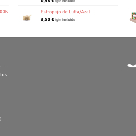
0,58
€
igic incluido
800K
Estropajo de Luffa/Azal
3,50
€
igic incluido
y
tos
0