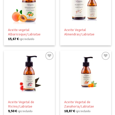
Añadir
Añadir
a tu
a tu
lista de
lista de
deseos
deseos
Aceite vegetal
Aceite Vegetal
Albaricoque/Labiatae
Almendras/Labiatae
15,67
€
igic incluido
Añadir
Añadir
a tu
a tu
lista de
lista de
deseos
deseos
Aceite Vegetal de
Aceite Vegetal de
Ricino/Labiatae
Zanahoria/Labiatae
9,50
€
18,87
€
igic incluido
igic incluido