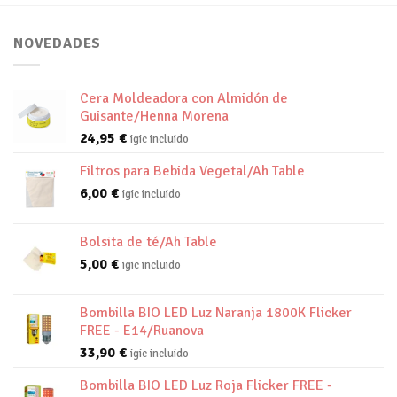
NOVEDADES
Cera Moldeadora con Almidón de
Guisante/Henna Morena
24,95
€
igic incluido
Filtros para Bebida Vegetal/Ah Table
6,00
€
igic incluido
Bolsita de té/Ah Table
5,00
€
igic incluido
Bombilla BIO LED Luz Naranja 1800K Flicker
FREE - E14/Ruanova
33,90
€
igic incluido
Bombilla BIO LED Luz Roja Flicker FREE -