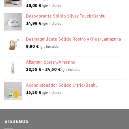
10,00
€
igic incluido
Desodorante Sólido Silver Touch/Banbu
14,99
€
igic incluido
Desmaquillante Sólido Rostro y Ojos/Lamazuna
9,90
€
igic incluido
Aftersun Splash/Amazinc
Rango
22,55
€
-
24,50
€
igic incluido
de
precios:
Acondicionador Sólido Citric/Banbu
desde
15,50
€
igic incluido
22,55 €
hasta
24,50 €
SIGUENOS