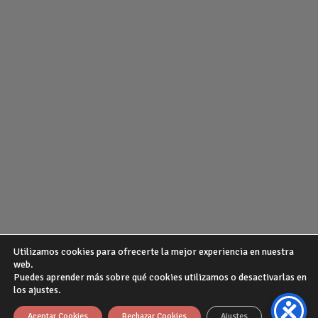
Utilizamos cookies para ofrecerte la mejor experiencia en nuestra
web.
Puedes aprender más sobre qué cookies utilizamos o desactivarlas en
¿QUIENES SOMOS?
POLITICA DE PRIVACIDAD
AVISO LEGAL
los ajustes.
GUIA DE COMPRA
Theme from
WP Zipped
Aceptar Cookies
Rechazar Cookies
Ajustes