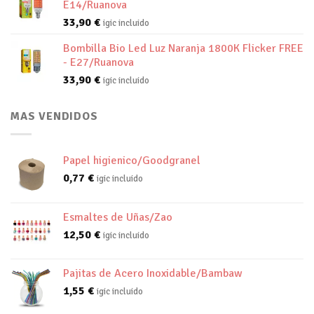
E14/Ruanova
33,90
€
igic incluido
Bombilla Bio Led Luz Naranja 1800K Flicker FREE
- E27/Ruanova
33,90
€
igic incluido
MAS VENDIDOS
Papel higienico/Goodgranel
0,77
€
igic incluido
Esmaltes de Uñas/Zao
12,50
€
igic incluido
Pajitas de Acero Inoxidable/Bambaw
1,55
€
igic incluido