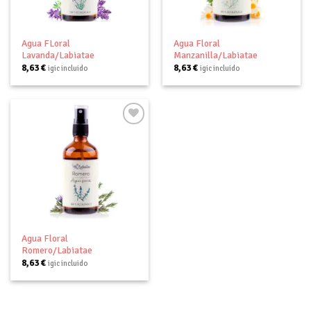
Agua FLoral
Agua Floral
Lavanda/Labiatae
Manzanilla/Labiatae
8,63
€
8,63
€
igic incluido
igic incluido
Añadir
a tu
lista de
deseos
Agua Floral
Romero/Labiatae
8,63
€
igic incluido