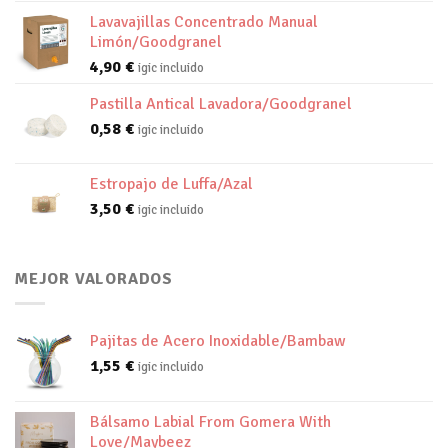
Lavavajillas Concentrado Manual
Limón/Goodgranel
4,90
€
igic incluido
Pastilla Antical Lavadora/Goodgranel
0,58
€
igic incluido
Estropajo de Luffa/Azal
3,50
€
igic incluido
MEJOR VALORADOS
Pajitas de Acero Inoxidable/Bambaw
1,55
€
igic incluido
Bálsamo Labial From Gomera With
Love/Maybeez