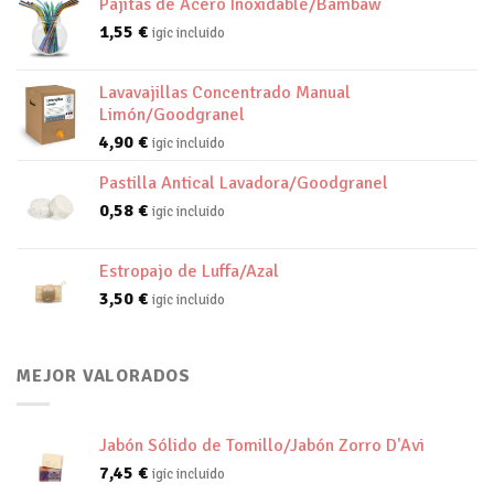
Pajitas de Acero Inoxidable/Bambaw
1,55
€
igic incluido
Lavavajillas Concentrado Manual
Limón/Goodgranel
4,90
€
igic incluido
Pastilla Antical Lavadora/Goodgranel
0,58
€
igic incluido
Estropajo de Luffa/Azal
3,50
€
igic incluido
MEJOR VALORADOS
Jabón Sólido de Tomillo/Jabón Zorro D'Avi
7,45
€
igic incluido