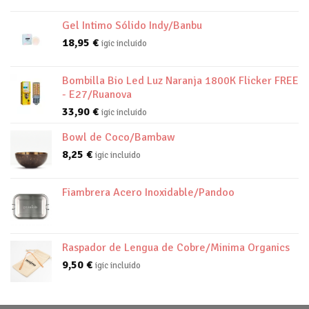
Gel Intimo Sólido Indy/Banbu
18,95
€
igic incluido
Bombilla Bio Led Luz Naranja 1800K Flicker FREE
- E27/Ruanova
33,90
€
igic incluido
Bowl de Coco/Bambaw
8,25
€
igic incluido
Fiambrera Acero Inoxidable/Pandoo
Raspador de Lengua de Cobre/Minima Organics
9,50
€
igic incluido