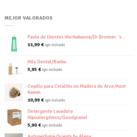
MEJOR VALORADOS
Pasta de Dientes Hierbabuena/Dr Bronner ´s
11,99
€
igic incluido
Hilo Dental/Banbu
5,95
€
igic incluido
Cepillo para Celulitis en Madera de Arce/Kost
Kamm
10,99
€
igic incluido
Detergente Lavadora
Hipoalergénico/Goodgranel
5,90
€
igic incluido
Autoperfume/Scents by Alena