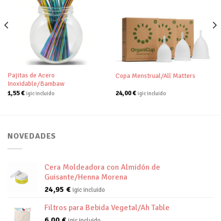
Añadir
Añadir
a tu
a tu
lista de
lista de
deseos
deseos
Pajitas de Acero
Copa Menstrual/All Matters
Inoxidable/Bambaw
1,55
€
24,00
€
igic incluido
igic incluido
NOVEDADES
Cera Moldeadora con Almidón de
Guisante/Henna Morena
24,95
€
igic incluido
Filtros para Bebida Vegetal/Ah Table
6,00
€
igic incluido