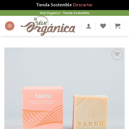
Tienda Sostenible
Descartar
Skip
. Vive Orgánica - Tienda Sostenible .
to
content
Añadir
a tu
lista
de
deseos