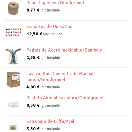
Papel higienico/Goodgranel
0,77
€
igic incluido
Esmaltes de Uñas/Zao
12,50
€
igic incluido
Pajitas de Acero Inoxidable/Bambaw
1,55
€
igic incluido
Lavavajillas Concentrado Manual
Limón/Goodgranel
4,90
€
igic incluido
Pastilla Antical Lavadora/Goodgranel
0,58
€
igic incluido
Estropajo de Luffa/Azal
3,50
€
igic incluido