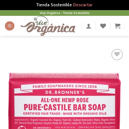
Tienda Sostenible
Descartar
Skip
. Vive Orgánica - Tienda Sostenible .
to
content
Añadir
a tu
lista
de
deseos