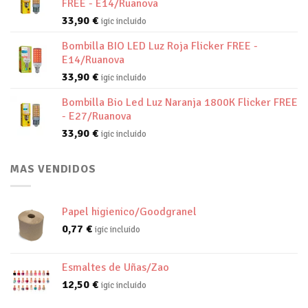
FREE - E14/Ruanova
33,90
€
igic incluido
Bombilla BIO LED Luz Roja Flicker FREE -
E14/Ruanova
33,90
€
igic incluido
Bombilla Bio Led Luz Naranja 1800K Flicker FREE
- E27/Ruanova
33,90
€
igic incluido
MAS VENDIDOS
Papel higienico/Goodgranel
0,77
€
igic incluido
Esmaltes de Uñas/Zao
12,50
€
igic incluido