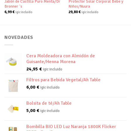
Jabón de Castilla Puro Menta/Dr
Protector Solar Corporal Bebe y
Bronner ´s
Niños/Nuura
6,99
€
29,80
€
igic incluido
igic incluido
NOVEDADES
Cera Moldeadora con Almidón de
Guisante/Henna Morena
24,95
€
igic incluido
Filtros para Bebida Vegetal/Ah Table
6,00
€
igic incluido
Bolsita de té/Ah Table
5,00
€
igic incluido
Bombilla BIO LED Luz Naranja 1800K Flicker