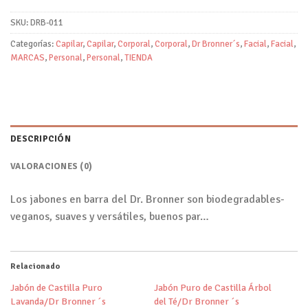
SKU:
DRB-011
Categorías:
Capilar
,
Capilar
,
Corporal
,
Corporal
,
Dr Bronner´s
,
Facial
,
Facial
,
MARCAS
,
Personal
,
Personal
,
TIENDA
DESCRIPCIÓN
VALORACIONES (0)
Los jabones en barra del Dr. Bronner son biodegradables-
veganos, suaves y versátiles, buenos par…
Relacionado
Jabón de Castilla Puro
Jabón Puro de Castilla Árbol
Lavanda/Dr Bronner ´s
del Té/Dr Bronner ´s