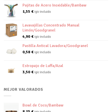
Pajitas de Acero Inoxidable/Bambaw
1,55
€
igic incluido
Lavavajillas Concentrado Manual
Limón/Goodgranel
4,90
€
igic incluido
Pastilla Antical Lavadora/Goodgranel
0,58
€
igic incluido
Estropajo de Luffa/Azal
3,50
€
igic incluido
MEJOR VALORADOS
Bowl de Coco/Bambaw
8,25
€
igic incluido