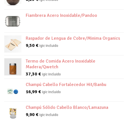
Fiambrera Acero Inoxidable/Pandoo
Raspador de Lengua de Cobre/Minima Organics
9,50
€
igic incluido
Termo de Comida Acero Inoxidable
Madera/Qwetch
37,30
€
igic incluido
Champú Cabello Fortalecedor Hit/Banbu
16,99
€
igic incluido
Champú Sólido Cabello Blanco/Lamazuna
9,90
€
igic incluido