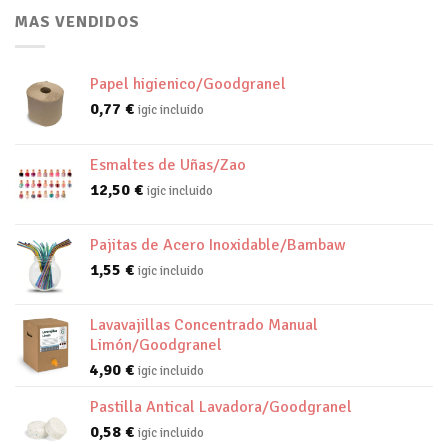
MAS VENDIDOS
Papel higienico/Goodgranel
0,77
€
igic incluido
Esmaltes de Uñas/Zao
12,50
€
igic incluido
Pajitas de Acero Inoxidable/Bambaw
1,55
€
igic incluido
Lavavajillas Concentrado Manual
Limón/Goodgranel
4,90
€
igic incluido
Pastilla Antical Lavadora/Goodgranel
0,58
€
igic incluido