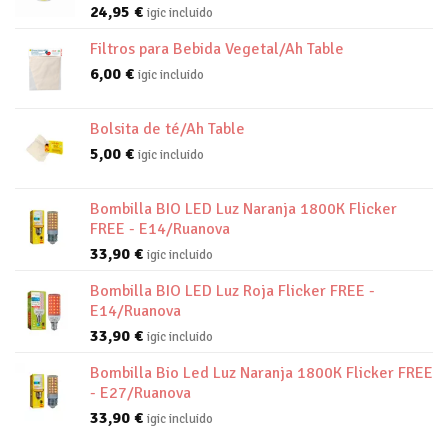
24,95
€
igic incluido
Filtros para Bebida Vegetal/Ah Table
6,00
€
igic incluido
Bolsita de té/Ah Table
5,00
€
igic incluido
Bombilla BIO LED Luz Naranja 1800K Flicker
FREE - E14/Ruanova
33,90
€
igic incluido
Bombilla BIO LED Luz Roja Flicker FREE -
E14/Ruanova
33,90
€
igic incluido
Bombilla Bio Led Luz Naranja 1800K Flicker FREE
- E27/Ruanova
33,90
€
igic incluido