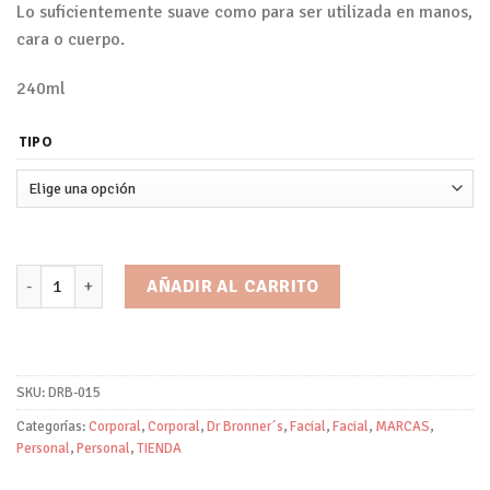
Lo suficientemente suave como para ser utilizada en manos,
cara o cuerpo.
240ml
TIPO
Loción Corporal Orgánica/Dr Bronner`s cantidad
AÑADIR AL CARRITO
SKU:
DRB-015
Categorías:
Corporal
,
Corporal
,
Dr Bronner´s
,
Facial
,
Facial
,
MARCAS
,
Personal
,
Personal
,
TIENDA