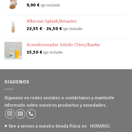
9,90
€
igic incluido
Aftersun Splash/Amazinc
Rango
22,55
€
-
24,50
€
igic incluido
de
precios:
Acondicionador Sólido Citric/Banbu
desde
15,50
€
igic incluido
22,55 €
hasta
24,50 €
SIGUENOS
Síguenos en redes sociales o contáctanos y mantente
informado sobre nuestros productos y novedades.
♥ Ven a vernos a nuestra tienda física en HORARIO: