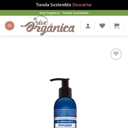
Tienda Sostenible
Descartar
Skip
. Vive Orgánica - Tienda Sostenible .
to
content
Añadir
a tu
lista
de
deseos