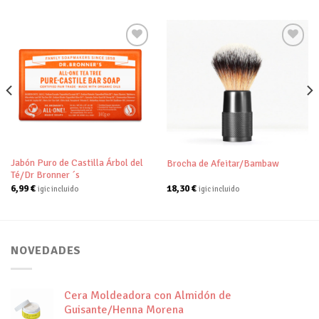
Añadir
Añadir
a tu
a tu
lista de
lista de
deseos
deseos
Jabón Puro de Castilla Árbol del
Brocha de Afeitar/Bambaw
Té/Dr Bronner ´s
6,99
€
18,30
€
igic incluido
igic incluido
NOVEDADES
Cera Moldeadora con Almidón de
Guisante/Henna Morena