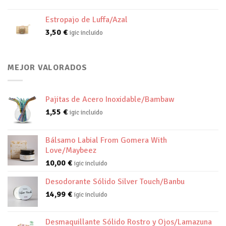
Estropajo de Luffa/Azal
3,50
€
igic incluido
MEJOR VALORADOS
Pajitas de Acero Inoxidable/Bambaw
1,55
€
igic incluido
Bálsamo Labial From Gomera With
Love/Maybeez
10,00
€
igic incluido
Desodorante Sólido Silver Touch/Banbu
14,99
€
igic incluido
Desmaquillante Sólido Rostro y Ojos/Lamazuna