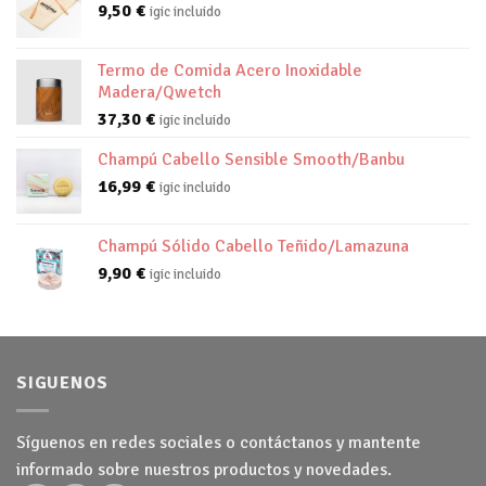
9,50
€
igic incluido
Termo de Comida Acero Inoxidable
Madera/Qwetch
37,30
€
igic incluido
Champú Cabello Sensible Smooth/Banbu
16,99
€
igic incluido
Champú Sólido Cabello Teñido/Lamazuna
9,90
€
igic incluido
SIGUENOS
Síguenos en redes sociales o contáctanos y mantente
informado sobre nuestros productos y novedades.