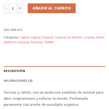
Jabón de Castilla Puro Eucalipto/Dr Bronner ´s cantidad
AÑADIR AL CARRITO
SKU:
DRB-013
Categorías:
Capilar
,
Capilar
,
Corporal
,
Corporal
,
Dr Bronner´s
,
Facial
,
Facial
,
MARCAS
,
Personal
,
Personal
,
TIENDA
DESCRIPCIÓN
VALORACIONES (0)
Terroso y cálido, con un poderoso estallido de mentol para
abrir respiraciones y enfocar la mente. Perfumado
puramente con aceite de eucalipto orgánico.