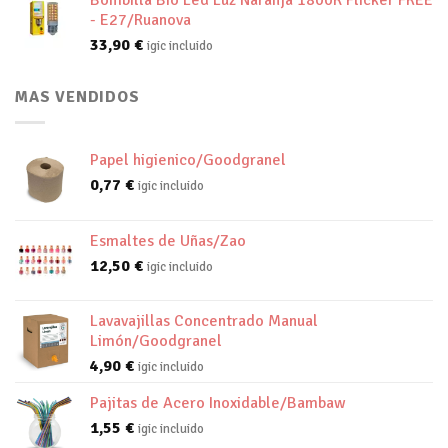
Bombilla Bio Led Luz Naranja 1800K Flicker FREE
- E27/Ruanova
33,90
€
igic incluido
MAS VENDIDOS
Papel higienico/Goodgranel
0,77
€
igic incluido
Esmaltes de Uñas/Zao
12,50
€
igic incluido
Lavavajillas Concentrado Manual
Limón/Goodgranel
4,90
€
igic incluido
Pajitas de Acero Inoxidable/Bambaw
1,55
€
igic incluido