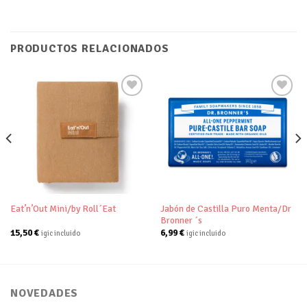
PRODUCTOS RELACIONADOS
Añadir
Añadir
a tu
a tu
lista de
lista de
deseos
deseos
Jabón de Castilla Puro Menta/Dr
Eat’n’Out Mini/by Roll´Eat
Bronner ´s
15,50
€
6,99
€
igic incluido
igic incluido
NOVEDADES