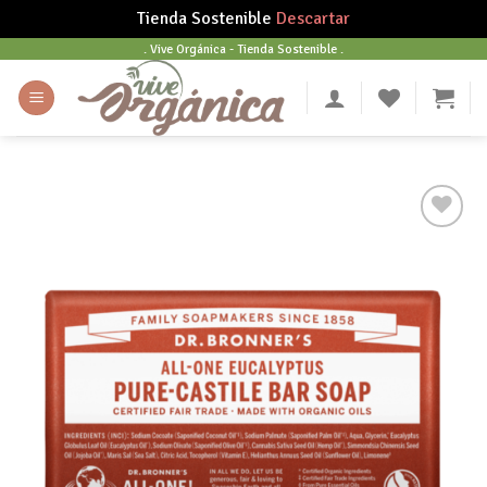
Tienda Sostenible
Descartar
Skip
. Vive Orgánica - Tienda Sostenible .
to
content
Añadir
a tu
lista
de
deseos