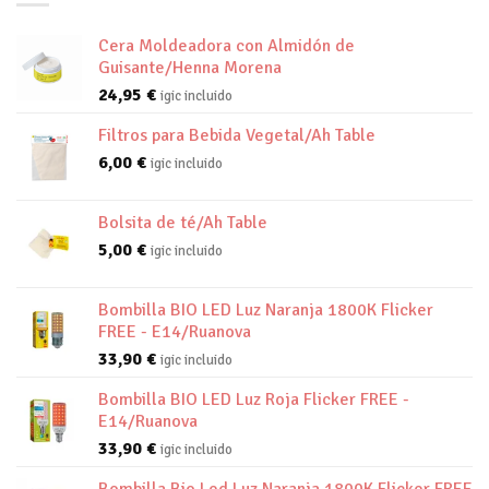
Cera Moldeadora con Almidón de
Guisante/Henna Morena
24,95
€
igic incluido
Filtros para Bebida Vegetal/Ah Table
6,00
€
igic incluido
Bolsita de té/Ah Table
5,00
€
igic incluido
Bombilla BIO LED Luz Naranja 1800K Flicker
FREE - E14/Ruanova
33,90
€
igic incluido
Bombilla BIO LED Luz Roja Flicker FREE -
E14/Ruanova
33,90
€
igic incluido