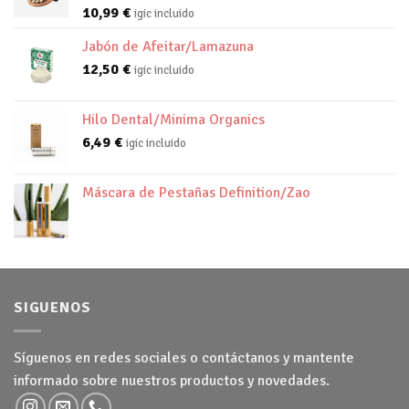
10,99
€
igic incluido
Jabón de Afeitar/Lamazuna
12,50
€
igic incluido
Hilo Dental/Minima Organics
6,49
€
igic incluido
Máscara de Pestañas Definition/Zao
SIGUENOS
Síguenos en redes sociales o contáctanos y mantente
informado sobre nuestros productos y novedades.