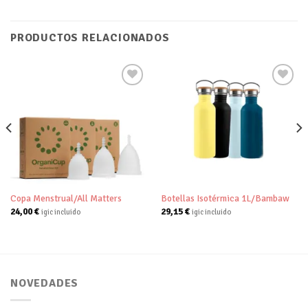
PRODUCTOS RELACIONADOS
Añadir
Añadir
a tu
a tu
lista de
lista de
deseos
deseos
Copa Menstrual/All Matters
Botellas Isotérmica 1L/Bambaw
24,00
€
29,15
€
igic incluido
igic incluido
NOVEDADES