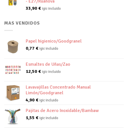
- E27/Ruanova
33,90
€
igic incluido
MAS VENDIDOS
Papel higienico/Goodgranel
0,77
€
igic incluido
Esmaltes de Uñas/Zao
12,50
€
igic incluido
Lavavajillas Concentrado Manual
Limón/Goodgranel
4,90
€
igic incluido
Pajitas de Acero Inoxidable/Bambaw
1,55
€
igic incluido