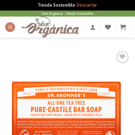
Tienda Sostenible
Descartar
Skip
. Vive Orgánica - Tienda Sostenible .
to
content
Añadir
a tu
lista
de
deseos