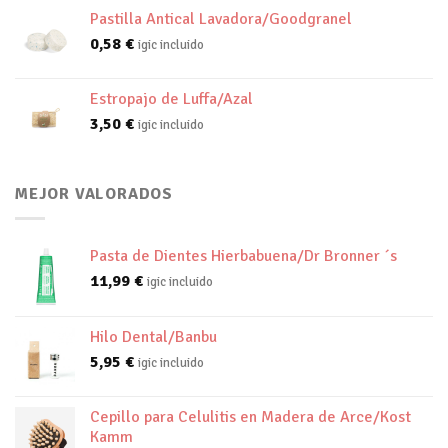
Pastilla Antical Lavadora/Goodgranel
0,58
€
igic incluido
Estropajo de Luffa/Azal
3,50
€
igic incluido
MEJOR VALORADOS
Pasta de Dientes Hierbabuena/Dr Bronner ´s
11,99
€
igic incluido
Hilo Dental/Banbu
5,95
€
igic incluido
Cepillo para Celulitis en Madera de Arce/Kost
Kamm