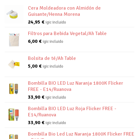
Cera Moldeadora con Almidón de
Guisante/Henna Morena
24,95
€
igic incluido
Filtros para Bebida Vegetal/Ah Table
6,00
€
igic incluido
Bolsita de té/Ah Table
5,00
€
igic incluido
Bombilla BIO LED Luz Naranja 1800K Flicker
FREE - E14/Ruanova
33,90
€
igic incluido
Bombilla BIO LED Luz Roja Flicker FREE -
E14/Ruanova
33,90
€
igic incluido
Bombilla Bio Led Luz Naranja 1800K Flicker FREE