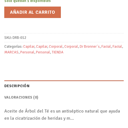
Solo quedan 1 disponibles
AÑADIR AL CARRITO
SKU:
DRB-012
Categorías:
Capilar
,
Capilar
,
Corporal
,
Corporal
,
Dr Bronner´s
,
Facial
,
Facial
,
MARCAS
,
Personal
,
Personal
,
TIENDA
DESCRIPCIÓN
VALORACIONES (0)
Aceite de Árbol del Té es un antiséptico natural que ayuda
en la cicatrización de heridas y m…