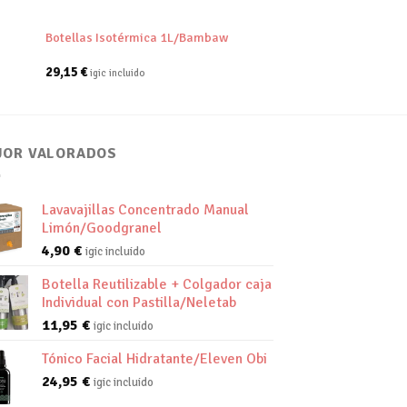
Botellas Isotérmica 1L/Bambaw
29,15
€
igic incluido
JOR VALORADOS
Lavavajillas Concentrado Manual
Limón/Goodgranel
4,90
€
igic incluido
Botella Reutilizable + Colgador caja
Individual con Pastilla/Neletab
11,95
€
igic incluido
Tónico Facial Hidratante/Eleven Obi
24,95
€
igic incluido