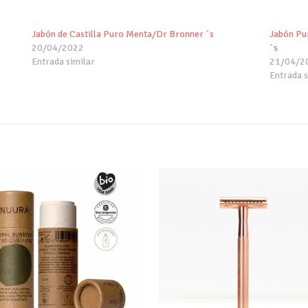
Jabón de Castilla Puro Menta/Dr Bronner ´s
Jabón Pu
20/04/2022
´s
Entrada similar
21/04/2
Entrada s
Añadir
Aña
a tu
a 
lista de
list
deseos
des
+