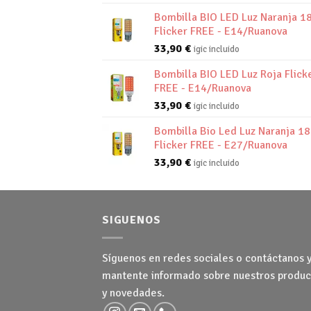
Bombilla BIO LED Luz Naranja 1
Flicker FREE - E14/Ruanova
33,90
€
igic incluido
Bombilla BIO LED Luz Roja Flick
FREE - E14/Ruanova
33,90
€
igic incluido
Bombilla Bio Led Luz Naranja 1
Flicker FREE - E27/Ruanova
33,90
€
igic incluido
SIGUENOS
Síguenos en redes sociales o contáctanos 
mantente informado sobre nuestros produc
y novedades.