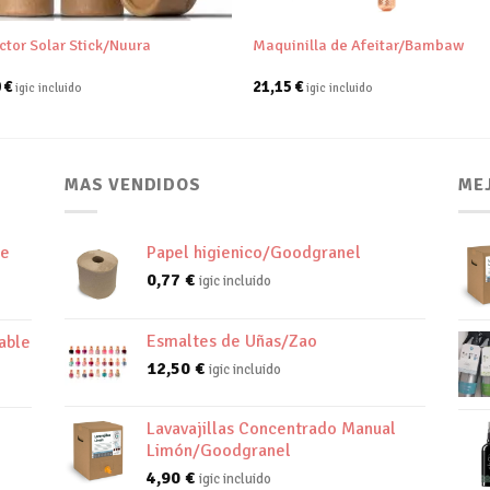
ctor Solar Stick/Nuura
Maquinilla de Afeitar/Bambaw
0
€
21,15
€
igic incluido
igic incluido
MAS VENDIDOS
ME
de
Papel higienico/Goodgranel
0,77
€
igic incluido
Esmaltes de Uñas/Zao
able
12,50
€
igic incluido
Lavavajillas Concentrado Manual
Limón/Goodgranel
4,90
€
igic incluido