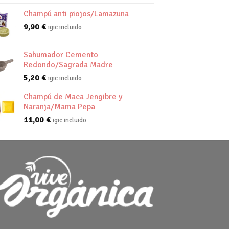
Champú anti piojos/Lamazuna
9,90
€
igic incluido
Sahumador Cemento
Redondo/Sagrada Madre
5,20
€
igic incluido
Champú de Maca Jengibre y
Naranja/Mama Pepa
11,00
€
igic incluido