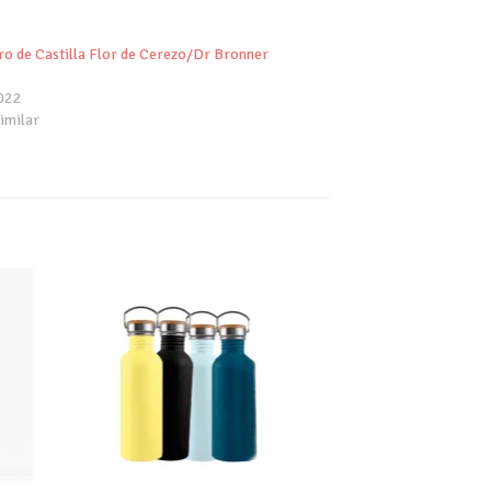
ro de Castilla Flor de Cerezo/Dr Bronner
022
imilar
dir
Añadir
tu
a tu
a de
lista de
eos
deseos
+