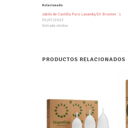
Relacionado
Jabón de Castilla Puro Lavanda/Dr Bronner ´s
05/07/2022
Entrada similar
PRODUCTOS RELACIONADOS
Añadir
Añadir
a tu
a tu
lista de
lista de
deseos
deseos
+
+