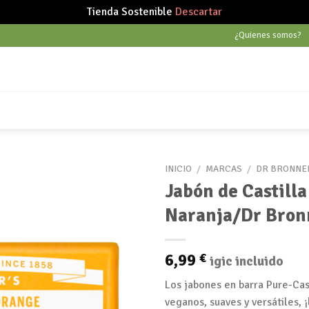
Tienda Sostenible
Descartar
¿Quienes somos?
INICIO
/
MARCAS
/
DR BRONNE
Jabón de Castilla
Naranja/Dr Bron
Añadir
a tu
lista
6,99
€
igic incluido
de
deseos
Los jabones en barra Pure-Cas
veganos, suaves y versátiles, ¡