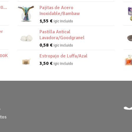
800K
Pajitas de Acero
Inoxidable/Bambaw
1,55
€
igic incluido
er
Pastilla Antical
Lavadora/Goodgranel
0,58
€
igic incluido
800K
Estropajo de Luffa/Azal
3,50
€
igic incluido
y
tos