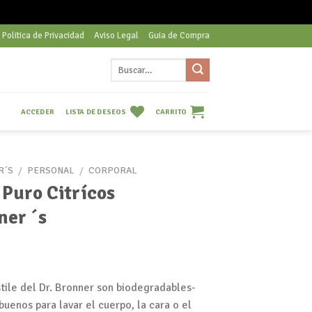
Politica de Privacidad
Aviso Legal
Guia de Compra
Buscar
por:
LISTA DE DESEOS
CARRITO
ACCEDER
R´S
/
PERSONAL
/
CORPORAL
 Puro Citrícos
ner ´s
tile del Dr. Bronner son biodegradables-
buenos para lavar el cuerpo, la cara o el