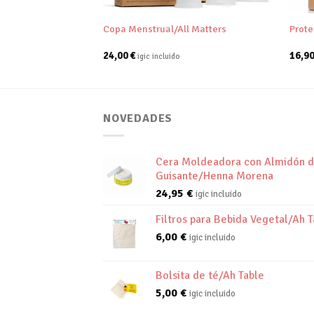
 Puro Menta/Dr
Copa Menstrual/All Matters
Prote
24,00
€
16,9
igic incluido
NOVEDADES
Cera Moldeadora con Almidón 
Guisante/Henna Morena
24,95
€
igic incluido
Filtros para Bebida Vegetal/Ah T
6,00
€
igic incluido
Bolsita de té/Ah Table
5,00
€
igic incluido