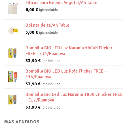
Filtros para Bebida Vegetal/Ah Table
6,00
€
igic incluido
Bolsita de té/Ah Table
5,00
€
igic incluido
Bombilla BIO LED Luz Naranja 1800K Flicker
FREE - E14/Ruanova
33,90
€
igic incluido
Bombilla BIO LED Luz Roja Flicker FREE -
E14/Ruanova
33,90
€
igic incluido
Bombilla Bio Led Luz Naranja 1800K Flicker FREE
- E27/Ruanova
33,90
€
igic incluido
MAS VENDIDOS