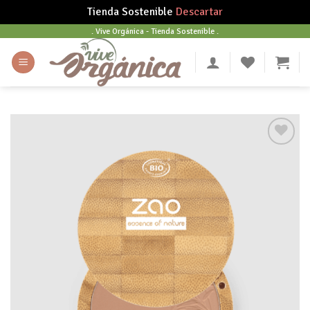
Tienda Sostenible
Descartar
Skip
. Vive Orgánica - Tienda Sostenible .
to
content
Añadir
a tu
lista
de
deseos