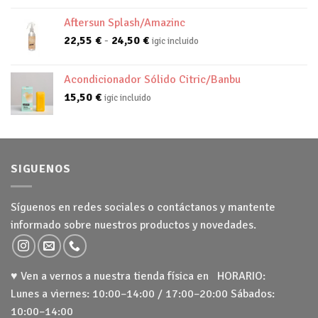
Aftersun Splash/Amazinc
Rango
22,55
€
-
24,50
€
igic incluido
de
precios:
Acondicionador Sólido Citric/Banbu
desde
15,50
€
igic incluido
22,55 €
hasta
24,50 €
SIGUENOS
Síguenos en redes sociales o contáctanos y mantente
informado sobre nuestros productos y novedades.
♥ Ven a vernos a nuestra tienda física en HORARIO:
Lunes a viernes: 10:00–14:00 / 17:00–20:00 Sábados:
10:00–14:00