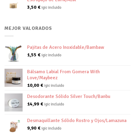
3,50
€
igic incluido
MEJOR VALORADOS
Pajitas de Acero Inoxidable/Bambaw
1,55
€
igic incluido
Bálsamo Labial From Gomera With
Love/Maybeez
10,00
€
igic incluido
Desodorante Sólido Silver Touch/Banbu
14,99
€
igic incluido
Desmaquillante Sólido Rostro y Ojos/Lamazuna
9,90
€
igic incluido