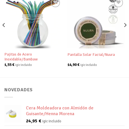
Añadir
Añadir
a tu
a tu
lista de
lista de
deseos
deseos
Pajitas de Acero
Pantalla Solar Facial/Nuura
Inoxidable/Bambaw
1,55
€
14,90
€
igic incluido
igic incluido
NOVEDADES
Cera Moldeadora con Almidón de
Guisante/Henna Morena
24,95
€
igic incluido