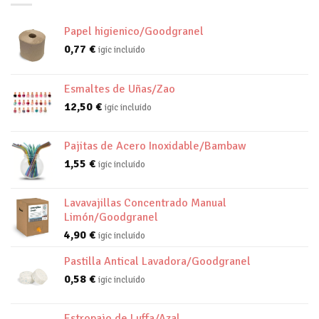
Papel higienico/Goodgranel
0,77
€
igic incluido
Esmaltes de Uñas/Zao
12,50
€
igic incluido
Pajitas de Acero Inoxidable/Bambaw
1,55
€
igic incluido
Lavavajillas Concentrado Manual
Limón/Goodgranel
4,90
€
igic incluido
Pastilla Antical Lavadora/Goodgranel
0,58
€
igic incluido
Estropajo de Luffa/Azal