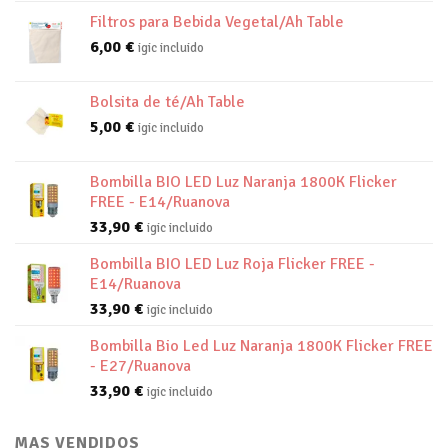
Filtros para Bebida Vegetal/Ah Table
6,00
€
igic incluido
Bolsita de té/Ah Table
5,00
€
igic incluido
Bombilla BIO LED Luz Naranja 1800K Flicker
FREE - E14/Ruanova
33,90
€
igic incluido
Bombilla BIO LED Luz Roja Flicker FREE -
E14/Ruanova
33,90
€
igic incluido
Bombilla Bio Led Luz Naranja 1800K Flicker FREE
- E27/Ruanova
33,90
€
igic incluido
MAS VENDIDOS