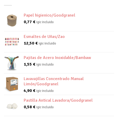
Papel higienico/Goodgranel
0,77
€
igic incluido
Esmaltes de Uñas/Zao
12,50
€
igic incluido
Pajitas de Acero Inoxidable/Bambaw
1,55
€
igic incluido
Lavavajillas Concentrado Manual
Limón/Goodgranel
4,90
€
igic incluido
Pastilla Antical Lavadora/Goodgranel
0,58
€
igic incluido