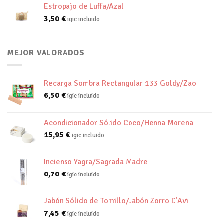
Estropajo de Luffa/Azal
3,50
€
igic incluido
MEJOR VALORADOS
Recarga Sombra Rectangular 133 Goldy/Zao
6,50
€
igic incluido
Acondicionador Sólido Coco/Henna Morena
15,95
€
igic incluido
Incienso Yagra/Sagrada Madre
0,70
€
igic incluido
Jabón Sólido de Tomillo/Jabón Zorro D'Avi
7,45
€
igic incluido