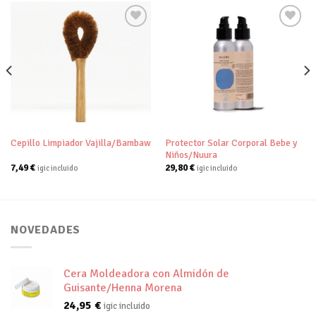
Añadir
Añadir
a tu
a tu
lista de
lista de
deseos
deseos
Protector Solar Corporal Bebe y
Cepillo Limpiador Vajilla/Bambaw
Niños/Nuura
7,49
€
29,80
€
igic incluido
igic incluido
NOVEDADES
Cera Moldeadora con Almidón de
Guisante/Henna Morena
24,95
€
igic incluido