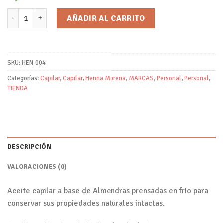
Aceite Capilar Almendras con Mirra/Henna Morena cantidad
AÑADIR AL CARRITO
SKU:
HEN-004
Categorías:
Capilar
,
Capilar
,
Henna Morena
,
MARCAS
,
Personal
,
Personal
,
TIENDA
DESCRIPCIÓN
VALORACIONES (0)
Aceite capilar a base de Almendras prensadas en frío para
conservar sus propiedades naturales intactas.