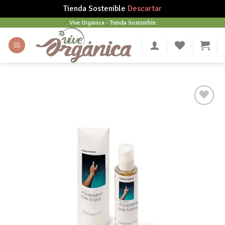
Tienda Sostenible
Descartar
Skip
. Vive Orgánica - Tienda Sostenible .
to
content
Añadir
a tu
lista
de
deseos