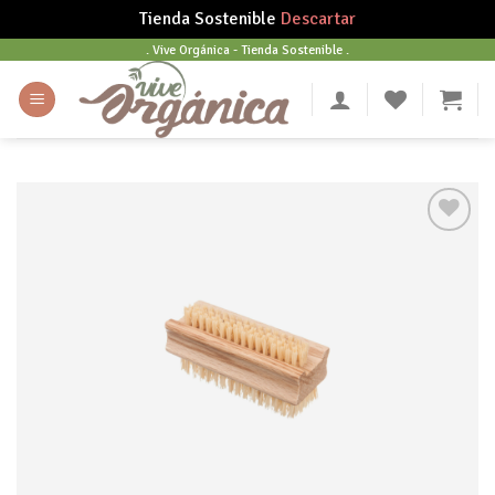
Tienda Sostenible
Descartar
Skip
. Vive Orgánica - Tienda Sostenible .
to
content
Añadir
a tu
lista
de
deseos