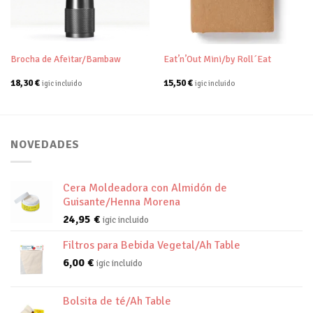
deseos
deseos
Brocha de Afeitar/Bambaw
Eat’n’Out Mini/by Roll´Eat
18,30
€
15,50
€
igic incluido
igic incluido
NOVEDADES
Cera Moldeadora con Almidón de
Guisante/Henna Morena
24,95
€
igic incluido
Filtros para Bebida Vegetal/Ah Table
6,00
€
igic incluido
Bolsita de té/Ah Table