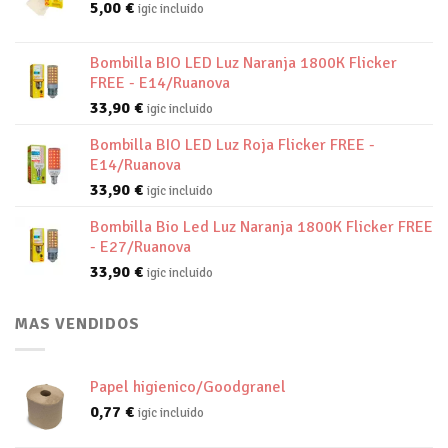
5,00
€
igic incluido
Bombilla BIO LED Luz Naranja 1800K Flicker
FREE - E14/Ruanova
33,90
€
igic incluido
Bombilla BIO LED Luz Roja Flicker FREE -
E14/Ruanova
33,90
€
igic incluido
Bombilla Bio Led Luz Naranja 1800K Flicker FREE
- E27/Ruanova
33,90
€
igic incluido
MAS VENDIDOS
Papel higienico/Goodgranel
0,77
€
igic incluido