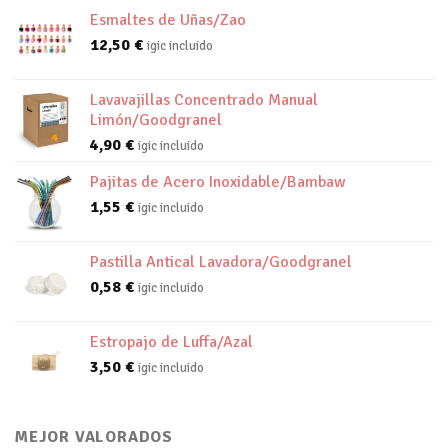
Esmaltes de Uñas/Zao
12,50
€
igic incluido
Lavavajillas Concentrado Manual
Limón/Goodgranel
4,90
€
igic incluido
Pajitas de Acero Inoxidable/Bambaw
1,55
€
igic incluido
Pastilla Antical Lavadora/Goodgranel
0,58
€
igic incluido
Estropajo de Luffa/Azal
3,50
€
igic incluido
MEJOR VALORADOS