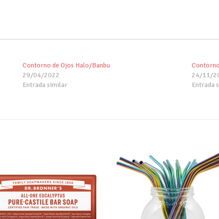
Contorno de Ojos Halo/Banbu
Contorno
29/04/2022
24/11/2
Entrada similar
Entrada s
Añadir
Aña
a tu
a 
lista de
list
deseos
des