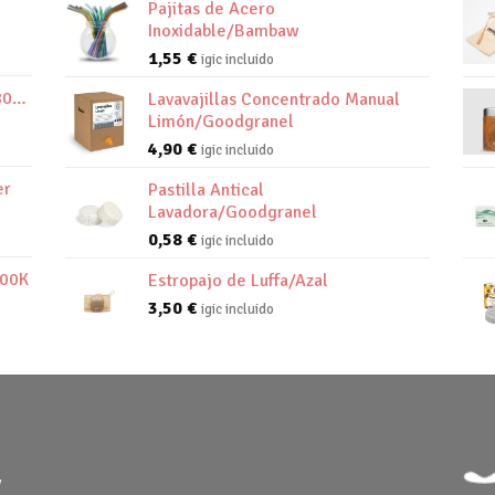
Pajitas de Acero
Inoxidable/Bambaw
1,55
€
igic incluido
800K
Lavavajillas Concentrado Manual
Limón/Goodgranel
4,90
€
igic incluido
er
Pastilla Antical
Lavadora/Goodgranel
0,58
€
igic incluido
800K
Estropajo de Luffa/Azal
3,50
€
igic incluido
y