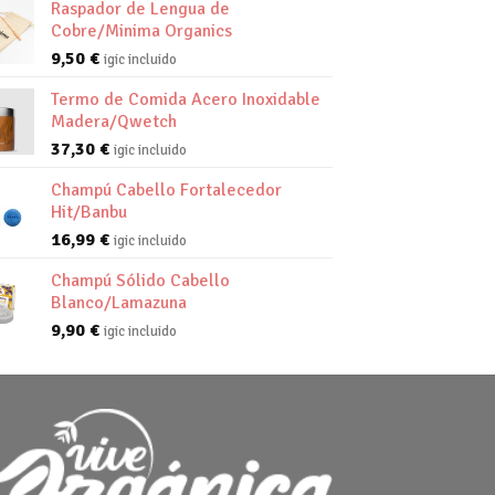
Raspador de Lengua de
Cobre/Minima Organics
9,50
€
igic incluido
Termo de Comida Acero Inoxidable
Madera/Qwetch
37,30
€
igic incluido
Champú Cabello Fortalecedor
Hit/Banbu
16,99
€
igic incluido
Champú Sólido Cabello
Blanco/Lamazuna
9,90
€
igic incluido