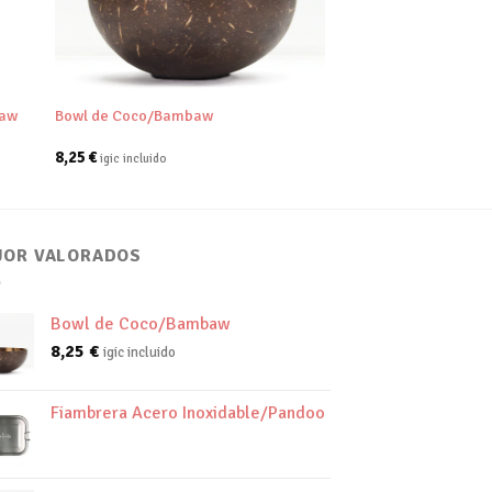
+
baw
Bowl de Coco/Bambaw
8,25
€
igic incluido
JOR VALORADOS
Bowl de Coco/Bambaw
8,25
€
igic incluido
Fiambrera Acero Inoxidable/Pandoo