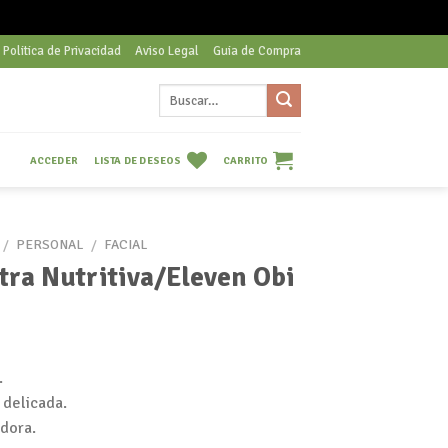
Politica de Privacidad
Aviso Legal
Guia de Compra
Buscar
por:
LISTA DE DESEOS
CARRITO
ACCEDER
/
PERSONAL
/
FACIAL
tra Nutritiva/Eleven Obi
.
 delicada.
adora.