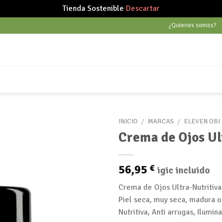
Tienda Sostenible
Descartar
¿Quienes somos?
INICIO
/
MARCAS
/
ELEVEN OBI
Crema de Ojos Ul
Añadir
56,95
€
igic incluido
a tu
lista
Crema de Ojos Ultra-Nutritiva
de
Piel seca, muy seca, madura o
deseos
Nutritiva, Anti arrugas, Ilumin