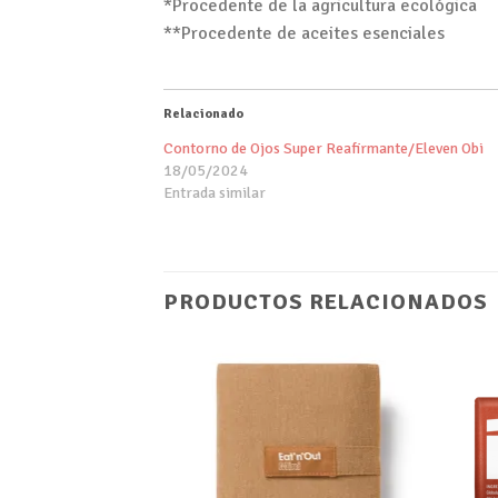
*Procedente de la agricultura ecológica
**Procedente de aceites esenciales
Relacionado
Contorno de Ojos Super Reafirmante/Eleven Obi
18/05/2024
Entrada similar
PRODUCTOS RELACIONADOS
Añadir
Añadir
a tu
a tu
lista de
lista de
deseos
deseos