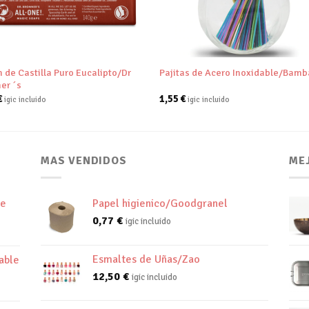
+
 de Castilla Puro Eucalipto/Dr
Pajitas de Acero Inoxidable/Bam
er ´s
€
1,55
€
igic incluido
igic incluido
MAS VENDIDOS
ME
de
Papel higienico/Goodgranel
0,77
€
igic incluido
Esmaltes de Uñas/Zao
able
12,50
€
igic incluido