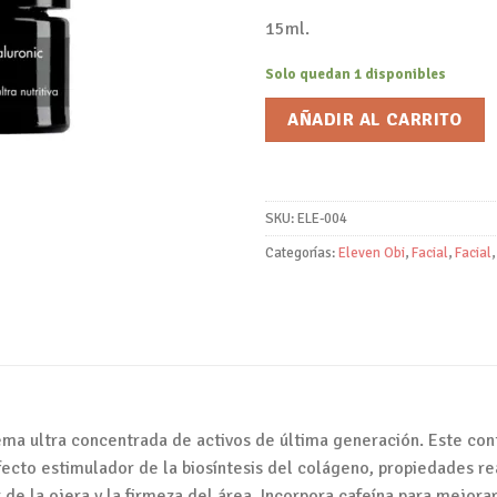
15ml.
Solo quedan 1 disponibles
AÑADIR AL CARRITO
SKU:
ELE-004
Categorías:
Eleven Obi
,
Facial
,
Facial
ema ultra concentrada de activos de última generación. Este cont
ecto estimulador de la biosíntesis del colágeno, propiedades rea
 de la ojera y la firmeza del área. Incorpora cafeína para mejora