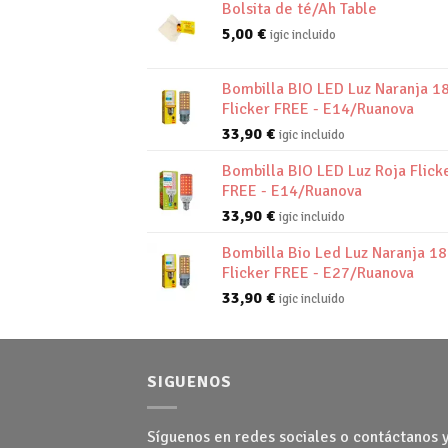
Bolsita de té/Ah Table
5,00
€
igic incluido
Bombilla BIO LED Luz Naranja 1
Flicker FREE - E14/Ruanova
33,90
€
igic incluido
Bombilla BIO LED Luz Roja Flick
FREE - E14/Ruanova
33,90
€
igic incluido
Bombilla Bio Led Luz Naranja 1
Flicker FREE - E27/Ruanova
33,90
€
igic incluido
SIGUENOS
Síguenos en redes sociales o contáctanos 