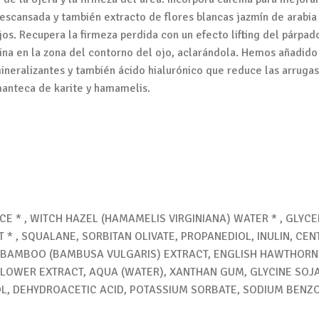
escansada y también extracto de flores blancas jazmín de arabia
os. Recupera la firmeza perdida con un efecto lifting del párpado
na en la zona del contorno del ojo, aclarándola. Hemos añadido
neralizantes y también ácido hialurónico que reduce las arrugas 
manteca de karite y hamamelis.
E * , WITCH HAZEL (HAMAMELIS VIRGINIANA) WATER * , GLYCER
* , SQUALANE, SORBITAN OLIVATE, PROPANEDIOL, INULIN, CE
E, BAMBOO (BAMBUSA VULGARIS) EXTRACT, ENGLISH HAWTHOR
LOWER EXTRACT, AQUA (WATER), XANTHAN GUM, GLYCINE SOJA
HOL, DEHYDROACETIC ACID, POTASSIUM SORBATE, SODIUM BENZ