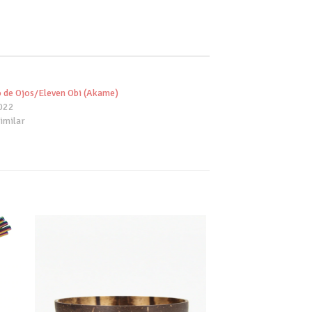
 de Ojos/Eleven Obi (Akame)
022
imilar
dir
Añadir
tu
a tu
a de
lista de
eos
deseos