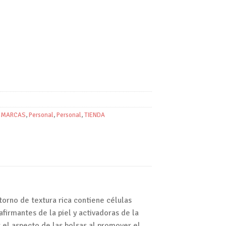
,
MARCAS
,
Personal
,
Personal
,
TIENDA
orno de textura rica contiene células
firmantes de la piel y activadoras de la
r el aspecto de las bolsas al promover el