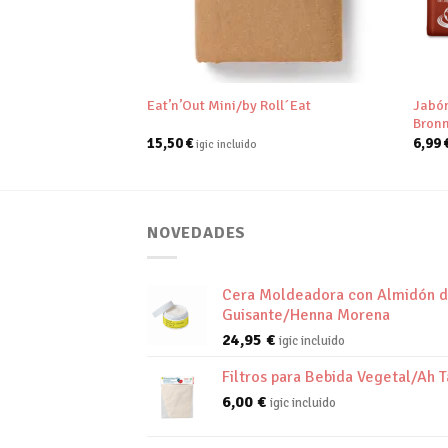
+
+
Jabón
ick/Nuura
Eat’n’Out Mini/by Roll´Eat
Bronn
15,50
€
6,99
igic incluido
NOVEDADES
Cera Moldeadora con Almidón 
Guisante/Henna Morena
24,95
€
igic incluido
Filtros para Bebida Vegetal/Ah T
6,00
€
igic incluido