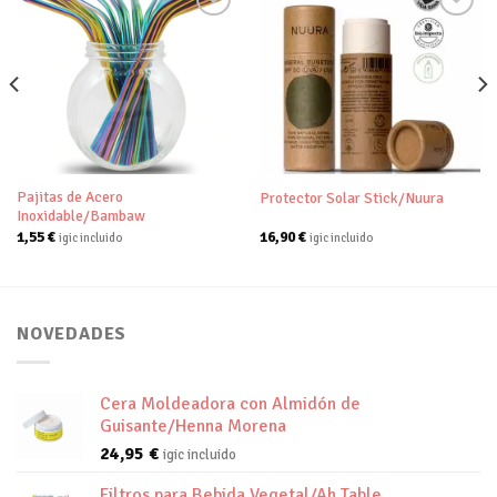
Añadir
Añadir
a tu
a tu
lista de
lista de
deseos
deseos
Pajitas de Acero
Protector Solar Stick/Nuura
Inoxidable/Bambaw
1,55
€
16,90
€
igic incluido
igic incluido
NOVEDADES
Cera Moldeadora con Almidón de
Guisante/Henna Morena
24,95
€
igic incluido
Filtros para Bebida Vegetal/Ah Table