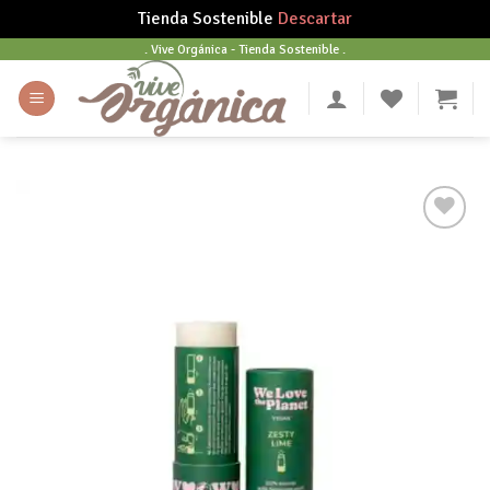
Tienda Sostenible
Descartar
Skip
. Vive Orgánica - Tienda Sostenible .
to
content
Añadir
a tu
lista
de
deseos