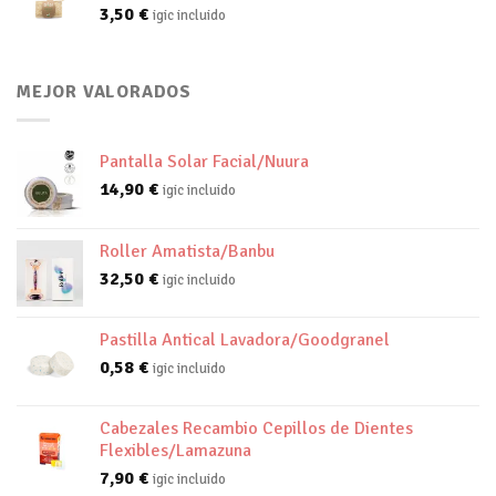
3,50
€
igic incluido
MEJOR VALORADOS
Pantalla Solar Facial/Nuura
14,90
€
igic incluido
Roller Amatista/Banbu
32,50
€
igic incluido
Pastilla Antical Lavadora/Goodgranel
0,58
€
igic incluido
Cabezales Recambio Cepillos de Dientes
Flexibles/Lamazuna
7,90
€
igic incluido