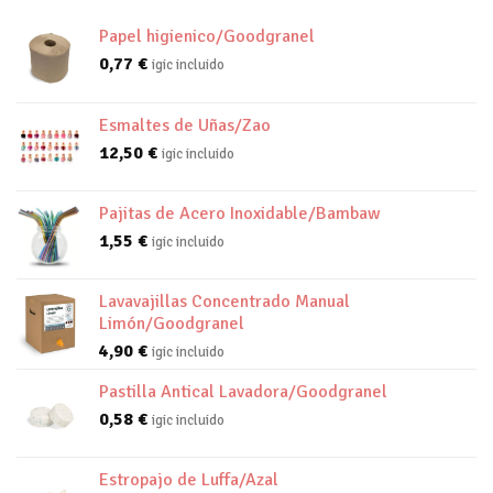
Papel higienico/Goodgranel
0,77
€
igic incluido
Esmaltes de Uñas/Zao
12,50
€
igic incluido
Pajitas de Acero Inoxidable/Bambaw
1,55
€
igic incluido
Lavavajillas Concentrado Manual
Limón/Goodgranel
4,90
€
igic incluido
Pastilla Antical Lavadora/Goodgranel
0,58
€
igic incluido
Estropajo de Luffa/Azal