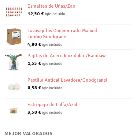
Esmaltes de Uñas/Zao
12,50
€
igic incluido
Lavavajillas Concentrado Manual
Limón/Goodgranel
4,90
€
igic incluido
Pajitas de Acero Inoxidable/Bambaw
1,55
€
igic incluido
Pastilla Antical Lavadora/Goodgranel
0,58
€
igic incluido
Estropajo de Luffa/Azal
3,50
€
igic incluido
MEJOR VALORADOS