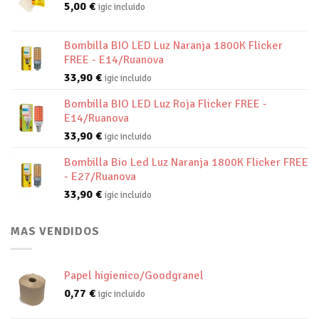
5,00
€
igic incluido
Bombilla BIO LED Luz Naranja 1800K Flicker
FREE - E14/Ruanova
33,90
€
igic incluido
Bombilla BIO LED Luz Roja Flicker FREE -
E14/Ruanova
33,90
€
igic incluido
Bombilla Bio Led Luz Naranja 1800K Flicker FREE
- E27/Ruanova
33,90
€
igic incluido
MAS VENDIDOS
Papel higienico/Goodgranel
0,77
€
igic incluido