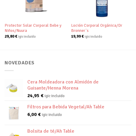
deseos
deseos
Protector Solar Corporal Bebe y
Loción Corporal Orgánica/Dr
Niños/Nuura
Bronner`s
29,80
€
19,99
€
igic incluido
igic incluido
NOVEDADES
Cera Moldeadora con Almidón de
Guisante/Henna Morena
24,95
€
igic incluido
Filtros para Bebida Vegetal/Ah Table
6,00
€
igic incluido
Bolsita de té/Ah Table