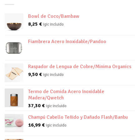
Bowl de Coco/Bambaw
8,25
€
igic incluido
Fiambrera Acero Inoxidable/Pandoo
Raspador de Lengua de Cobre/Minima Organics
9,50
€
igic incluido
Termo de Comida Acero Inoxidable
Madera/Qwetch
37,30
€
igic incluido
Champú Cabello Teñido y Dañado Flash/Banbu
16,99
€
igic incluido