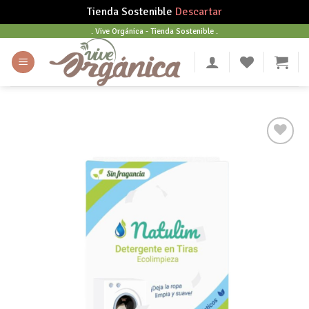
Tienda Sostenible
Descartar
Skip
. Vive Orgánica - Tienda Sostenible .
to
content
Añadir
a tu
lista
de
deseos