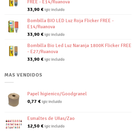
FREE - E14/Ruanova
33,90
€
igic incluido
Bombilla BIO LED Luz Roja Flicker FREE -
E14/Ruanova
33,90
€
igic incluido
Bombilla Bio Led Luz Naranja 1800K Flicker FREE
- E27/Ruanova
33,90
€
igic incluido
MAS VENDIDOS
Papel higienico/Goodgranel
0,77
€
igic incluido
Esmaltes de Uñas/Zao
12,50
€
igic incluido