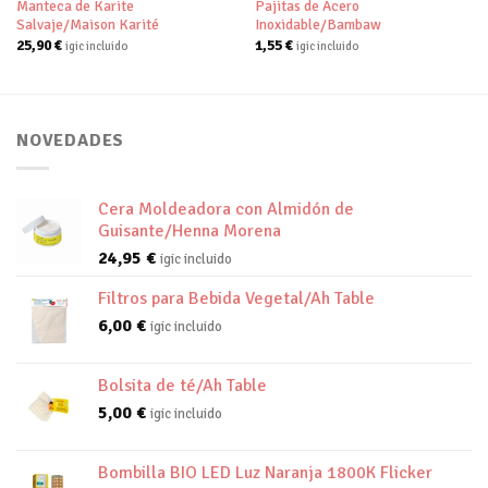
Manteca de Karite
Pajitas de Acero
Salvaje/Maison Karité
Inoxidable/Bambaw
25,90
€
1,55
€
igic incluido
igic incluido
NOVEDADES
Cera Moldeadora con Almidón de
Guisante/Henna Morena
24,95
€
igic incluido
Filtros para Bebida Vegetal/Ah Table
6,00
€
igic incluido
Bolsita de té/Ah Table
5,00
€
igic incluido
Bombilla BIO LED Luz Naranja 1800K Flicker