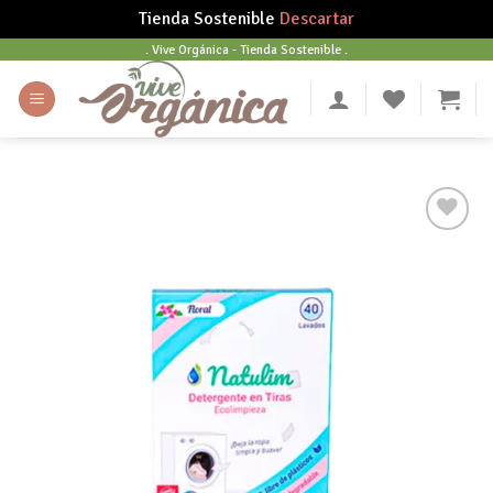
Tienda Sostenible
Descartar
Skip
. Vive Orgánica - Tienda Sostenible .
to
content
Añadir
a tu
lista
de
deseos