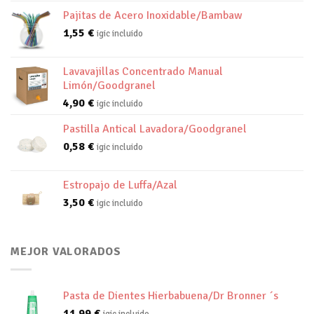
Pajitas de Acero Inoxidable/Bambaw
1,55
€
igic incluido
Lavavajillas Concentrado Manual
Limón/Goodgranel
4,90
€
igic incluido
Pastilla Antical Lavadora/Goodgranel
0,58
€
igic incluido
Estropajo de Luffa/Azal
3,50
€
igic incluido
MEJOR VALORADOS
Pasta de Dientes Hierbabuena/Dr Bronner ´s
11,99
€
igic incluido