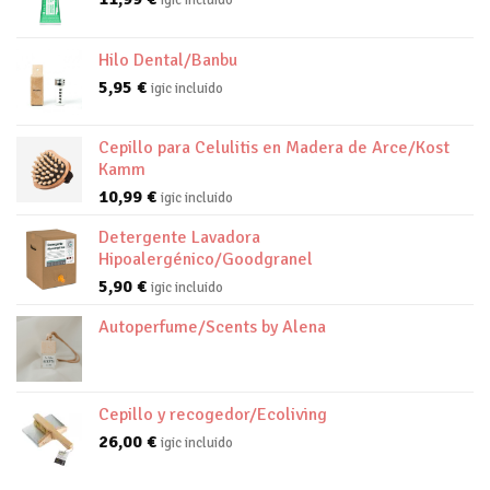
Hilo Dental/Banbu
5,95
€
igic incluido
Cepillo para Celulitis en Madera de Arce/Kost
Kamm
10,99
€
igic incluido
Detergente Lavadora
Hipoalergénico/Goodgranel
5,90
€
igic incluido
Autoperfume/Scents by Alena
Cepillo y recogedor/Ecoliving
26,00
€
igic incluido