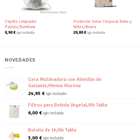
Cepillo Limpiador
Protector Solar Corporal Bebe y
Pajitas/Bambaw
Niños/Nuura
0,90
€
29,80
€
igic incluido
igic incluido
NOVEDADES
Cera Moldeadora con Almidón de
Guisante/Henna Morena
24,95
€
igic incluido
Filtros para Bebida Vegetal/Ah Table
6,00
€
igic incluido
Bolsita de té/Ah Table
5,00
€
igic incluido