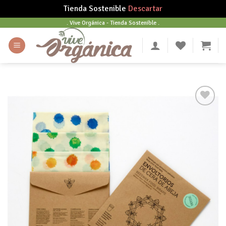
Tienda Sostenible
Descartar
Skip
. Vive Orgánica - Tienda Sostenible .
to
content
Añadir
a tu
lista
de
deseos