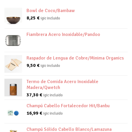
Bowl de Coco/Bambaw
8,25
€
igic incluido
Fiambrera Acero Inoxidable/Pandoo
Raspador de Lengua de Cobre/Minima Organics
9,50
€
igic incluido
Termo de Comida Acero Inoxidable
Madera/Qwetch
37,30
€
igic incluido
Champú Cabello Fortalecedor Hit/Banbu
16,99
€
igic incluido
Champú Sólido Cabello Blanco/Lamazuna