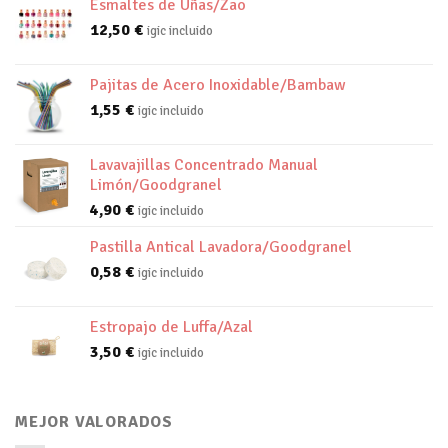
Esmaltes de Uñas/Zao
12,50
€
igic incluido
Pajitas de Acero Inoxidable/Bambaw
1,55
€
igic incluido
Lavavajillas Concentrado Manual
Limón/Goodgranel
4,90
€
igic incluido
Pastilla Antical Lavadora/Goodgranel
0,58
€
igic incluido
Estropajo de Luffa/Azal
3,50
€
igic incluido
MEJOR VALORADOS