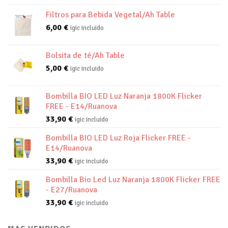
Filtros para Bebida Vegetal/Ah Table
6,00
€
igic incluido
Bolsita de té/Ah Table
5,00
€
igic incluido
Bombilla BIO LED Luz Naranja 1800K Flicker
FREE - E14/Ruanova
33,90
€
igic incluido
Bombilla BIO LED Luz Roja Flicker FREE -
E14/Ruanova
33,90
€
igic incluido
Bombilla Bio Led Luz Naranja 1800K Flicker FREE
- E27/Ruanova
33,90
€
igic incluido