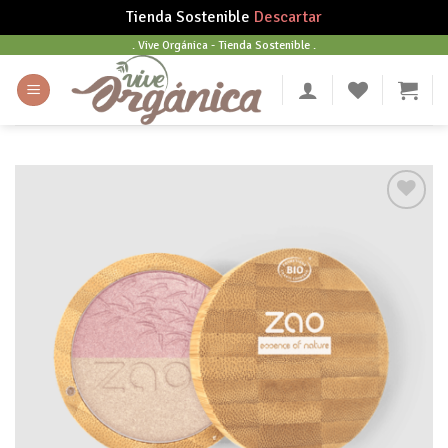
Tienda Sostenible
Descartar
Skip
. Vive Orgánica - Tienda Sostenible .
to
content
Añadir
a tu
lista
de
deseos