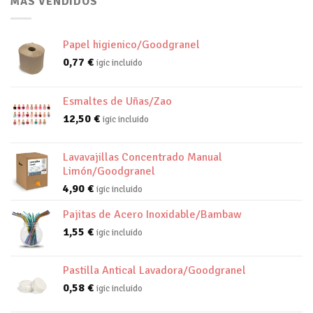
MAS VENDIDOS
Papel higienico/Goodgranel
0,77
€
igic incluido
Esmaltes de Uñas/Zao
12,50
€
igic incluido
Lavavajillas Concentrado Manual
Limón/Goodgranel
4,90
€
igic incluido
Pajitas de Acero Inoxidable/Bambaw
1,55
€
igic incluido
Pastilla Antical Lavadora/Goodgranel
0,58
€
igic incluido