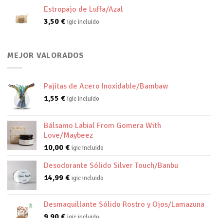
Estropajo de Luffa/Azal
3,50
€
igic incluido
MEJOR VALORADOS
Pajitas de Acero Inoxidable/Bambaw
1,55
€
igic incluido
Bálsamo Labial From Gomera With
Love/Maybeez
10,00
€
igic incluido
Desodorante Sólido Silver Touch/Banbu
14,99
€
igic incluido
Desmaquillante Sólido Rostro y Ojos/Lamazuna
9,90
€
igic incluido