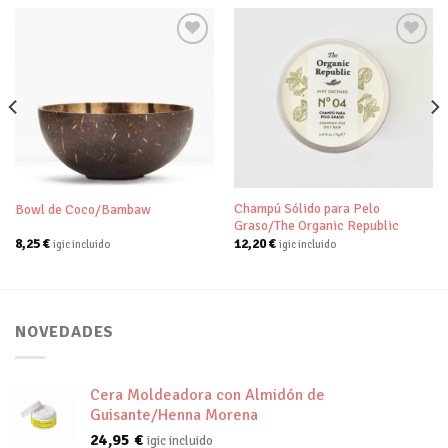
Añadir
Añadir
a tu
a tu
lista de
lista de
deseos
deseos
Champú Sólido para Pelo
Bowl de Coco/Bambaw
Graso/The Organic Republic
8,25
€
12,20
€
igic incluido
igic incluido
NOVEDADES
Cera Moldeadora con Almidón de
Guisante/Henna Morena
24,95
€
igic incluido