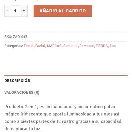
Iluminador Compacto dúo 311 Rosa y Oro/Zao cantidad
AÑADIR AL CARRITO
SKU:
ZAO-045
Categorías:
Facial
,
Facial
,
MARCAS
,
Personal
,
Personal
,
TIENDA
,
Zao
DESCRIPCIÓN
VALORACIONES (0)
Producto 2 en 1, es un iluminador y un auténtico polvo
mágico iridiscente que aporta luminosidad a tus ojos así
como a ciertas partes de tu rostro gracias a su capacidad
de capturar la luz.