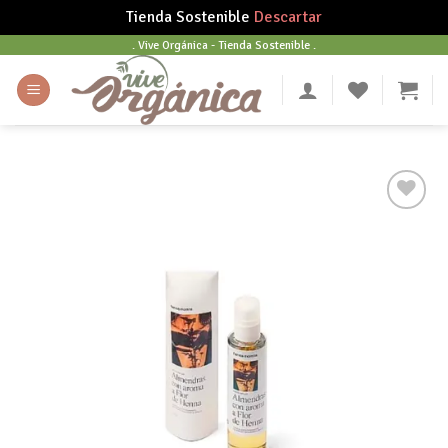
Tienda Sostenible
Descartar
Skip
. Vive Orgánica - Tienda Sostenible .
to
content
Añadir
a tu
lista
de
deseos