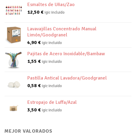
Esmaltes de Uñas/Zao
12,50
€
igic incluido
Lavavajillas Concentrado Manual
Limón/Goodgranel
4,90
€
igic incluido
Pajitas de Acero Inoxidable/Bambaw
1,55
€
igic incluido
Pastilla Antical Lavadora/Goodgranel
0,58
€
igic incluido
Estropajo de Luffa/Azal
3,50
€
igic incluido
MEJOR VALORADOS