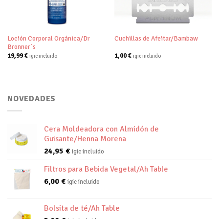
deseos
deseos
Loción Corporal Orgánica/Dr
Cuchillas de Afeitar/Bambaw
Bronner`s
19,99
€
1,00
€
igic incluido
igic incluido
NOVEDADES
Cera Moldeadora con Almidón de
Guisante/Henna Morena
24,95
€
igic incluido
Filtros para Bebida Vegetal/Ah Table
6,00
€
igic incluido
Bolsita de té/Ah Table