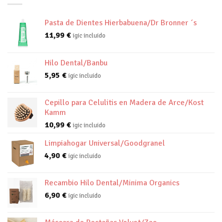
Pasta de Dientes Hierbabuena/Dr Bronner ´s
11,99
€
igic incluido
Hilo Dental/Banbu
5,95
€
igic incluido
Cepillo para Celulitis en Madera de Arce/Kost
Kamm
10,99
€
igic incluido
Limpiahogar Universal/Goodgranel
4,90
€
igic incluido
Recambio Hilo Dental/Minima Organics
6,90
€
igic incluido