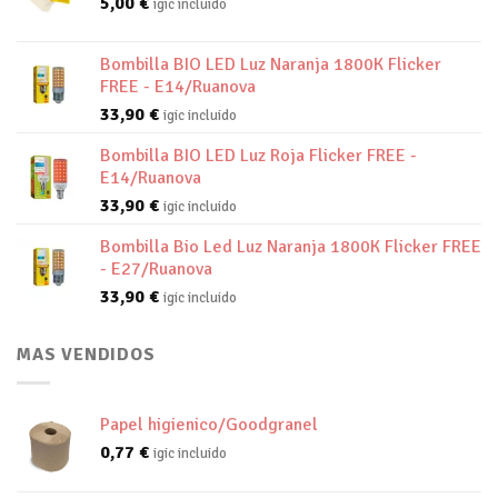
5,00
€
igic incluido
Bombilla BIO LED Luz Naranja 1800K Flicker
FREE - E14/Ruanova
33,90
€
igic incluido
Bombilla BIO LED Luz Roja Flicker FREE -
E14/Ruanova
33,90
€
igic incluido
Bombilla Bio Led Luz Naranja 1800K Flicker FREE
- E27/Ruanova
33,90
€
igic incluido
MAS VENDIDOS
Papel higienico/Goodgranel
0,77
€
igic incluido