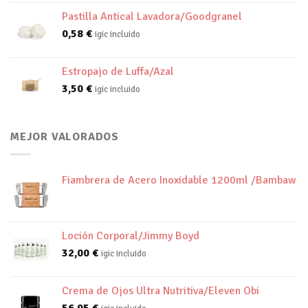
Pastilla Antical Lavadora/Goodgranel
0,58
€
igic incluido
Estropajo de Luffa/Azal
3,50
€
igic incluido
MEJOR VALORADOS
Fiambrera de Acero Inoxidable 1200ml /Bambaw
Loción Corporal/Jimmy Boyd
32,00
€
igic incluido
Crema de Ojos Ultra Nutritiva/Eleven Obi
56,95
€