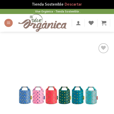
Tienda Sostenible
Descartar
Skip
. Vive Orgánica - Tienda Sostenible .
to
content
Añadir
a tu
lista
de
deseos