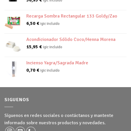
igic incluido
Recarga Sombra Rectangular 133 Goldy/Zao
6,50
€
igic incluido
Acondicionador Sólido Coco/Henna Morena
15,95
€
igic incluido
Incienso Yagra/Sagrada Madre
0,70
€
igic incluido
SIGUENOS
Síguenos en redes sociales o contáctanos y mantente
informado sobre nuestros productos y novedades.