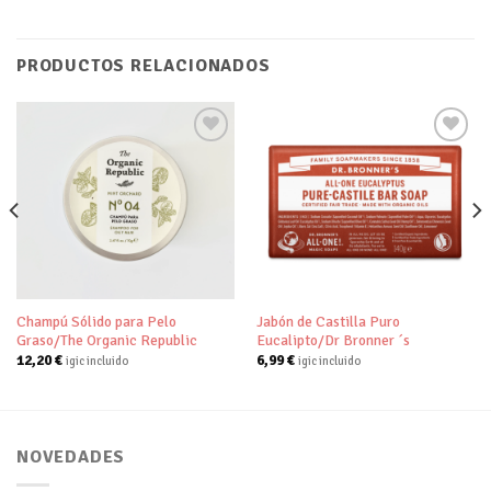
PRODUCTOS RELACIONADOS
Añadir
Añadir
a tu
a tu
lista de
lista de
deseos
deseos
Champú Sólido para Pelo
Jabón de Castilla Puro
Graso/The Organic Republic
Eucalipto/Dr Bronner ´s
12,20
€
6,99
€
igic incluido
igic incluido
NOVEDADES