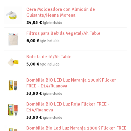
Cera Moldeadora con Almidón de
Guisante/Henna Morena
24,95
€
igic incluido
Filtros para Bebida Vegetal/Ah Table
6,00
€
igic incluido
Bolsita de té/Ah Table
5,00
€
igic incluido
Bombilla BIO LED Luz Naranja 1800K Flicker
FREE - E14/Ruanova
33,90
€
igic incluido
Bombilla BIO LED Luz Roja Flicker FREE -
E14/Ruanova
33,90
€
igic incluido
Bombilla Bio Led Luz Naranja 1800K Flicker FREE