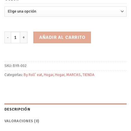
Grab'n'Go/by Roll´Eat cantidad
AÑADIR AL CARRITO
SKU:
BYR-002
Categorías:
By Roll' eat
,
Hogar
,
Hogar
,
MARCAS
,
TIENDA
DESCRIPCIÓN
VALORACIONES (0)