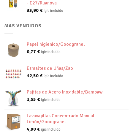
- E27/Ruanova
33,90
€
igic incluido
MAS VENDIDOS
Papel higienico/Goodgranel
0,77
€
igic incluido
Esmaltes de Uñas/Zao
12,50
€
igic incluido
Pajitas de Acero Inoxidable/Bambaw
1,55
€
igic incluido
Lavavajillas Concentrado Manual
Limón/Goodgranel
4,90
€
igic incluido