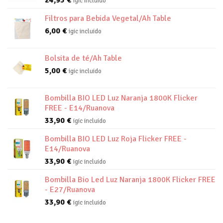
24,95
€
igic incluido
Filtros para Bebida Vegetal/Ah Table
6,00
€
igic incluido
Bolsita de té/Ah Table
5,00
€
igic incluido
Bombilla BIO LED Luz Naranja 1800K Flicker
FREE - E14/Ruanova
33,90
€
igic incluido
Bombilla BIO LED Luz Roja Flicker FREE -
E14/Ruanova
33,90
€
igic incluido
Bombilla Bio Led Luz Naranja 1800K Flicker FREE
- E27/Ruanova
33,90
€
igic incluido