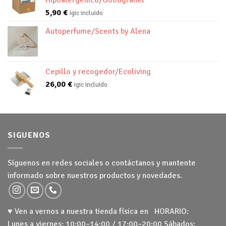
Hipoalergénico/Goodgranel
5,90
€
igic incluido
Autoperfume/Scents by Alena
Cepillo y recogedor/Ecoliving
26,00
€
igic incluido
SIGUENOS
Síguenos en redes sociales o contáctanos y mantente
informado sobre nuestros productos y novedades.
♥ Ven a vernos a nuestra tienda física en HORARIO:
Lunes a viernes: 10:00–14:00 / 17:00–20:00 Sábados: