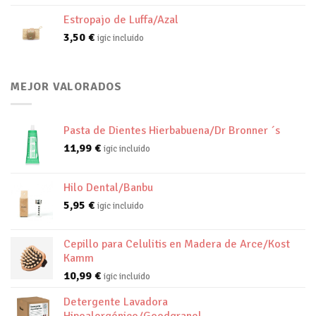
Estropajo de Luffa/Azal
3,50
€
igic incluido
MEJOR VALORADOS
Pasta de Dientes Hierbabuena/Dr Bronner ´s
11,99
€
igic incluido
Hilo Dental/Banbu
5,95
€
igic incluido
Cepillo para Celulitis en Madera de Arce/Kost
Kamm
10,99
€
igic incluido
Detergente Lavadora