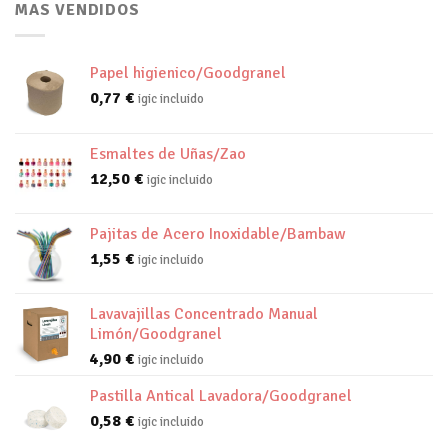
MAS VENDIDOS
Papel higienico/Goodgranel
0,77
€
igic incluido
Esmaltes de Uñas/Zao
12,50
€
igic incluido
Pajitas de Acero Inoxidable/Bambaw
1,55
€
igic incluido
Lavavajillas Concentrado Manual
Limón/Goodgranel
4,90
€
igic incluido
Pastilla Antical Lavadora/Goodgranel
0,58
€
igic incluido