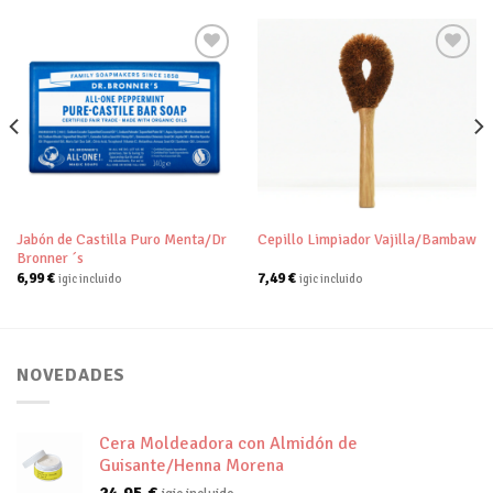
Añadir
Añadir
a tu
a tu
lista de
lista de
deseos
deseos
Jabón de Castilla Puro Menta/Dr
Cepillo Limpiador Vajilla/Bambaw
Bronner ´s
6,99
€
7,49
€
igic incluido
igic incluido
NOVEDADES
Cera Moldeadora con Almidón de
Guisante/Henna Morena