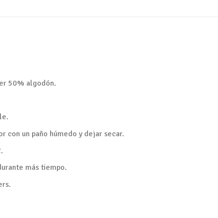
ter 50% algodón.
le.
ior con un paño húmedo y dejar secar.
.
durante más tiempo.
ers.