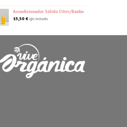
de
precios:
Acondicionador Sólido Citric/Banbu
desde
15,50
€
igic incluido
22,55 €
hasta
24,50 €