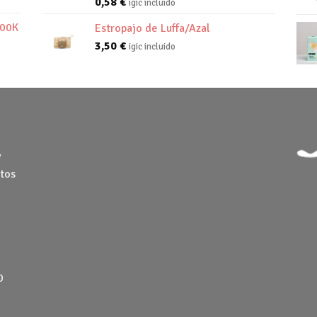
0,58
€
igic incluido
800K
Estropajo de Luffa/Azal
3,50
€
igic incluido
y
tos
0