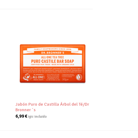
dir
Añadir
tu
a tu
a de
lista de
eos
deseos
+
Jabón Puro de Castilla Árbol del Té/Dr
Bronner ´s
6,99
€
igic incluido