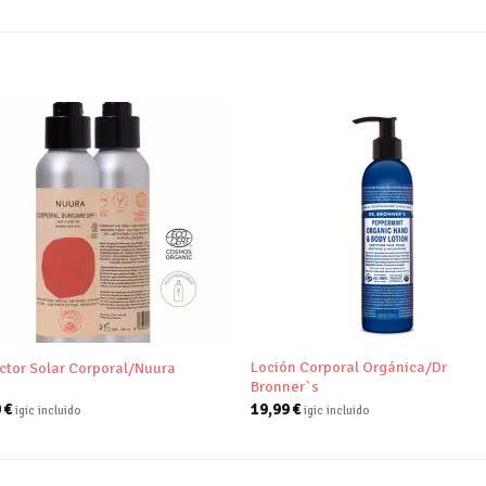
Añadir
Aña
a tu
a 
lista de
list
deseos
des
+
Loción Corporal Orgánica/Dr
ctor Solar Corporal/Nuura
Bronner`s
0
€
19,99
€
igic incluido
igic incluido