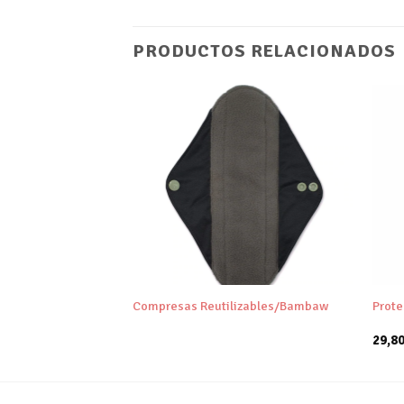
PRODUCTOS RELACIONADOS
Añadir
Añadir
a tu
a tu
lista de
lista de
deseos
deseos
+
+
 Pajitas/Bambaw
Compresas Reutilizables/Bambaw
Prote
29,8