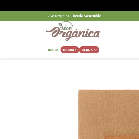
Skip
. Vive Orgánica - Tienda Sostenible .
to
content
INICIO
MARCAS
TIENDA