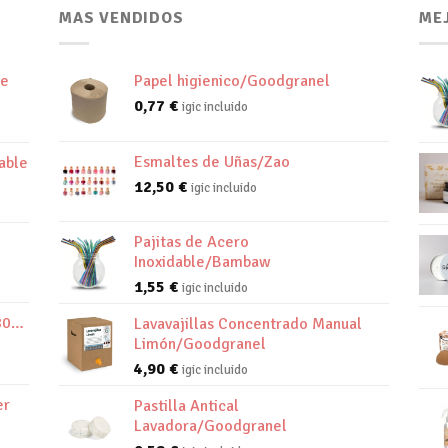
MAS VENDIDOS
ME
de
Papel higienico/Goodgranel
0,77
€
igic incluido
Esmaltes de Uñas/Zao
able
12,50
€
igic incluido
Pajitas de Acero
Inoxidable/Bambaw
1,55
€
igic incluido
800K
Lavavajillas Concentrado Manual
Limón/Goodgranel
4,90
€
igic incluido
er
Pastilla Antical
Lavadora/Goodgranel