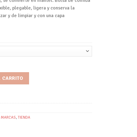
 se convierte en mantel. Bolsa de comida
xible, plegable, ligera y conserva la
izar y de limpiar y con una capa
idad
L CARRITO
,
MARCAS
,
TIENDA