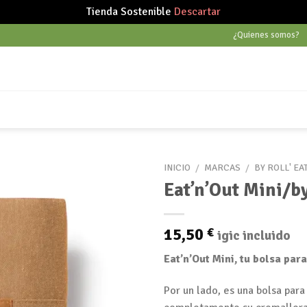
Tienda Sostenible
Descartar
¿Quienes somos?
INICIO
/
MARCAS
/
BY ROLL' EA
Eat’n’Out Mini/by
Añadir
15,50
€
igic incluido
a tu
lista
Eat’n’Out Mini, tu bolsa pa
de
deseos
Por un lado, es una bolsa para 