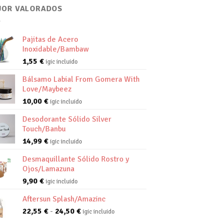
JOR VALORADOS
Pajitas de Acero
Inoxidable/Bambaw
1,55
€
igic incluido
Bálsamo Labial From Gomera With
Love/Maybeez
10,00
€
igic incluido
Desodorante Sólido Silver
Touch/Banbu
14,99
€
igic incluido
Desmaquillante Sólido Rostro y
Ojos/Lamazuna
9,90
€
igic incluido
Aftersun Splash/Amazinc
Rango
22,55
€
-
24,50
€
igic incluido