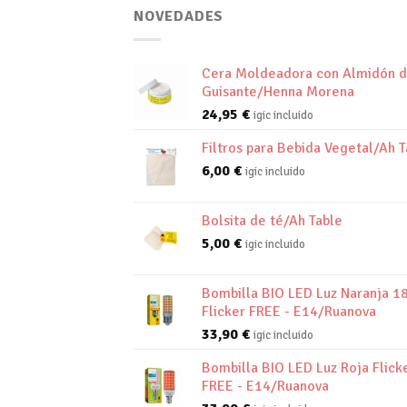
NOVEDADES
Cera Moldeadora con Almidón 
Guisante/Henna Morena
24,95
€
igic incluido
Filtros para Bebida Vegetal/Ah T
6,00
€
igic incluido
Bolsita de té/Ah Table
5,00
€
igic incluido
Bombilla BIO LED Luz Naranja 1
Flicker FREE - E14/Ruanova
33,90
€
igic incluido
Bombilla BIO LED Luz Roja Flick
FREE - E14/Ruanova