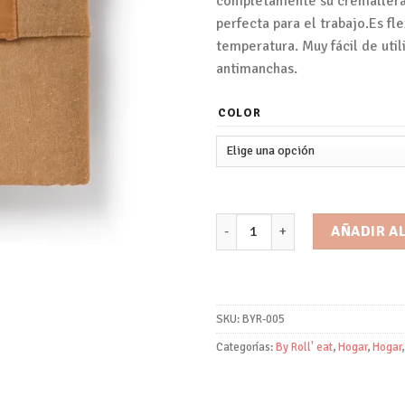
completamente su cremallera,
perfecta para el trabajo.Es fle
temperatura. Muy fácil de util
antimanchas.
COLOR
Eat'n'Out Mini/by Roll´Eat cant
AÑADIR A
SKU:
BYR-005
Categorías:
By Roll' eat
,
Hogar
,
Hogar