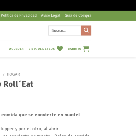
Politica de Privacidad
Aviso Legal
Guia de Compra
Buscar
por:
LISTA DE DESEOS
CARRITO
ACCEDER
T
/
HOGAR
 Roll´Eat
ra comida que se convierte en mantel
tupper y por el otro, al abrir