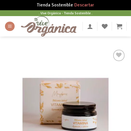
Tienda Sostenible
Descartar
Skip
. Vive Orgánica - Tienda Sostenible .
to
content
Añadir
a tu
lista
de
deseos