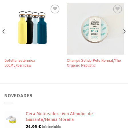
Añadir
Añadir
a tu
a tu
lista de
lista de
deseos
deseos
Botella Isotérmica
Champú Solido Pelo Normal/The
500ML/Bambaw
Organic Republic
NOVEDADES
Cera Moldeadora con Almidón de
Guisante/Henna Morena
24,95
€
igic incluido