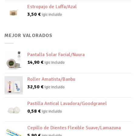
Estropajo de Luffa/Azal
3,50
€
igic incluido
MEJOR VALORADOS
Pantalla Solar Facial/Nuura
14,90
€
igic incluido
Roller Amatista/Banbu
32,50
€
igic incluido
Pastilla Antical Lavadora/Goodgranel
0,58
€
igic incluido
Cepillo de Dientes Flexible Suave/Lamazuna
5,90
€
igic incluido