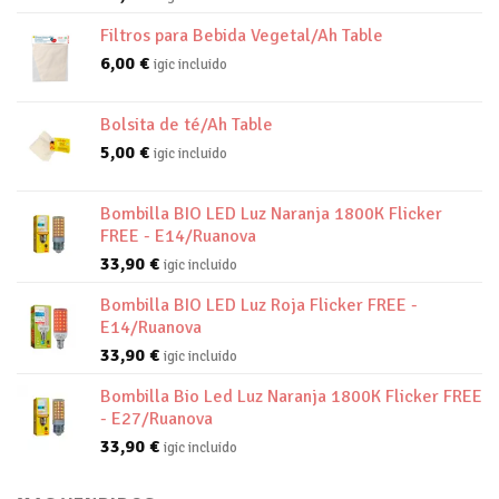
Filtros para Bebida Vegetal/Ah Table
6,00
€
igic incluido
Bolsita de té/Ah Table
5,00
€
igic incluido
Bombilla BIO LED Luz Naranja 1800K Flicker
FREE - E14/Ruanova
33,90
€
igic incluido
Bombilla BIO LED Luz Roja Flicker FREE -
E14/Ruanova
33,90
€
igic incluido
Bombilla Bio Led Luz Naranja 1800K Flicker FREE
- E27/Ruanova
33,90
€
igic incluido