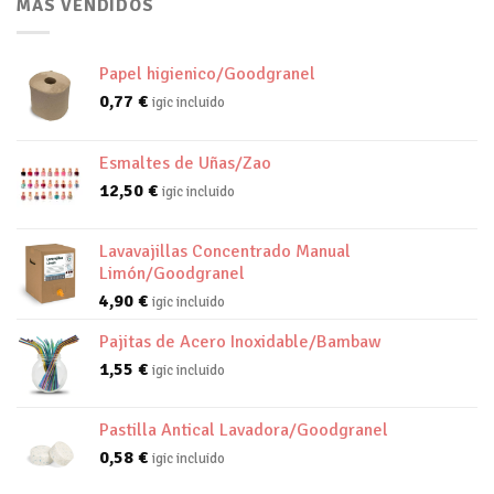
MAS VENDIDOS
Papel higienico/Goodgranel
0,77
€
igic incluido
Esmaltes de Uñas/Zao
12,50
€
igic incluido
Lavavajillas Concentrado Manual
Limón/Goodgranel
4,90
€
igic incluido
Pajitas de Acero Inoxidable/Bambaw
1,55
€
igic incluido
Pastilla Antical Lavadora/Goodgranel
0,58
€
igic incluido