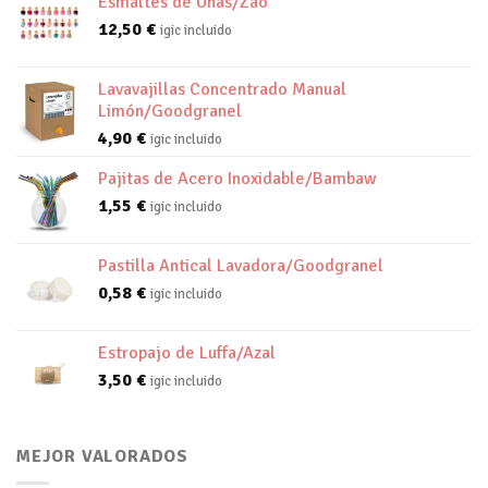
Esmaltes de Uñas/Zao
12,50
€
igic incluido
Lavavajillas Concentrado Manual
Limón/Goodgranel
4,90
€
igic incluido
Pajitas de Acero Inoxidable/Bambaw
1,55
€
igic incluido
Pastilla Antical Lavadora/Goodgranel
0,58
€
igic incluido
Estropajo de Luffa/Azal
3,50
€
igic incluido
MEJOR VALORADOS