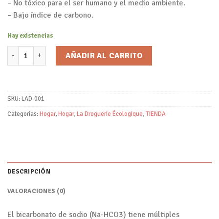
– No tóxico para el ser humano y el medio ambiente.
– Bajo índice de carbono.
Hay existencias
Bicarbonato de Sódio/La Droguerie Écologique cantidad
AÑADIR AL CARRITO
SKU:
LAD-001
Categorías:
Hogar
,
Hogar
,
La Droguerie Écologique
,
TIENDA
DESCRIPCIÓN
VALORACIONES (0)
El bicarbonato de sodio (Na-HCO3) tiene múltiples