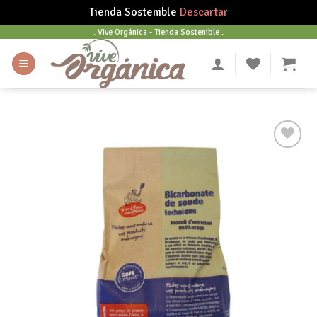
Tienda Sostenible
Descartar
Skip
. Vive Orgánica - Tienda Sostenible .
to
content
Añadir
a tu
lista
de
deseos