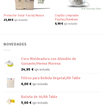
Cepillo Limpiador
Protector Solar Facial/Nuura
Pajitas/Bambaw
23,80
€
igic incluido
0,90
€
igic incluido
NOVEDADES
Cera Moldeadora con Almidón de
Guisante/Henna Morena
24,95
€
igic incluido
Filtros para Bebida Vegetal/Ah Table
6,00
€
igic incluido
Bolsita de té/Ah Table
5,00
€
igic incluido