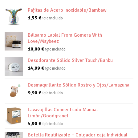
Pajitas de Acero Inoxidable/Bambaw
1,55
€
igic incluido
Bálsamo Labial From Gomera With
Love/Maybeez
10,00
€
igic incluido
Desodorante Sólido Silver Touch/Banbu
14,99
€
igic incluido
Desmaquillante Sólido Rostro y Ojos/Lamazuna
9,90
€
igic incluido
Lavavajillas Concentrado Manual
Limón/Goodgranel
4,90
€
igic incluido
Botella Reutilizable + Colgador caja Individual