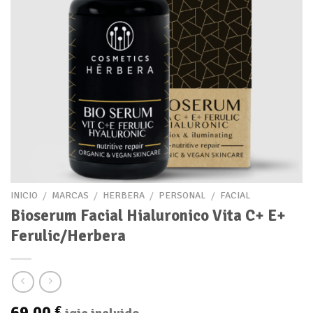
INICIO
/
MARCAS
/
HERBERA
/
PERSONAL
/
FACIAL
Bioserum Facial Hialuronico Vita C+ E+
Ferulic/Herbera
69,00
€