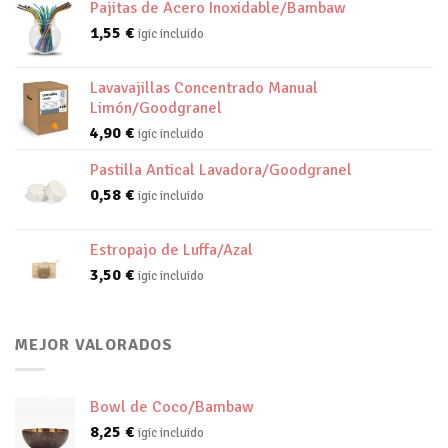
Pajitas de Acero Inoxidable/Bambaw
1,55
€
igic incluido
Lavavajillas Concentrado Manual
Limón/Goodgranel
4,90
€
igic incluido
Pastilla Antical Lavadora/Goodgranel
0,58
€
igic incluido
Estropajo de Luffa/Azal
3,50
€
igic incluido
MEJOR VALORADOS
Bowl de Coco/Bambaw
8,25
€
igic incluido