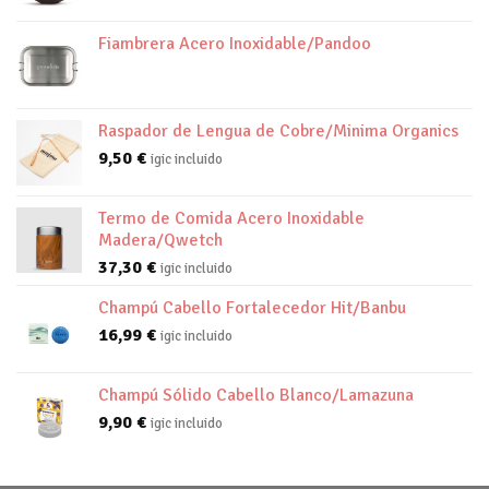
Fiambrera Acero Inoxidable/Pandoo
Raspador de Lengua de Cobre/Minima Organics
9,50
€
igic incluido
Termo de Comida Acero Inoxidable
Madera/Qwetch
37,30
€
igic incluido
Champú Cabello Fortalecedor Hit/Banbu
16,99
€
igic incluido
Champú Sólido Cabello Blanco/Lamazuna
9,90
€
igic incluido