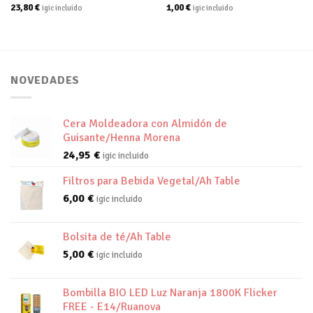
23,80
€
1,00
€
igic incluido
igic incluido
NOVEDADES
Cera Moldeadora con Almidón de
Guisante/Henna Morena
24,95
€
igic incluido
Filtros para Bebida Vegetal/Ah Table
6,00
€
igic incluido
Bolsita de té/Ah Table
5,00
€
igic incluido
Bombilla BIO LED Luz Naranja 1800K Flicker
FREE - E14/Ruanova