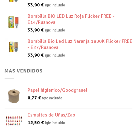
33,90
€
igic incluido
Bombilla BIO LED Luz Roja Flicker FREE -
E14/Ruanova
33,90
€
igic incluido
Bombilla Bio Led Luz Naranja 1800K Flicker FREE
- E27/Ruanova
33,90
€
igic incluido
MAS VENDIDOS
Papel higienico/Goodgranel
0,77
€
igic incluido
Esmaltes de Uñas/Zao
12,50
€
igic incluido