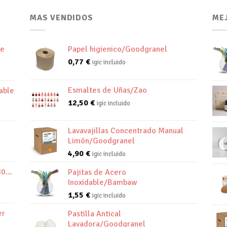
MAS VENDIDOS
ME
de
Papel higienico/Goodgranel
0,77
€
igic incluido
Esmaltes de Uñas/Zao
able
12,50
€
igic incluido
Lavavajillas Concentrado Manual
Limón/Goodgranel
4,90
€
igic incluido
800K
Pajitas de Acero
Inoxidable/Bambaw
1,55
€
igic incluido
er
Pastilla Antical
Lavadora/Goodgranel