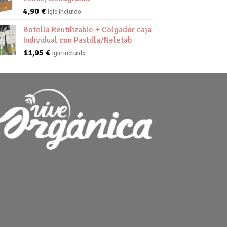
4,90
€
igic incluido
Botella Reutilizable + Colgador caja
Individual con Pastilla/Neletab
11,95
€
igic incluido