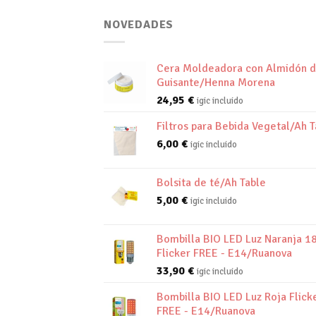
NOVEDADES
Cera Moldeadora con Almidón 
Guisante/Henna Morena
24,95
€
igic incluido
Filtros para Bebida Vegetal/Ah T
6,00
€
igic incluido
Bolsita de té/Ah Table
5,00
€
igic incluido
Bombilla BIO LED Luz Naranja 1
Flicker FREE - E14/Ruanova
33,90
€
igic incluido
Bombilla BIO LED Luz Roja Flick
FREE - E14/Ruanova