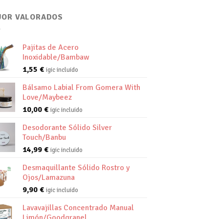
JOR VALORADOS
Pajitas de Acero
Inoxidable/Bambaw
1,55
€
igic incluido
Bálsamo Labial From Gomera With
Love/Maybeez
10,00
€
igic incluido
Desodorante Sólido Silver
Touch/Banbu
14,99
€
igic incluido
Desmaquillante Sólido Rostro y
Ojos/Lamazuna
9,90
€
igic incluido
Lavavajillas Concentrado Manual
Limón/Goodgranel