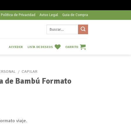
Politica de Privacidad
Aviso Legal
Guia de Compra
Buscar
por:
LISTA DE DESEOS
CARRITO
ACCEDER
ERSONAL
/
CAPILAR
ra de Bambú Formato
ormato viaje.