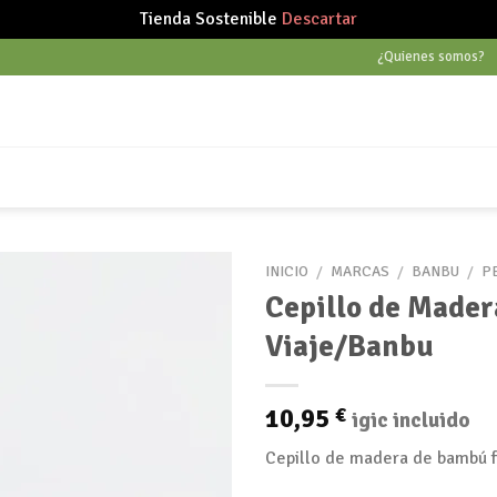
Tienda Sostenible
Descartar
¿Quienes somos?
INICIO
/
MARCAS
/
BANBU
/
P
Cepillo de Made
Viaje/Banbu
Añadir
a tu
lista
10,95
€
igic incluido
de
deseos
Cepillo de madera de bambú f