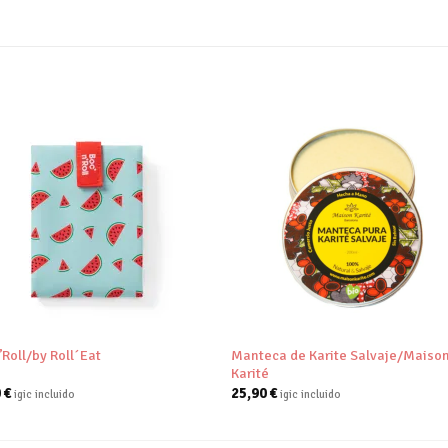
Añadir
Aña
a tu
a 
lista de
list
deseos
des
+
Manteca de Karite Salvaje/Maiso
’Roll/by Roll´Eat
Karité
0
€
25,90
€
igic incluido
igic incluido