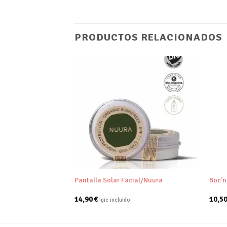
PRODUCTOS RELACIONADOS
Añadir
Añadir
a tu
a tu
lista de
lista de
deseos
deseos
+
+
itar/Bambaw
Pantalla Solar Facial/Nuura
Boc’n
14,90
€
10,5
igic incluido