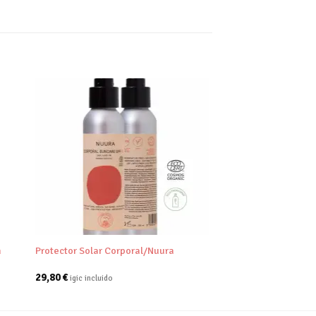
dir
Añadir
tu
a tu
a de
lista de
eos
deseos
+
n
Protector Solar Corporal/Nuura
29,80
€
igic incluido