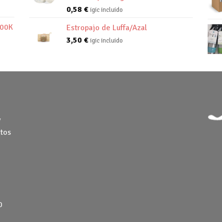
0,58
€
igic incluido
800K
Estropajo de Luffa/Azal
3,50
€
igic incluido
y
tos
0