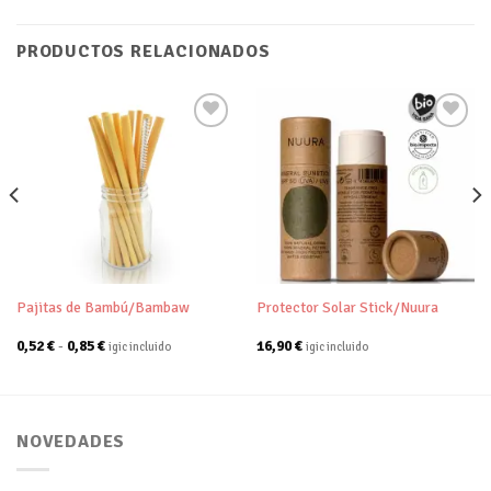
PRODUCTOS RELACIONADOS
Añadir
Añadir
a tu
a tu
lista de
lista de
deseos
deseos
Pajitas de Bambú/Bambaw
Protector Solar Stick/Nuura
Rango
0,52
€
-
0,85
€
16,90
€
igic incluido
igic incluido
de
precios:
desde
0,52 €
hasta
0,85 €
NOVEDADES