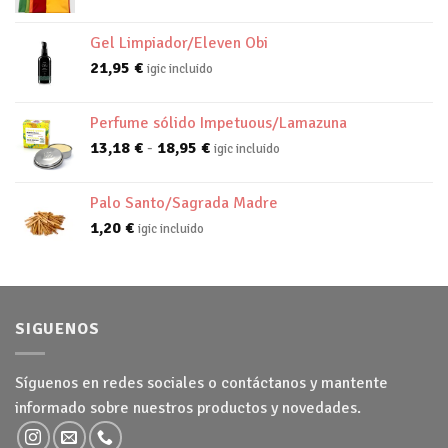
Gel Limpiador/Eleven Obi
21,95
€
igic incluido
Perfume sólido Impetuous/Lamazuna
Rango
13,18
€
-
18,95
€
igic incluido
de
precios:
Palo Santo/Sagrada Madre
desde
1,20
€
igic incluido
13,18 €
hasta
18,95 €
SIGUENOS
Síguenos en redes sociales o contáctanos y mantente
informado sobre nuestros productos y novedades.