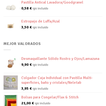
Pastilla Antical Lavadora/Goodgranel
0,58
€
igic incluido
Estropajo de Luffa/Azal
3,50
€
igic incluido
MEJOR VALORADOS
Desmaquillante Sólido Rostro y Ojos/Lamazuna
9,90
€
igic incluido
Colgador Caja Individual con Pastilla Multi-
superficies, baño y cristales/Neletab
3,95
€
igic incluido
Bolsas para Congelar/Flax & Stitch
21,00
€
igic incluido