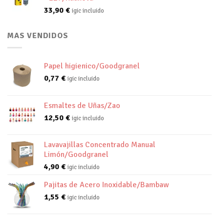
33,90
€
igic incluido
MAS VENDIDOS
Papel higienico/Goodgranel
0,77
€
igic incluido
Esmaltes de Uñas/Zao
12,50
€
igic incluido
Lavavajillas Concentrado Manual
Limón/Goodgranel
4,90
€
igic incluido
Pajitas de Acero Inoxidable/Bambaw
1,55
€
igic incluido