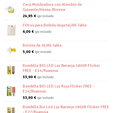
Cera Moldeadora con Almidón de
Guisante/Henna Morena
24,95
€
igic incluido
Filtros para Bebida Vegetal/Ah Table
6,00
€
igic incluido
Bolsita de té/Ah Table
5,00
€
igic incluido
Bombilla BIO LED Luz Naranja 1800K Flicker
FREE - E14/Ruanova
33,90
€
igic incluido
Bombilla BIO LED Luz Roja Flicker FREE -
E14/Ruanova
33,90
€
igic incluido
Bombilla Bio Led Luz Naranja 1800K Flicker FREE
- E27/Ruanova