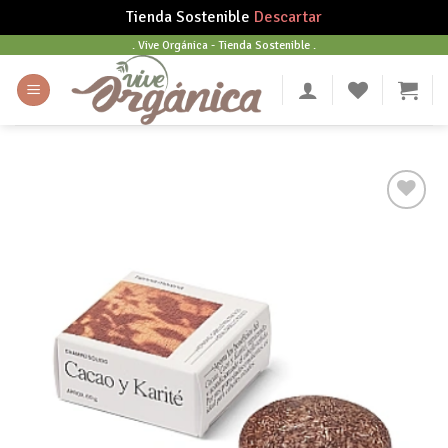
Tienda Sostenible
Descartar
Skip
. Vive Orgánica - Tienda Sostenible .
to
content
Añadir
a tu
lista
de
deseos