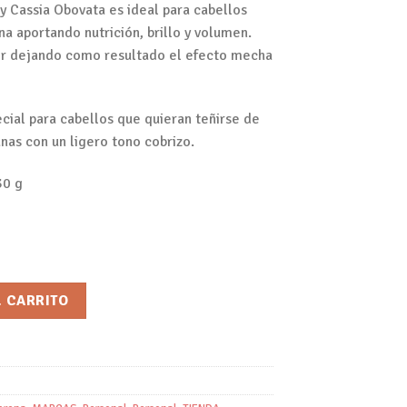
y Cassia Obovata es ideal para cabellos
na aportando nutrición, brillo y volumen.
ior dejando como resultado el efecto mecha
ecial para cabellos que quieran teñirse de
anas con un ligero tono cobrizo.
30 g
Cassia/Henna Morena cantidad
L CARRITO