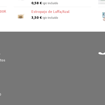
0,58
€
igic incluido
800K
Estropajo de Luffa/Azal
3,50
€
igic incluido
y
tos
0