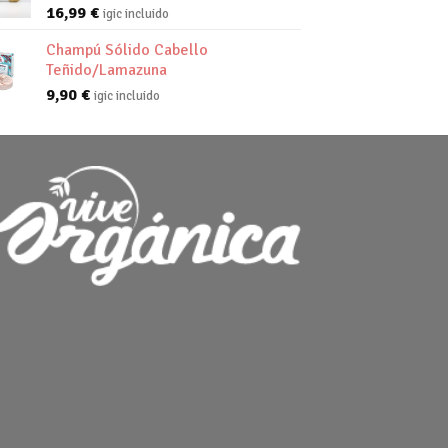
16,99
€
igic incluido
Champú Sólido Cabello
Teñido/Lamazuna
9,90
€
igic incluido