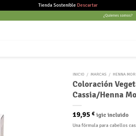
Tienda Sostenible
Descartar
¿Quienes somos?
INICIO
/
MARCAS
/
HENNA MOR
Coloración Veget
Cassia/Henna M
Añadir
a tu
lista
19,95
€
igic incluido
de
deseos
Una fórmula para cabellos cas