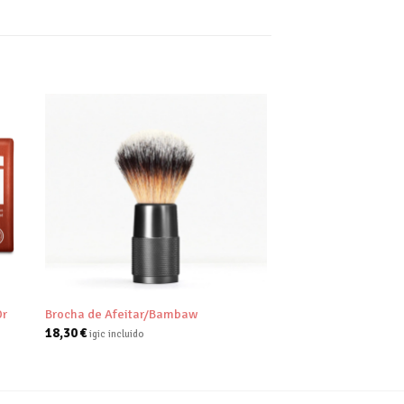
dir
Añadir
tu
a tu
a de
lista de
eos
deseos
+
Dr
Brocha de Afeitar/Bambaw
18,30
€
igic incluido