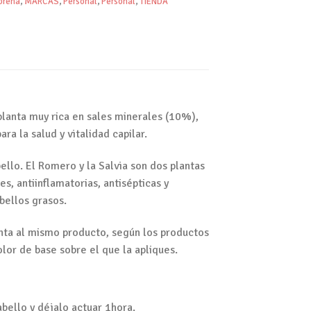
orena
,
MARCAS
,
Personal
,
Personal
,
TIENDA
lanta muy rica en sales minerales (10%),
ra la salud y vitalidad capilar.
bello. El Romero y la Salvia son dos plantas
, antiinflamatorias, antisépticas y
bellos grasos.
inta al mismo producto, según los productos
lor de base sobre el que la apliques.
abello y déjalo actuar 1hora.