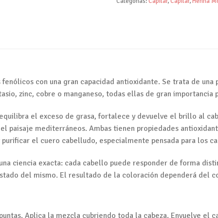
Categorías:
Capilar
,
Capilar
,
Henna M
enólicos con una gran capacidad antioxidante. Se trata de una p
tasio, zinc, cobre o manganeso, todas ellas de gran importancia pa
equilibra el exceso de grasa, fortalece y devuelve el brillo al ca
el paisaje mediterráneos. Ambas tienen propiedades antioxidantes
 purificar el cuero cabelludo, especialmente pensada para los ca
 una ciencia exacta: cada cabello puede responder de forma dist
 estado del mismo. El resultado de la coloración dependerá del co
 puntas. Aplica la mezcla cubriendo toda la cabeza. Envuelve el c