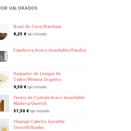
JOR VALORADOS
Bowl de Coco/Bambaw
8,25
€
igic incluido
Fiambrera Acero Inoxidable/Pandoo
Raspador de Lengua de
Cobre/Minima Organics
9,50
€
igic incluido
Termo de Comida Acero Inoxidable
Madera/Qwetch
37,30
€
igic incluido
Champú Cabello Sensible
Smooth/Banbu