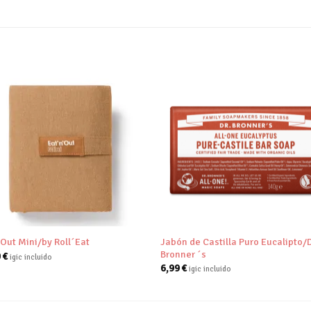
Añadir
Aña
a tu
a 
lista de
list
deseos
des
+
Jabón de Castilla Puro Eucalipto/
’Out Mini/by Roll´Eat
Bronner ´s
0
€
igic incluido
6,99
€
igic incluido