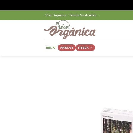
Skip
. Vive Orgánica - Tienda Sostenible .
to
content
INICIO
MARCAS
TIENDA