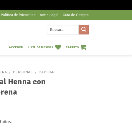
Politica de Privacidad
Aviso Legal
Guia de Compra
Buscar
por:
LISTA DE DESEOS
CARRITO
ACCEDER
ENA
/
PERSONAL
/
CAPILAR
al Henna con
orena
taños.