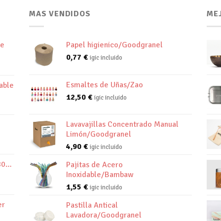
MAS VENDIDOS
ME
de
Papel higienico/Goodgranel
0,77
€
igic incluido
Esmaltes de Uñas/Zao
able
12,50
€
igic incluido
Lavavajillas Concentrado Manual
Limón/Goodgranel
4,90
€
igic incluido
800K
Pajitas de Acero
Inoxidable/Bambaw
1,55
€
igic incluido
er
Pastilla Antical
Lavadora/Goodgranel