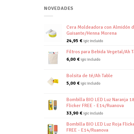
NOVEDADES
Cera Moldeadora con Almidón 
Guisante/Henna Morena
24,95
€
igic incluido
Filtros para Bebida Vegetal/Ah T
6,00
€
igic incluido
Bolsita de té/Ah Table
5,00
€
igic incluido
Bombilla BIO LED Luz Naranja 1
Flicker FREE - E14/Ruanova
33,90
€
igic incluido
Bombilla BIO LED Luz Roja Flick
FREE - E14/Ruanova