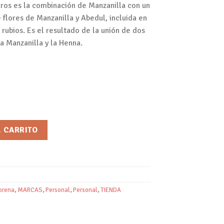
aros es la combinación de Manzanilla con un
 flores de Manzanilla y Abedul, incluida en
s rubios. Es el resultado de la unión de dos
a Manzanilla y la Henna.
/Henna Morena cantidad
L CARRITO
orena
,
MARCAS
,
Personal
,
Personal
,
TIENDA