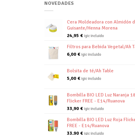
NOVEDADES
Cera Moldeadora con Almidón 
Guisante/Henna Morena
24,95
€
igic incluido
Filtros para Bebida Vegetal/Ah T
6,00
€
igic incluido
Bolsita de té/Ah Table
5,00
€
igic incluido
Bombilla BIO LED Luz Naranja 1
Flicker FREE - E14/Ruanova
33,90
€
igic incluido
Bombilla BIO LED Luz Roja Flick
FREE - E14/Ruanova
33,90
€
igic incluido