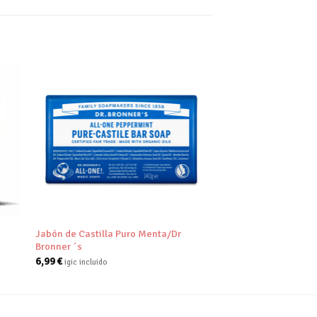
dir
Añadir
tu
a tu
a de
lista de
eos
deseos
+
Jabón de Castilla Puro Menta/Dr
Bronner ´s
6,99
€
igic incluido