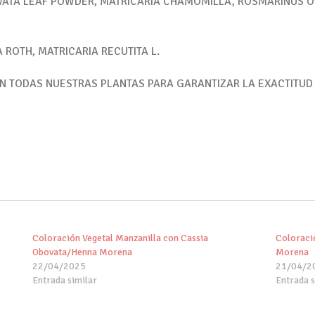
ATA LEAF POWDER, MATRICARIA CHAMOMILLA, ROSMARINUS OFF
 ROTH, MATRICARIA RECUTITA L.
EN TODAS NUESTRAS PLANTAS PARA GARANTIZAR LA EXACTITUD
Coloración Vegetal Manzanilla con Cassia
Coloraci
Obovata/Henna Morena
Morena
22/04/2025
21/04/2
Entrada similar
Entrada s