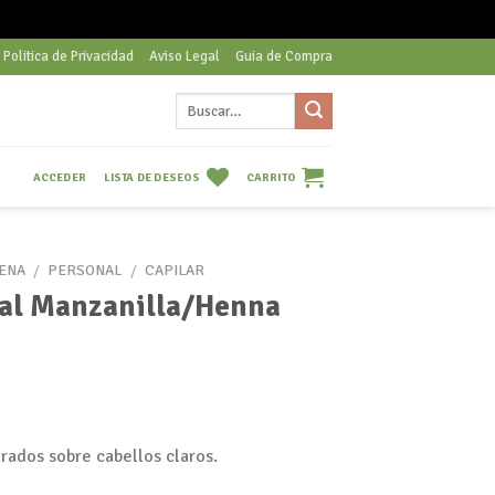
Politica de Privacidad
Aviso Legal
Guia de Compra
Buscar
por:
LISTA DE DESEOS
CARRITO
ACCEDER
ENA
/
PERSONAL
/
CAPILAR
tal Manzanilla/Henna
orados sobre cabellos claros.