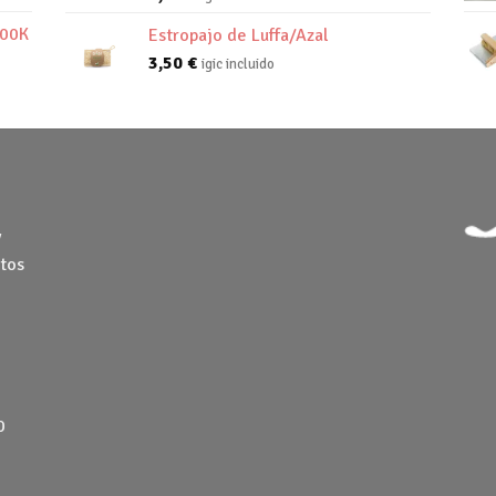
800K
Estropajo de Luffa/Azal
3,50
€
igic incluido
y
tos
0