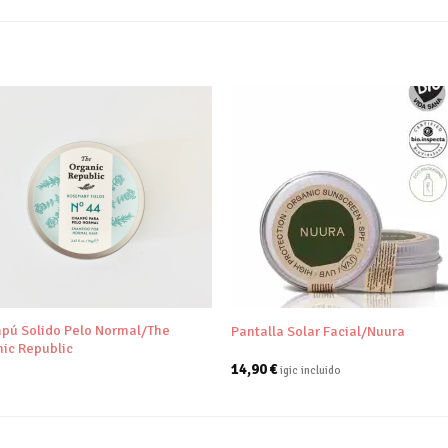
Añadir
Aña
a tu
a 
lista de
list
deseos
des
+
pú Solido Pelo Normal/The
Pantalla Solar Facial/Nuura
ic Republic
14,90
€
igic incluido