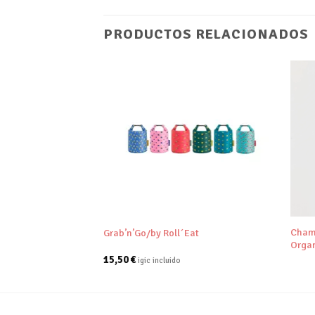
PRODUCTOS RELACIONADOS
Añadir
Añadir
a tu
a tu
lista de
lista de
deseos
deseos
+
+
Cham
 Vajilla/Bambaw
Grab’n’Go/by Roll´Eat
Organ
15,50
€
igic incluido