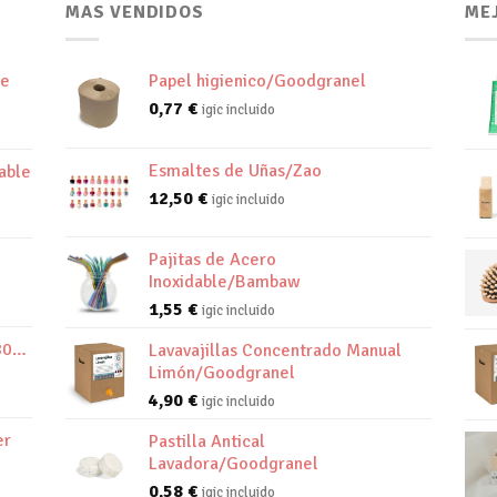
MAS VENDIDOS
ME
de
Papel higienico/Goodgranel
0,77
€
igic incluido
Esmaltes de Uñas/Zao
able
12,50
€
igic incluido
Pajitas de Acero
Inoxidable/Bambaw
1,55
€
igic incluido
800K
Lavavajillas Concentrado Manual
Limón/Goodgranel
4,90
€
igic incluido
er
Pastilla Antical
Lavadora/Goodgranel
0,58
€
igic incluido