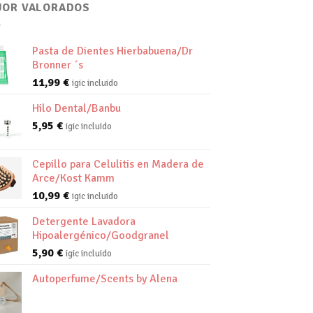
JOR VALORADOS
Pasta de Dientes Hierbabuena/Dr
Bronner ´s
11,99
€
igic incluido
Hilo Dental/Banbu
5,95
€
igic incluido
Cepillo para Celulitis en Madera de
Arce/Kost Kamm
10,99
€
igic incluido
Detergente Lavadora
Hipoalergénico/Goodgranel
5,90
€
igic incluido
Autoperfume/Scents by Alena