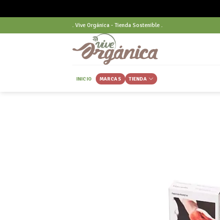
Skip
. Vive Orgánica - Tienda Sostenible .
to
content
INICIO
MARCAS
TIENDA