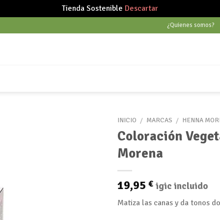
Tienda Sostenible
Descartar
¿Quienes somos?
INICIO
/
MARCAS
/
HENNA MOR
Coloración Vege
Morena
Añadir
a tu
lista
19,95
€
igic incluido
de
deseos
Matiza las canas y da tonos d