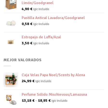
Limón/Goodgranel
4,90
€
igic incluido
Pastilla Antical Lavadora/Goodgranel
0,58
€
igic incluido
Estropajo de Luffa/Azal
3,50
€
igic incluido
MEJOR VALORADOS
Caja Velas Papa Noel/Scents by Alena
24,99
€
igic incluido
Perfume Sólido Mischievous/Lamazuna
Rango
13,18
€
-
18,95
€
igic incluido
de