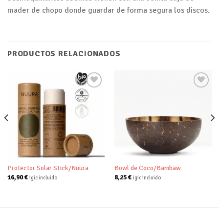
mader de chopo donde guardar de forma segura los discos.
PRODUCTOS RELACIONADOS
Añadir
Añadir
a tu
a tu
lista de
lista de
deseos
deseos
Protector Solar Stick/Nuura
Bowl de Coco/Bambaw
16,90
€
8,25
€
igic incluido
igic incluido