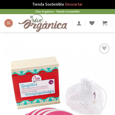
Tienda Sostenible
Descartar
Skip
. Vive Orgánica - Tienda Sostenible .
to
content
Añadir
a tu
lista
de
deseos