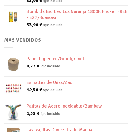
33,90
€
igic incluido
Bombilla Bio Led Luz Naranja 1800K Flicker FREE
- E27/Ruanova
33,90
€
igic incluido
MAS VENDIDOS
Papel higienico/Goodgranel
0,77
€
igic incluido
Esmaltes de Uñas/Zao
12,50
€
igic incluido
Pajitas de Acero Inoxidable/Bambaw
1,55
€
igic incluido
Lavavajillas Concentrado Manual