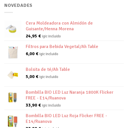
NOVEDADES
Cera Moldeadora con Almidón de
Guisante/Henna Morena
24,95
€
igic incluido
Filtros para Bebida Vegetal/Ah Table
6,00
€
igic incluido
Bolsita de té/Ah Table
5,00
€
igic incluido
Bombilla BIO LED Luz Naranja 1800K Flicker
FREE - E14/Ruanova
33,90
€
igic incluido
Bombilla BIO LED Luz Roja Flicker FREE -
E14/Ruanova