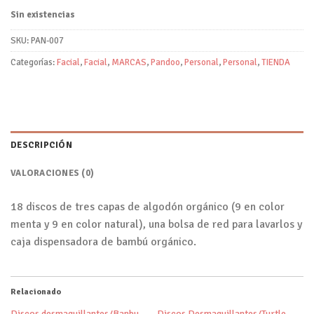
Sin existencias
SKU:
PAN-007
Categorías:
Facial
,
Facial
,
MARCAS
,
Pandoo
,
Personal
,
Personal
,
TIENDA
DESCRIPCIÓN
VALORACIONES (0)
18 discos de tres capas de algodón orgánico (9 en color
menta y 9 en color natural), una bolsa de red para lavarlos y
caja dispensadora de bambú orgánico.
Relacionado
Discos desmaquillantes/Banbu
Discos Desmaquillantes/Turtle