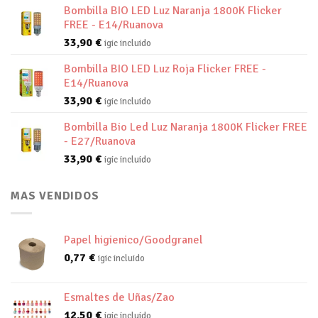
Bombilla BIO LED Luz Naranja 1800K Flicker
FREE - E14/Ruanova
33,90
€
igic incluido
Bombilla BIO LED Luz Roja Flicker FREE -
E14/Ruanova
33,90
€
igic incluido
Bombilla Bio Led Luz Naranja 1800K Flicker FREE
- E27/Ruanova
33,90
€
igic incluido
MAS VENDIDOS
Papel higienico/Goodgranel
0,77
€
igic incluido
Esmaltes de Uñas/Zao
12,50
€
igic incluido