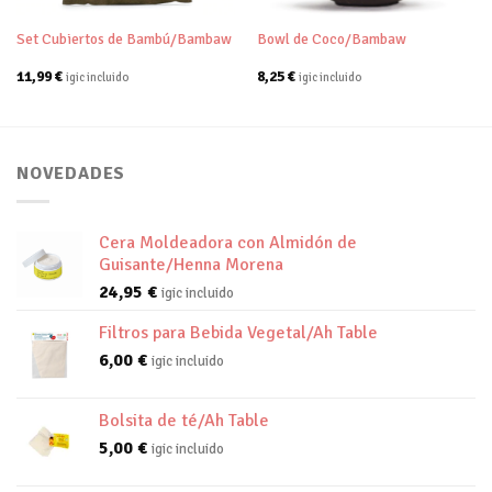
Set Cubiertos de Bambú/Bambaw
Bowl de Coco/Bambaw
11,99
€
8,25
€
igic incluido
igic incluido
NOVEDADES
Cera Moldeadora con Almidón de
Guisante/Henna Morena
24,95
€
igic incluido
Filtros para Bebida Vegetal/Ah Table
6,00
€
igic incluido
Bolsita de té/Ah Table
5,00
€
igic incluido