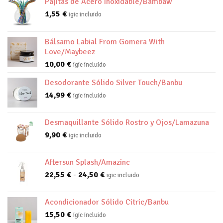
Pajitas de Acero Inoxidable/Bambaw
1,55
€
igic incluido
Bálsamo Labial From Gomera With
Love/Maybeez
10,00
€
igic incluido
Desodorante Sólido Silver Touch/Banbu
14,99
€
igic incluido
Desmaquillante Sólido Rostro y Ojos/Lamazuna
9,90
€
igic incluido
Aftersun Splash/Amazinc
Rango
22,55
€
-
24,50
€
igic incluido
de
precios:
Acondicionador Sólido Citric/Banbu
desde
15,50
€
igic incluido
22,55 €