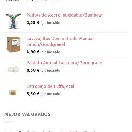
Pajitas de Acero Inoxidable/Bambaw
1,55
€
igic incluido
Lavavajillas Concentrado Manual
Limón/Goodgranel
4,90
€
igic incluido
Pastilla Antical Lavadora/Goodgranel
0,58
€
igic incluido
Estropajo de Luffa/Azal
3,50
€
igic incluido
MEJOR VALORADOS