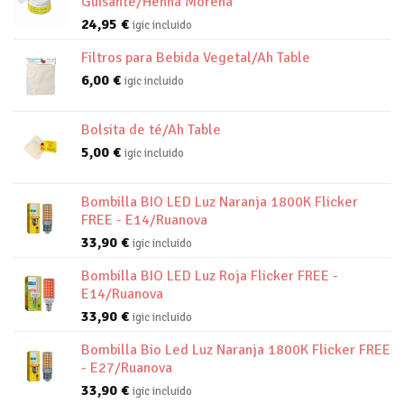
Guisante/Henna Morena
24,95
€
igic incluido
Filtros para Bebida Vegetal/Ah Table
6,00
€
igic incluido
Bolsita de té/Ah Table
5,00
€
igic incluido
Bombilla BIO LED Luz Naranja 1800K Flicker
FREE - E14/Ruanova
33,90
€
igic incluido
Bombilla BIO LED Luz Roja Flicker FREE -
E14/Ruanova
33,90
€
igic incluido
Bombilla Bio Led Luz Naranja 1800K Flicker FREE
- E27/Ruanova
33,90
€
igic incluido