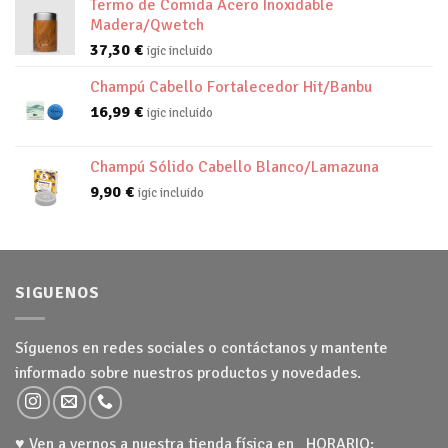
Termo de Comida Acero Inoxidable
Madera/Qwetch
37,30
€
igic incluido
Champú Cabello Fortalecedor Hit/Banbu
16,99
€
igic incluido
Champú Sólido Cabello Blanco/Lamazuna
9,90
€
igic incluido
SIGUENOS
Síguenos en redes sociales o contáctanos y mantente
informado sobre nuestros productos y novedades.
♥ Ven a vernos a nuestra tienda física en HORARIO: