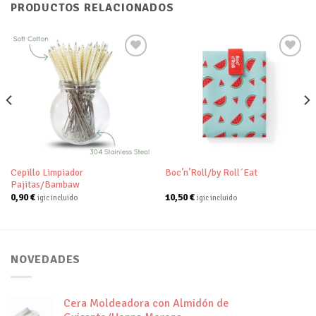
PRODUCTOS RELACIONADOS
Añadir
Añadir
a tu
a tu
lista de
lista de
deseos
deseos
Cepillo Limpiador
Boc’n’Roll/by Roll´Eat
Pajitas/Bambaw
0,90
€
10,50
€
igic incluido
igic incluido
NOVEDADES
Cera Moldeadora con Almidón de