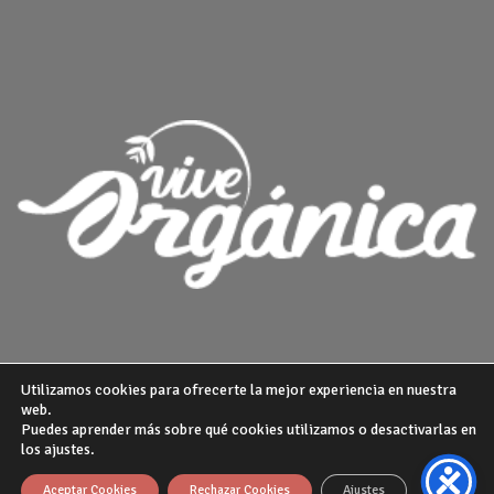
Utilizamos cookies para ofrecerte la mejor experiencia en nuestra
web.
Puedes aprender más sobre qué cookies utilizamos o desactivarlas en
¿QUIENES SOMOS?
POLITICA DE PRIVACIDAD
AVISO LEGAL
los ajustes.
GUIA DE COMPRA
Theme from
WP Zipped
Aceptar Cookies
Rechazar Cookies
Ajustes