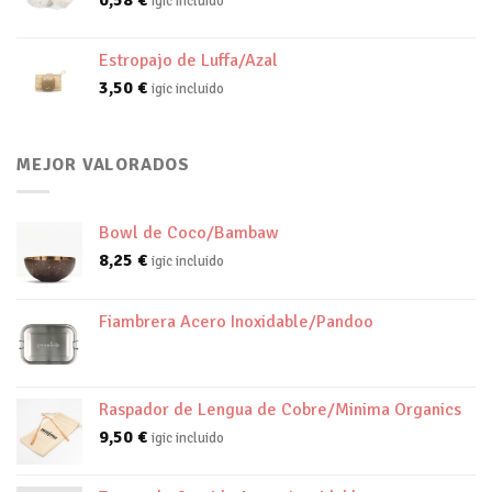
igic incluido
Estropajo de Luffa/Azal
3,50
€
igic incluido
MEJOR VALORADOS
Bowl de Coco/Bambaw
8,25
€
igic incluido
Fiambrera Acero Inoxidable/Pandoo
Raspador de Lengua de Cobre/Minima Organics
9,50
€
igic incluido