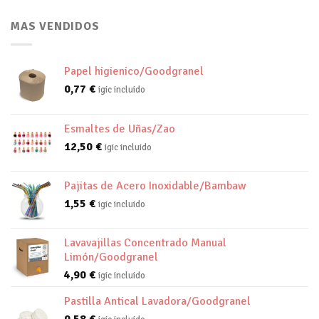
MAS VENDIDOS
Papel higienico/Goodgranel
0,77
€
igic incluido
Esmaltes de Uñas/Zao
12,50
€
igic incluido
Pajitas de Acero Inoxidable/Bambaw
1,55
€
igic incluido
Lavavajillas Concentrado Manual
Limón/Goodgranel
4,90
€
igic incluido
Pastilla Antical Lavadora/Goodgranel
0,58
€