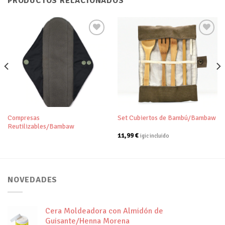
PRODUCTOS RELACIONADOS
Añadir
Añadir
a tu
a tu
lista de
lista de
deseos
deseos
Compresas
Set Cubiertos de Bambú/Bambaw
Reutilizables/Bambaw
11,99
€
igic incluido
NOVEDADES
Cera Moldeadora con Almidón de
Guisante/Henna Morena