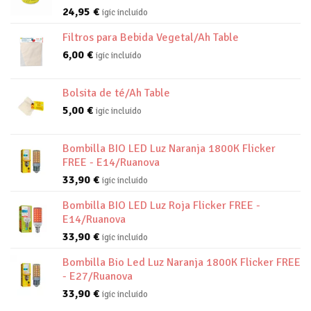
24,95
€
igic incluido
Filtros para Bebida Vegetal/Ah Table
6,00
€
igic incluido
Bolsita de té/Ah Table
5,00
€
igic incluido
Bombilla BIO LED Luz Naranja 1800K Flicker
FREE - E14/Ruanova
33,90
€
igic incluido
Bombilla BIO LED Luz Roja Flicker FREE -
E14/Ruanova
33,90
€
igic incluido
Bombilla Bio Led Luz Naranja 1800K Flicker FREE
- E27/Ruanova
33,90
€
igic incluido