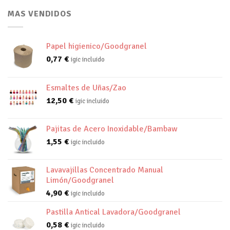
MAS VENDIDOS
Papel higienico/Goodgranel
0,77
€
igic incluido
Esmaltes de Uñas/Zao
12,50
€
igic incluido
Pajitas de Acero Inoxidable/Bambaw
1,55
€
igic incluido
Lavavajillas Concentrado Manual
Limón/Goodgranel
4,90
€
igic incluido
Pastilla Antical Lavadora/Goodgranel
0,58
€
igic incluido