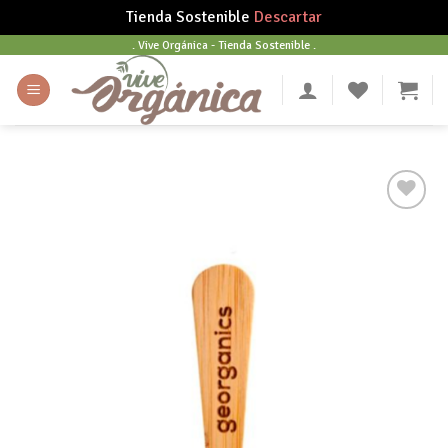
Tienda Sostenible
Descartar
Skip
. Vive Orgánica - Tienda Sostenible .
to
content
Añadir
a tu
lista
de
deseos