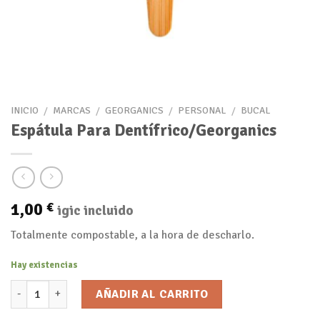
INICIO
/
MARCAS
/
GEORGANICS
/
PERSONAL
/
BUCAL
Espátula Para Dentífrico/Georganics
1,00
€
igic incluido
Totalmente compostable, a la hora de descharlo.
Hay existencias
Espátula Para Dentífrico/Georganics cantidad
AÑADIR AL CARRITO