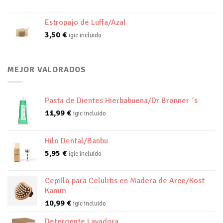
Estropajo de Luffa/Azal
3,50
€
igic incluido
MEJOR VALORADOS
Pasta de Dientes Hierbabuena/Dr Bronner ´s
11,99
€
igic incluido
Hilo Dental/Banbu
5,95
€
igic incluido
Cepillo para Celulitis en Madera de Arce/Kost
Kamm
10,99
€
igic incluido
Detergente Lavadora