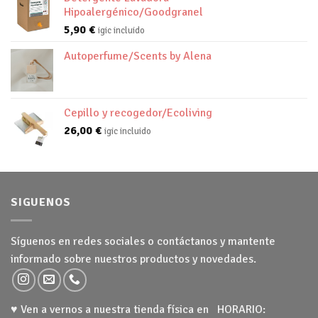
Hipoalergénico/Goodgranel
5,90
€
igic incluido
Autoperfume/Scents by Alena
Cepillo y recogedor/Ecoliving
26,00
€
igic incluido
SIGUENOS
Síguenos en redes sociales o contáctanos y mantente
informado sobre nuestros productos y novedades.
♥ Ven a vernos a nuestra tienda física en HORARIO: