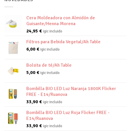
Cera Moldeadora con Almidón de
Guisante/Henna Morena
24,95
€
igic incluido
Filtros para Bebida Vegetal/Ah Table
6,00
€
igic incluido
Bolsita de té/Ah Table
5,00
€
igic incluido
Bombilla BIO LED Luz Naranja 1800K Flicker
FREE - E14/Ruanova
33,90
€
igic incluido
Bombilla BIO LED Luz Roja Flicker FREE -
E14/Ruanova
33,90
€
igic incluido