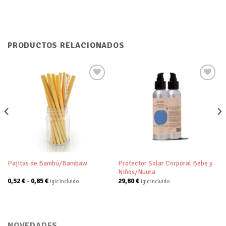
PRODUCTOS RELACIONADOS
Añadir
Añadir
a tu
a tu
lista de
lista de
deseos
deseos
Protector Solar Corporal Bebe y
Pajitas de Bambú/Bambaw
Niños/Nuura
Rango
0,52
€
-
0,85
€
29,80
€
igic incluido
igic incluido
de
precios:
desde
0,52 €
hasta
0,85 €
NOVEDADES