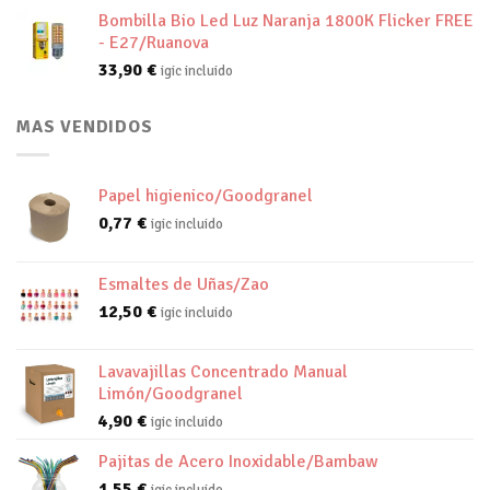
Bombilla Bio Led Luz Naranja 1800K Flicker FREE
- E27/Ruanova
33,90
€
igic incluido
MAS VENDIDOS
Papel higienico/Goodgranel
0,77
€
igic incluido
Esmaltes de Uñas/Zao
12,50
€
igic incluido
Lavavajillas Concentrado Manual
Limón/Goodgranel
4,90
€
igic incluido
Pajitas de Acero Inoxidable/Bambaw
1,55
€
igic incluido