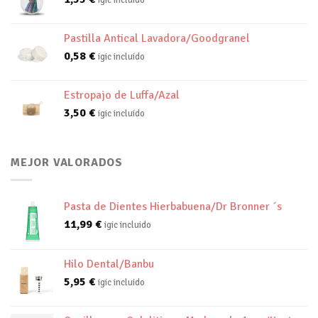
Pastilla Antical Lavadora/Goodgranel
0,58
€
igic incluido
Estropajo de Luffa/Azal
3,50
€
igic incluido
MEJOR VALORADOS
Pasta de Dientes Hierbabuena/Dr Bronner ´s
11,99
€
igic incluido
Hilo Dental/Banbu
5,95
€
igic incluido