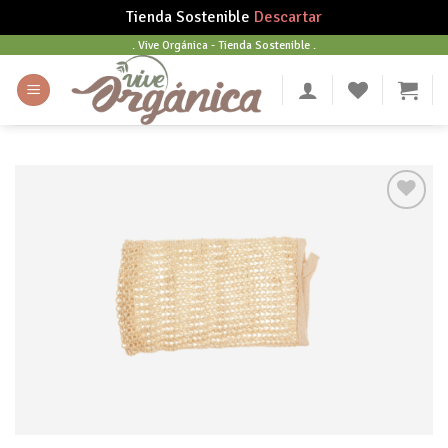
Tienda Sostenible
Descartar
Skip
. Vive Orgánica - Tienda Sostenible .
to
content
Añadir
a tu
lista
de
deseos