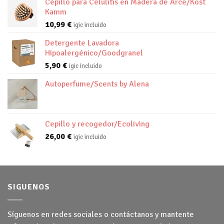
Cepillo para Celulitis en Madera de Arce/Kost
Kamm
10,99
€
igic incluido
Detergente Lavadora
Hipoalergénico/Goodgranel
5,90
€
igic incluido
Autoperfume/Scents by Alena
Cepillo y recogedor/Ecoliving
26,00
€
igic incluido
SIGUENOS
Síguenos en redes sociales o contáctanos y mantente