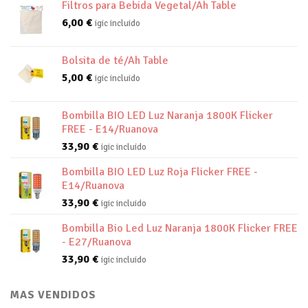
Filtros para Bebida Vegetal/Ah Table
6,00
€
igic incluido
Bolsita de té/Ah Table
5,00
€
igic incluido
Bombilla BIO LED Luz Naranja 1800K Flicker
FREE - E14/Ruanova
33,90
€
igic incluido
Bombilla BIO LED Luz Roja Flicker FREE -
E14/Ruanova
33,90
€
igic incluido
Bombilla Bio Led Luz Naranja 1800K Flicker FREE
- E27/Ruanova
33,90
€
igic incluido
MAS VENDIDOS