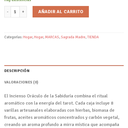
Hay existencias
Incienso Oráculo de la Sabiduría/Sagrada Madre cantidad
AÑADIR AL CARRITO
Categorías:
Hogar
,
Hogar
,
MARCAS
,
Sagrada Madre
,
TIENDA
DESCRIPCIÓN
VALORACIONES (0)
El Incienso Oráculo de la Sabiduría combina el ritual
aromático con la energía del tarot. Cada caja incluye 8
varillas artesanales elaboradas con hierbas, biomasa de
frutas, aceites aromáticos concentrados y carbón vegetal,
creando un aroma profundo a mirra mística que acompaña