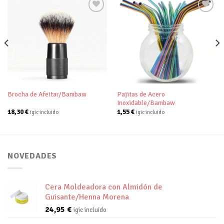
Añadir
Añadir
a tu
a tu
lista de
lista de
deseos
deseos
Pajitas de Acero
Brocha de Afeitar/Bambaw
Inoxidable/Bambaw
18,30
€
1,55
€
igic incluido
igic incluido
NOVEDADES
Cera Moldeadora con Almidón de
Guisante/Henna Morena
24,95
€
igic incluido