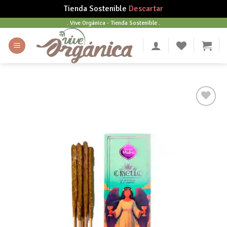
Tienda Sostenible
Descartar
Skip
. Vive Orgánica - Tienda Sostenible .
to
content
Añadir
a tu
lista
de
deseos