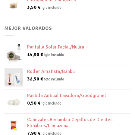
3,50
€
igic incluido
MEJOR VALORADOS
Pantalla Solar Facial/Nuura
14,90
€
igic incluido
Roller Amatista/Banbu
32,50
€
igic incluido
Pastilla Antical Lavadora/Goodgranel
0,58
€
igic incluido
Cabezales Recambio Cepillos de Dientes
Flexibles/Lamazuna
7,90
€
igic incluido