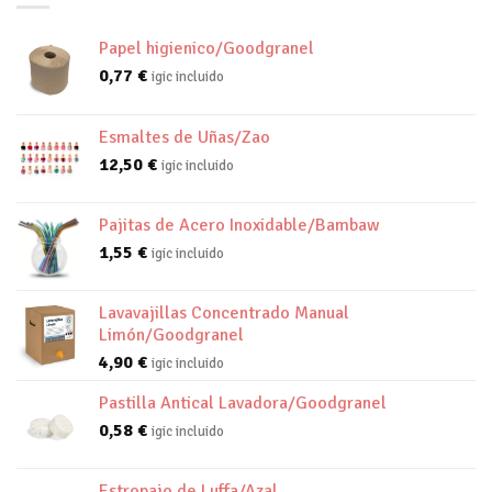
Papel higienico/Goodgranel
0,77
€
igic incluido
Esmaltes de Uñas/Zao
12,50
€
igic incluido
Pajitas de Acero Inoxidable/Bambaw
1,55
€
igic incluido
Lavavajillas Concentrado Manual
Limón/Goodgranel
4,90
€
igic incluido
Pastilla Antical Lavadora/Goodgranel
0,58
€
igic incluido
Estropajo de Luffa/Azal