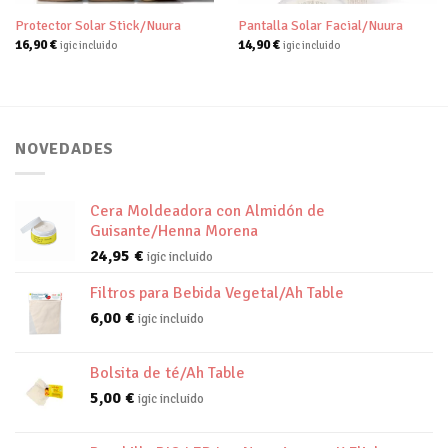
Protector Solar Stick/Nuura
Pantalla Solar Facial/Nuura
16,90
€
14,90
€
igic incluido
igic incluido
NOVEDADES
Cera Moldeadora con Almidón de
Guisante/Henna Morena
24,95
€
igic incluido
Filtros para Bebida Vegetal/Ah Table
6,00
€
igic incluido
Bolsita de té/Ah Table
5,00
€
igic incluido