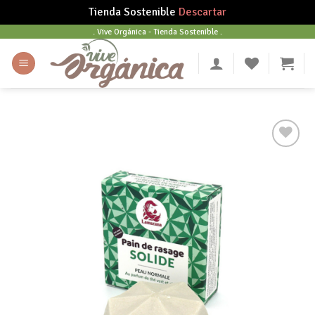
Tienda Sostenible
Descartar
Skip
. Vive Orgánica - Tienda Sostenible .
to
content
Añadir
a tu
lista
de
deseos