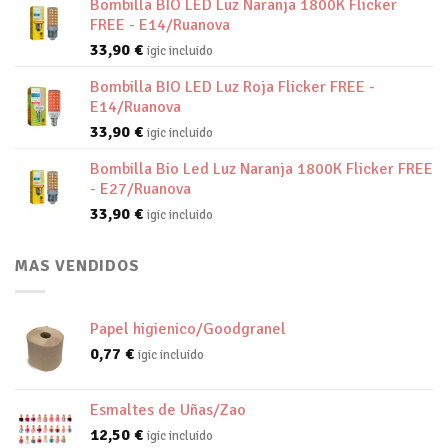
Bombilla BIO LED Luz Naranja 1800K Flicker
FREE - E14/Ruanova
33,90
€
igic incluido
Bombilla BIO LED Luz Roja Flicker FREE -
E14/Ruanova
33,90
€
igic incluido
Bombilla Bio Led Luz Naranja 1800K Flicker FREE
- E27/Ruanova
33,90
€
igic incluido
MAS VENDIDOS
Papel higienico/Goodgranel
0,77
€
igic incluido
Esmaltes de Uñas/Zao
12,50
€
igic incluido