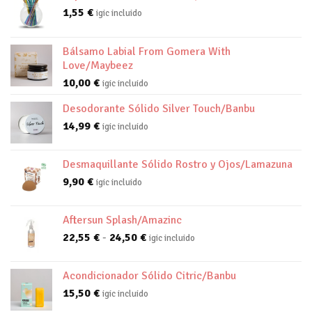
1,55
€
igic incluido
Bálsamo Labial From Gomera With
Love/Maybeez
10,00
€
igic incluido
Desodorante Sólido Silver Touch/Banbu
14,99
€
igic incluido
Desmaquillante Sólido Rostro y Ojos/Lamazuna
9,90
€
igic incluido
Aftersun Splash/Amazinc
Rango
22,55
€
-
24,50
€
igic incluido
de
precios:
Acondicionador Sólido Citric/Banbu
desde
15,50
€
igic incluido
22,55 €
hasta