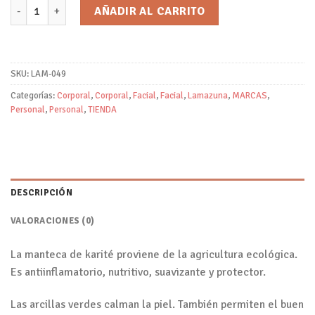
Jabón de Afeitar/Lamazuna cantidad
AÑADIR AL CARRITO
SKU:
LAM-049
Categorías:
Corporal
,
Corporal
,
Facial
,
Facial
,
Lamazuna
,
MARCAS
,
Personal
,
Personal
,
TIENDA
DESCRIPCIÓN
VALORACIONES (0)
La manteca de karité proviene de la agricultura ecológica.
Es antiinflamatorio, nutritivo, suavizante y protector.
Las arcillas verdes calman la piel. También permiten el buen