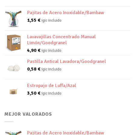
Pajitas de Acero Inoxidable/Bambaw
1,55
€
igic incluido
Lavavajillas Concentrado Manual
Limón/Goodgranel
4,90
€
igic incluido
Pastilla Antical Lavadora/Goodgranel
0,58
€
igic incluido
Estropajo de Luffa/Azal
3,50
€
igic incluido
MEJOR VALORADOS
Pajitas de Acero Inoxidable/Bambaw