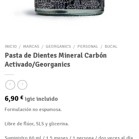
INICIO
/
MARCAS
/
GEORGANICS
/
PERSONAL
/
BUCAL
Pasta de Dientes Mineral Carbón
Activado/Georganics
6,90
€
igic incluido
Formulación no espumosa.
Libre de flúor, SLS y glicerina.
Suministro 60 ml / 1,5 meses / 1 persona / dos veces al día.