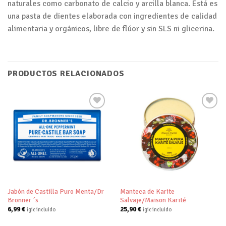
naturales como carbonato de calcio y arcilla blanca. Está es
una pasta de dientes elaborada con ingredientes de calidad
alimentaria y orgánicos, libre de flúor y sin SLS ni glicerina.
PRODUCTOS RELACIONADOS
Añadir
Añadir
a tu
a tu
lista de
lista de
deseos
deseos
Jabón de Castilla Puro Menta/Dr
Manteca de Karite
Bronner ´s
Salvaje/Maison Karité
6,99
€
25,90
€
igic incluido
igic incluido