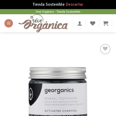
Tienda Sostenible
Descartar
Skip
. Vive Orgánica - Tienda Sostenible .
to
content
Añadir
a tu
lista
de
deseos