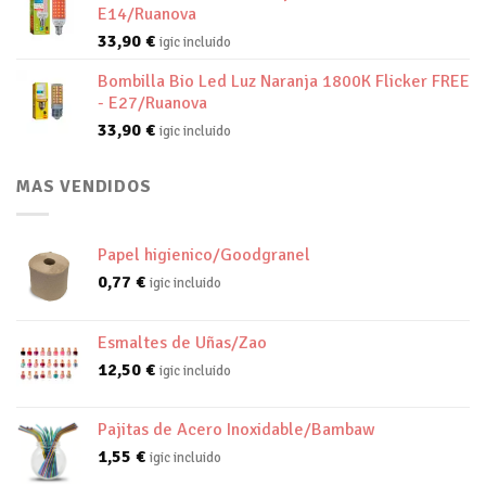
E14/Ruanova
33,90
€
igic incluido
Bombilla Bio Led Luz Naranja 1800K Flicker FREE
- E27/Ruanova
33,90
€
igic incluido
MAS VENDIDOS
Papel higienico/Goodgranel
0,77
€
igic incluido
Esmaltes de Uñas/Zao
12,50
€
igic incluido
Pajitas de Acero Inoxidable/Bambaw
1,55
€
igic incluido