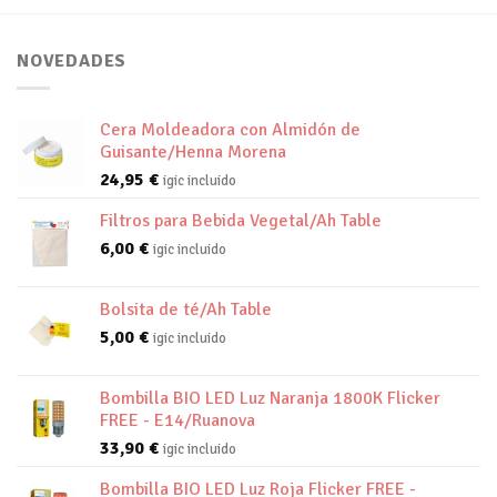
NOVEDADES
Cera Moldeadora con Almidón de
Guisante/Henna Morena
24,95
€
igic incluido
Filtros para Bebida Vegetal/Ah Table
6,00
€
igic incluido
Bolsita de té/Ah Table
5,00
€
igic incluido
Bombilla BIO LED Luz Naranja 1800K Flicker
FREE - E14/Ruanova
33,90
€
igic incluido
Bombilla BIO LED Luz Roja Flicker FREE -