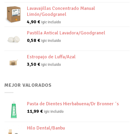
Lavavajillas Concentrado Manual
Limón/Goodgranel
4,90
€
igic incluido
Pastilla Antical Lavadora/Goodgranel
0,58
€
igic incluido
Estropajo de Luffa/Azal
3,50
€
igic incluido
MEJOR VALORADOS
Pasta de Dientes Hierbabuena/Dr Bronner ´s
11,99
€
igic incluido
Hilo Dental/Banbu