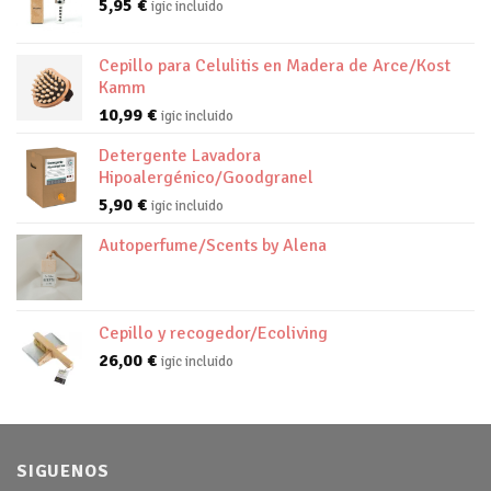
5,95
€
igic incluido
Cepillo para Celulitis en Madera de Arce/Kost
Kamm
10,99
€
igic incluido
Detergente Lavadora
Hipoalergénico/Goodgranel
5,90
€
igic incluido
Autoperfume/Scents by Alena
Cepillo y recogedor/Ecoliving
26,00
€
igic incluido
SIGUENOS