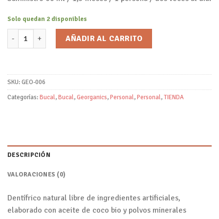
Solo quedan 2 disponibles
Pasta de Dientes Mineral Carbón Activado/Georganics cantidad
AÑADIR AL CARRITO
SKU:
GEO-006
Categorías:
Bucal
,
Bucal
,
Georganics
,
Personal
,
Personal
,
TIENDA
DESCRIPCIÓN
VALORACIONES (0)
Dentífrico natural libre de ingredientes artificiales,
elaborado con aceite de coco bio y polvos minerales