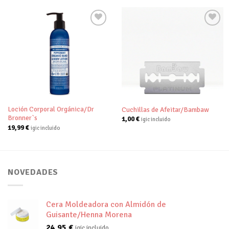
Añadir
Añadir
a tu
a tu
lista de
lista de
deseos
deseos
Loción Corporal Orgánica/Dr
Cuchillas de Afeitar/Bambaw
Bronner`s
1,00
€
igic incluido
19,99
€
igic incluido
NOVEDADES
Cera Moldeadora con Almidón de
Guisante/Henna Morena
24,95
€
igic incluido