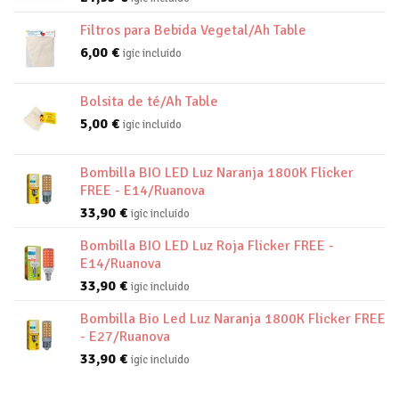
Filtros para Bebida Vegetal/Ah Table
6,00
€
igic incluido
Bolsita de té/Ah Table
5,00
€
igic incluido
Bombilla BIO LED Luz Naranja 1800K Flicker
FREE - E14/Ruanova
33,90
€
igic incluido
Bombilla BIO LED Luz Roja Flicker FREE -
E14/Ruanova
33,90
€
igic incluido
Bombilla Bio Led Luz Naranja 1800K Flicker FREE
- E27/Ruanova
33,90
€
igic incluido