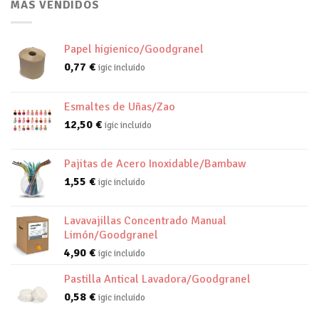
MAS VENDIDOS
Papel higienico/Goodgranel
0,77
€
igic incluido
Esmaltes de Uñas/Zao
12,50
€
igic incluido
Pajitas de Acero Inoxidable/Bambaw
1,55
€
igic incluido
Lavavajillas Concentrado Manual
Limón/Goodgranel
4,90
€
igic incluido
Pastilla Antical Lavadora/Goodgranel
0,58
€
igic incluido