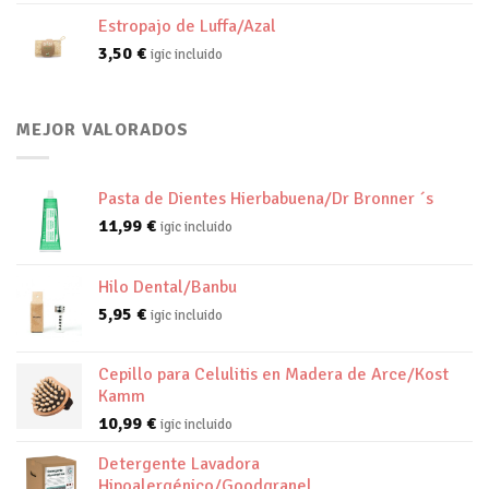
Estropajo de Luffa/Azal
3,50
€
igic incluido
MEJOR VALORADOS
Pasta de Dientes Hierbabuena/Dr Bronner ´s
11,99
€
igic incluido
Hilo Dental/Banbu
5,95
€
igic incluido
Cepillo para Celulitis en Madera de Arce/Kost
Kamm
10,99
€
igic incluido
Detergente Lavadora
Hipoalergénico/Goodgranel