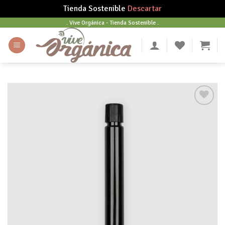
Tienda Sostenible
Descartar
Skip
. Vive Orgánica - Tienda Sostenible .
to
content
Añadir
a tu
lista
de
deseos