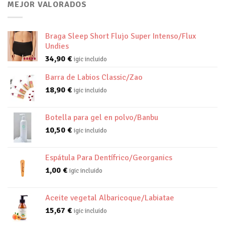
MEJOR VALORADOS
Braga Sleep Short Flujo Super Intenso/Flux
Undies
34,90
€
igic incluido
Barra de Labios Classic/Zao
18,90
€
igic incluido
Botella para gel en polvo/Banbu
10,50
€
igic incluido
Espátula Para Dentífrico/Georganics
1,00
€
igic incluido
Aceite vegetal Albaricoque/Labiatae
15,67
€
igic incluido