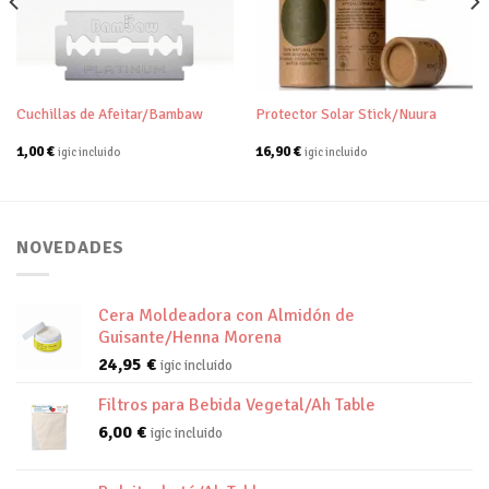
a tu
a tu
lista de
lista de
deseos
deseos
Cuchillas de Afeitar/Bambaw
Protector Solar Stick/Nuura
1,00
€
16,90
€
igic incluido
igic incluido
NOVEDADES
Cera Moldeadora con Almidón de
Guisante/Henna Morena
24,95
€
igic incluido
Filtros para Bebida Vegetal/Ah Table
6,00
€
igic incluido