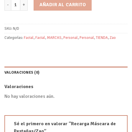
Recarga Máscara de Pestañas/Zao cantidad
AÑADIR AL CARRITO
SKU:
N/D
Categorías:
Facial
,
Facial
,
MARCAS
,
Personal
,
Personal
,
TIENDA
,
Zao
VALORACIONES (0)
Valoraciones
No hay valoraciones aún.
Sé el primero en valorar “Recarga Máscara de
Pestañas/Zao”