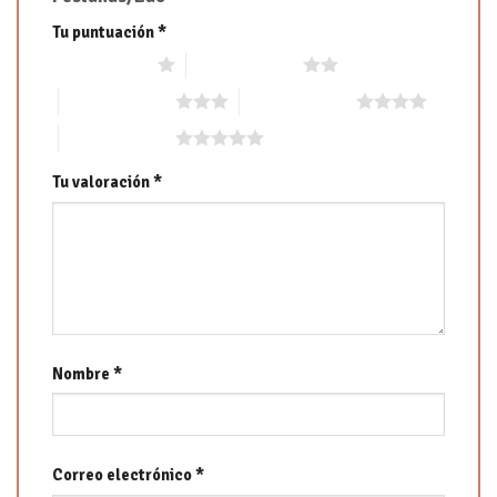
Tu puntuación
*
1 de 5 estrellas
2 de 5 estrellas
3 de 5 estrellas
4 de 5 estrellas
5 de 5 estrellas
Tu valoración
*
Nombre
*
Correo electrónico
*