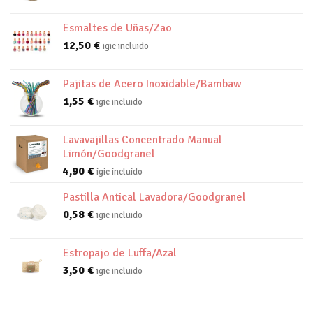
Esmaltes de Uñas/Zao
12,50
€
igic incluido
Pajitas de Acero Inoxidable/Bambaw
1,55
€
igic incluido
Lavavajillas Concentrado Manual
Limón/Goodgranel
4,90
€
igic incluido
Pastilla Antical Lavadora/Goodgranel
0,58
€
igic incluido
Estropajo de Luffa/Azal
3,50
€
igic incluido