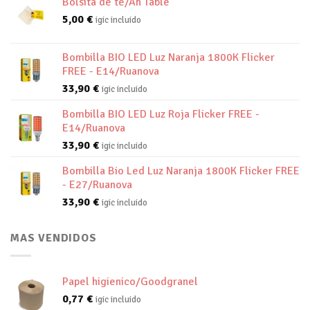
Bolsita de té/Ah Table
5,00
€
igic incluido
Bombilla BIO LED Luz Naranja 1800K Flicker
FREE - E14/Ruanova
33,90
€
igic incluido
Bombilla BIO LED Luz Roja Flicker FREE -
E14/Ruanova
33,90
€
igic incluido
Bombilla Bio Led Luz Naranja 1800K Flicker FREE
- E27/Ruanova
33,90
€
igic incluido
MAS VENDIDOS
Papel higienico/Goodgranel
0,77
€
igic incluido