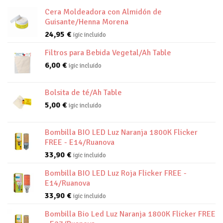
Cera Moldeadora con Almidón de
Guisante/Henna Morena
24,95
€
igic incluido
Filtros para Bebida Vegetal/Ah Table
6,00
€
igic incluido
Bolsita de té/Ah Table
5,00
€
igic incluido
Bombilla BIO LED Luz Naranja 1800K Flicker
FREE - E14/Ruanova
33,90
€
igic incluido
Bombilla BIO LED Luz Roja Flicker FREE -
E14/Ruanova
33,90
€
igic incluido
Bombilla Bio Led Luz Naranja 1800K Flicker FREE