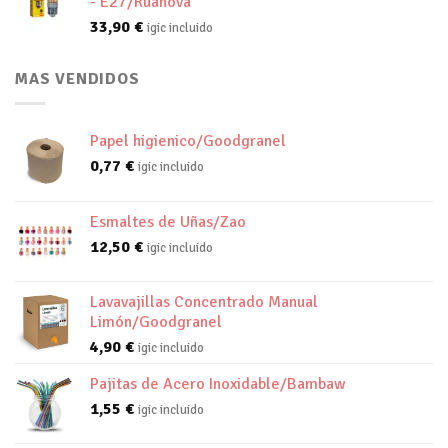
- E27/Ruanova
33,90
€
igic incluido
MAS VENDIDOS
Papel higienico/Goodgranel
0,77
€
igic incluido
Esmaltes de Uñas/Zao
12,50
€
igic incluido
Lavavajillas Concentrado Manual
Limón/Goodgranel
4,90
€
igic incluido
Pajitas de Acero Inoxidable/Bambaw
1,55
€
igic incluido