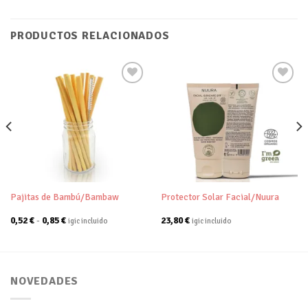
PRODUCTOS RELACIONADOS
Añadir
Añadir
a tu
a tu
lista de
lista de
deseos
deseos
Pajitas de Bambú/Bambaw
Protector Solar Facial/Nuura
Rango
0,52
€
-
0,85
€
23,80
€
igic incluido
igic incluido
de
precios:
desde
0,52 €
hasta
0,85 €
NOVEDADES