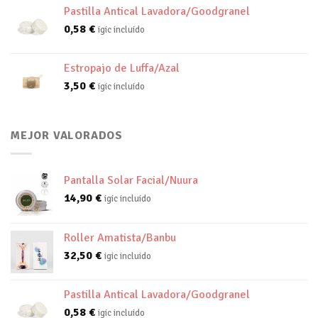
Pastilla Antical Lavadora/Goodgranel
0,58
€
igic incluido
Estropajo de Luffa/Azal
3,50
€
igic incluido
MEJOR VALORADOS
Pantalla Solar Facial/Nuura
14,90
€
igic incluido
Roller Amatista/Banbu
32,50
€
igic incluido
Pastilla Antical Lavadora/Goodgranel
0,58
€
igic incluido