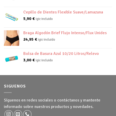
Cepillo de Dientes Flexible Suave/Lamazuna
5,90
€
igic incluido
Braga Algodón Brief Flujo Intenso/Flux Unides
24,95
€
igic incluido
Bolsa de Basura Azul 10/20 Litros/Relevo
3,00
€
igic incluido
SIGUENOS
Síguenos en redes sociales o contáctanos y mantente
informado sobre nuestros productos y novedades.