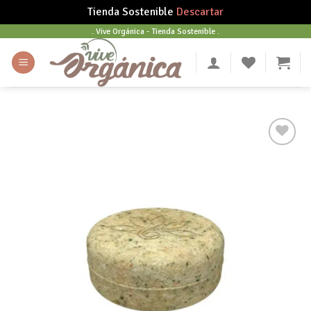
Tienda Sostenible
Descartar
Skip
. Vive Orgánica - Tienda Sostenible .
to
content
Añadir
a tu
lista
de
deseos