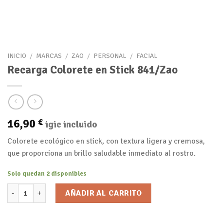
INICIO
/
MARCAS
/
ZAO
/
PERSONAL
/
FACIAL
Recarga Colorete en Stick 841/Zao
16,90
€
igic incluido
Colorete ecológico en stick, con textura ligera y cremosa,
que proporciona un brillo saludable inmediato al rostro.
Solo quedan 2 disponibles
Recarga Colorete en Stick 841/Zao cantidad
AÑADIR AL CARRITO