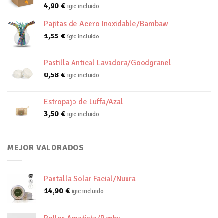
4,90
€
igic incluido
Pajitas de Acero Inoxidable/Bambaw
1,55
€
igic incluido
Pastilla Antical Lavadora/Goodgranel
0,58
€
igic incluido
Estropajo de Luffa/Azal
3,50
€
igic incluido
MEJOR VALORADOS
Pantalla Solar Facial/Nuura
14,90
€
igic incluido
Roller Amatista/Banbu