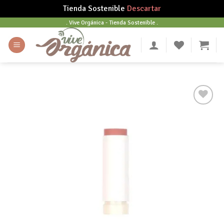
Tienda Sostenible
Descartar
Skip
. Vive Orgánica - Tienda Sostenible .
to
content
Añadir
a tu
lista
de
deseos