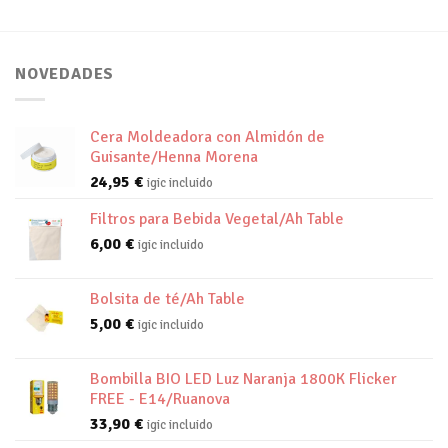
NOVEDADES
Cera Moldeadora con Almidón de
Guisante/Henna Morena
24,95
€
igic incluido
Filtros para Bebida Vegetal/Ah Table
6,00
€
igic incluido
Bolsita de té/Ah Table
5,00
€
igic incluido
Bombilla BIO LED Luz Naranja 1800K Flicker
FREE - E14/Ruanova
33,90
€
igic incluido