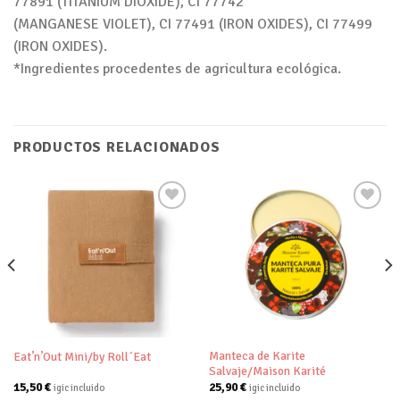
77891 (TITANIUM DIOXIDE), CI 77742
(MANGANESE VIOLET), CI 77491 (IRON OXIDES), CI 77499
(IRON OXIDES).
*Ingredientes procedentes de agricultura ecológica.
PRODUCTOS RELACIONADOS
Añadir
Añadir
a tu
a tu
lista de
lista de
deseos
deseos
Manteca de Karite
Eat’n’Out Mini/by Roll´Eat
Salvaje/Maison Karité
15,50
€
25,90
€
igic incluido
igic incluido