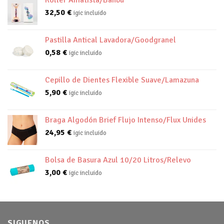
32,50
€
igic incluido
Pastilla Antical Lavadora/Goodgranel
0,58
€
igic incluido
Cepillo de Dientes Flexible Suave/Lamazuna
5,90
€
igic incluido
Braga Algodón Brief Flujo Intenso/Flux Unides
24,95
€
igic incluido
Bolsa de Basura Azul 10/20 Litros/Relevo
3,00
€
igic incluido
SIGUENOS