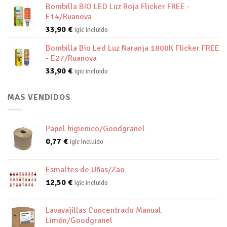
Bombilla BIO LED Luz Roja Flicker FREE -
E14/Ruanova
33,90
€
igic incluido
Bombilla Bio Led Luz Naranja 1800K Flicker FREE
- E27/Ruanova
33,90
€
igic incluido
MAS VENDIDOS
Papel higienico/Goodgranel
0,77
€
igic incluido
Esmaltes de Uñas/Zao
12,50
€
igic incluido
Lavavajillas Concentrado Manual
Limón/Goodgranel