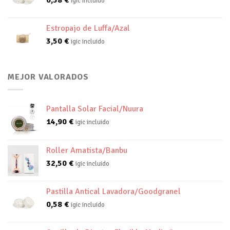
igic incluido
Estropajo de Luffa/Azal
3,50
€
igic incluido
MEJOR VALORADOS
Pantalla Solar Facial/Nuura
14,90
€
igic incluido
Roller Amatista/Banbu
32,50
€
igic incluido
Pastilla Antical Lavadora/Goodgranel
0,58
€
igic incluido