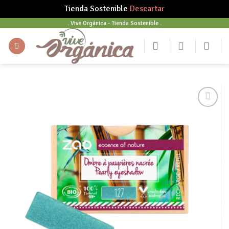
Tienda Sostenible
Descartar
Skip
. Vive Orgánica - Tienda Sostenible .
to
content
Añadir
a tu
lista
de
deseos