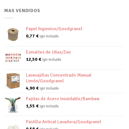
MAS VENDIDOS
Papel higienico/Goodgranel
0,77
€
igic incluido
Esmaltes de Uñas/Zao
12,50
€
igic incluido
Lavavajillas Concentrado Manual
Limón/Goodgranel
4,90
€
igic incluido
Pajitas de Acero Inoxidable/Bambaw
1,55
€
igic incluido
Pastilla Antical Lavadora/Goodgranel
0,58
€