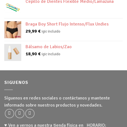
Cepillo de Dientes Flexible Medio/Lamazuna
Braga Boy Short Flujo Intenso/Flux Undies
29,99
€
igic incluido
Bálsamo de Labios/Zao
18,90
€
igic incluido
SIGUENOS
Síguenos en redes sociales o contáctanos y mantente
informado sobre nuestros productos y novedades.
♥ Ven a vernos a nuestra tienda física en HORARIO: