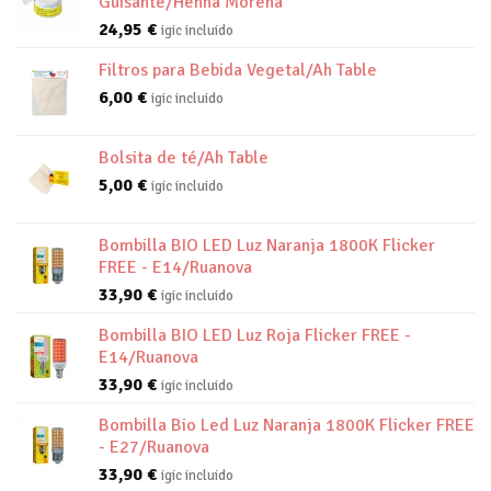
Guisante/Henna Morena
24,95
€
igic incluido
Filtros para Bebida Vegetal/Ah Table
6,00
€
igic incluido
Bolsita de té/Ah Table
5,00
€
igic incluido
Bombilla BIO LED Luz Naranja 1800K Flicker
FREE - E14/Ruanova
33,90
€
igic incluido
Bombilla BIO LED Luz Roja Flicker FREE -
E14/Ruanova
33,90
€
igic incluido
Bombilla Bio Led Luz Naranja 1800K Flicker FREE
- E27/Ruanova
33,90
€
igic incluido