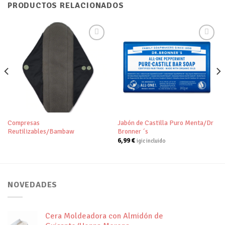
PRODUCTOS RELACIONADOS
Añadir
Añadir
a tu
a tu
lista de
lista de
deseos
deseos
Compresas
Jabón de Castilla Puro Menta/Dr
Reutilizables/Bambaw
Bronner ´s
6,99
€
igic incluido
NOVEDADES
Cera Moldeadora con Almidón de