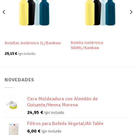
Añadir
Añadir
a tu
a tu
lista de
lista de
deseos
deseos
Botella Isotérmica
Botellas Isotérmica 1L/Bambaw
500ML/Bambaw
29,15
€
igic incluido
NOVEDADES
Cera Moldeadora con Almidón de
Guisante/Henna Morena
24,95
€
igic incluido
Filtros para Bebida Vegetal/Ah Table
6,00
€
igic incluido