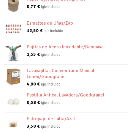
0,77
€
igic incluido
Esmaltes de Uñas/Zao
12,50
€
igic incluido
Pajitas de Acero Inoxidable/Bambaw
1,55
€
igic incluido
Lavavajillas Concentrado Manual
Limón/Goodgranel
4,90
€
igic incluido
Pastilla Antical Lavadora/Goodgranel
0,58
€
igic incluido
Estropajo de Luffa/Azal
3,50
€
igic incluido