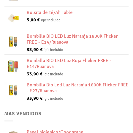
Bolsita de té/Ah Table
5,00
€
igic incluido
Bombilla BIO LED Luz Naranja 1800K Flicker
FREE - E14/Ruanova
33,90
€
igic incluido
Bombilla BIO LED Luz Roja Flicker FREE -
E14/Ruanova
33,90
€
igic incluido
Bombilla Bio Led Luz Naranja 1800K Flicker FREE
- E27/Ruanova
33,90
€
igic incluido
MAS VENDIDOS
Papel higienico/Goodgranel