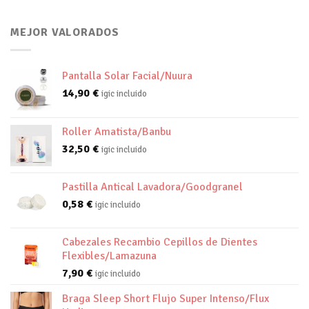
MEJOR VALORADOS
Pantalla Solar Facial/Nuura
14,90
€
igic incluido
Roller Amatista/Banbu
32,50
€
igic incluido
Pastilla Antical Lavadora/Goodgranel
0,58
€
igic incluido
Cabezales Recambio Cepillos de Dientes
Flexibles/Lamazuna
7,90
€
igic incluido
Braga Sleep Short Flujo Super Intenso/Flux