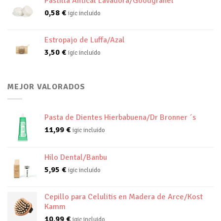
Pastilla Antical Lavadora/Goodgranel
0,58
€
igic incluido
Estropajo de Luffa/Azal
3,50
€
igic incluido
MEJOR VALORADOS
Pasta de Dientes Hierbabuena/Dr Bronner ´s
11,99
€
igic incluido
Hilo Dental/Banbu
5,95
€
igic incluido
Cepillo para Celulitis en Madera de Arce/Kost
Kamm
10,99
€
igic incluido