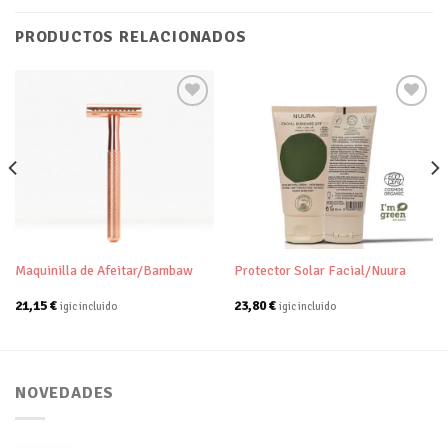
PRODUCTOS RELACIONADOS
Añadir
Añadir
a tu
a tu
lista de
lista de
deseos
deseos
Maquinilla de Afeitar/Bambaw
Protector Solar Facial/Nuura
21,15
€
23,80
€
igic incluido
igic incluido
NOVEDADES