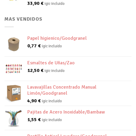
33,90
€
igic incluido
MAS VENDIDOS
Papel higienico/Goodgranel
0,77
€
igic incluido
Esmaltes de Uñas/Zao
12,50
€
igic incluido
Lavavajillas Concentrado Manual
Limón/Goodgranel
4,90
€
igic incluido
Pajitas de Acero Inoxidable/Bambaw
1,55
€
igic incluido