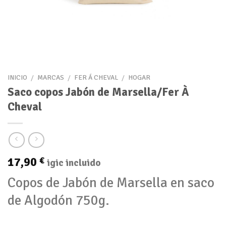
INICIO
/
MARCAS
/
FER Á CHEVAL
/
HOGAR
Saco copos Jabón de Marsella/Fer À
Cheval
17,90
€
igic incluido
Copos de Jabón de Marsella en saco
de Algodón 750g.