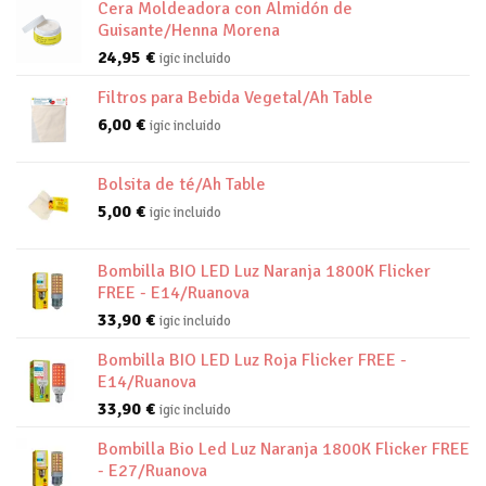
Cera Moldeadora con Almidón de
Guisante/Henna Morena
24,95
€
igic incluido
Filtros para Bebida Vegetal/Ah Table
6,00
€
igic incluido
Bolsita de té/Ah Table
5,00
€
igic incluido
Bombilla BIO LED Luz Naranja 1800K Flicker
FREE - E14/Ruanova
33,90
€
igic incluido
Bombilla BIO LED Luz Roja Flicker FREE -
E14/Ruanova
33,90
€
igic incluido
Bombilla Bio Led Luz Naranja 1800K Flicker FREE
- E27/Ruanova