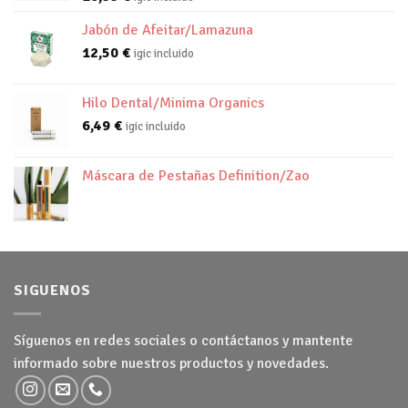
Jabón de Afeitar/Lamazuna
12,50
€
igic incluido
Hilo Dental/Minima Organics
6,49
€
igic incluido
Máscara de Pestañas Definition/Zao
SIGUENOS
Síguenos en redes sociales o contáctanos y mantente
informado sobre nuestros productos y novedades.